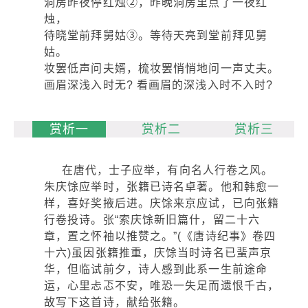
洞房昨夜停红烛②，昨晚洞房里点了一夜红
烛，
待晓堂前拜舅姑③。等待天亮到堂前拜见舅
姑。
妆罢低声问夫婿，梳妆罢悄悄地问一声丈夫。
画眉深浅入时无? 看画眉的深浅入时不入时?
赏析一
赏析二
赏析三
在唐代，士子应举，有向名人行卷之风。
朱庆馀应举时，张籍已诗名卓著。他和韩愈一
样，喜好奖掖后进。庆馀来京应试，已向张籍
行卷投诗。张“索庆馀新旧篇什，留二十六
章，置之怀袖以推赞之。”(《唐诗纪事》卷四
十六)虽因张籍推重，庆馀当时诗名已蜚声京
华，但临试前夕，诗人感到此系一生前途命
运，心里忐忑不安，唯恐一失足而遗恨千古，
故写下这首诗，献给张籍。