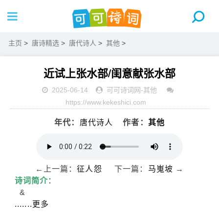
主页
>
唐诗精选
>
唐代诗人
>
其他
>
近试上张水部/闺意献张水部
2025-06-14
可可诗词网
-
其他
https://www.kekeshici.com
年代：
唐代诗人
作者：
其他
←上一篇：
征人怨
下一篇：
马嵬坡
→
诗词简介
：
&
.......更多