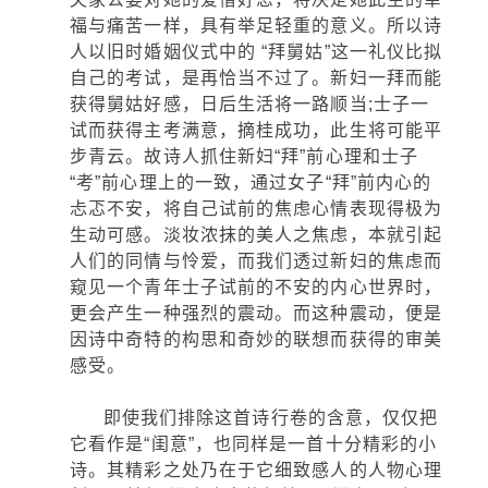
福与痛苦一样，具有举足轻重的意义。所以诗
人以旧时婚姻仪式中的 “拜舅姑”这一礼仪比拟
自己的考试，是再恰当不过了。新妇一拜而能
获得舅姑好感，日后生活将一路顺当;士子一
试而获得主考满意，摘桂成功，此生将可能平
步青云。故诗人抓住新妇“拜”前心理和士子
“考”前心理上的一致，通过女子“拜”前内心的
忐忑不安，将自己试前的焦虑心情表现得极为
生动可感。淡妆浓抹的美人之焦虑，本就引起
人们的同情与怜爱，而我们透过新妇的焦虑而
窥见一个青年士子试前的不安的内心世界时，
更会产生一种强烈的震动。而这种震动，便是
因诗中奇特的构思和奇妙的联想而获得的审美
感受。
即使我们排除这首诗行卷的含意，仅仅把
它看作是“闺意”，也同样是一首十分精彩的小
诗。其精彩之处乃在于它细致感人的人物心理