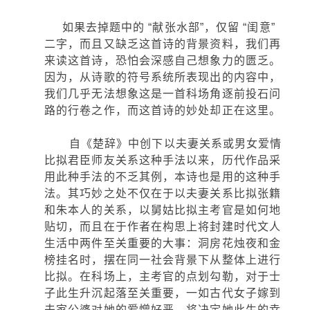
如果去掉题中的 “献张水部”，仅留 “闺意”
二字，而且又缺乏这首诗的背景资料，我们再
来读这首诗，恐怕会深感自己想象力的匮乏。
因为，从诗歌的符号系统所表现出的内容中，
我们几乎无法想象这是一首科场角逐前投石问
路的行卷之作，而这首诗的妙处却正在这里。
自《楚辞》中创下以夫妻关系或男女爱情
比拟君臣师友关系这种手法以来，历代作品采
用此种手法的不乏其例，本诗也是用的这种手
法。其巧妙之处不仅在于以夫妻关系比拟张籍
和朱本人的关系，以舅姑比拟主考官是如何地
贴切，而且在于作者在构思上将封建时代文人
生活中两件至关重要的大事：洞房花烛夜和金
榜挂名时，摆在同一社会背景下从整体上进行
比拟。在科场上，主考官的点划勾勒，对于士
子此生升沉起落至关重要，一如古代女子嫁到
夫家公婆对她的爱憎好恶，将决定她此生的幸