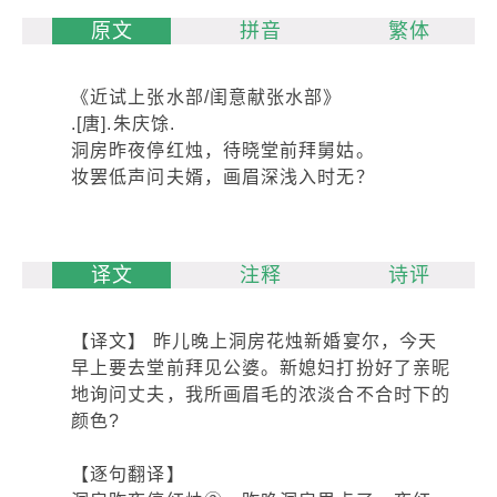
原文
拼音
繁体
《近试上张水部/闺意献张水部》
.[唐].朱庆馀.
洞房昨夜停红烛，待晓堂前拜舅姑。
妆罢低声问夫婿，画眉深浅入时无？
译文
注释
诗评
【译文】 昨儿晚上洞房花烛新婚宴尔，今天
早上要去堂前拜见公婆。新媳妇打扮好了亲昵
地询问丈夫，我所画眉毛的浓淡合不合时下的
颜色?
【逐句翻译】