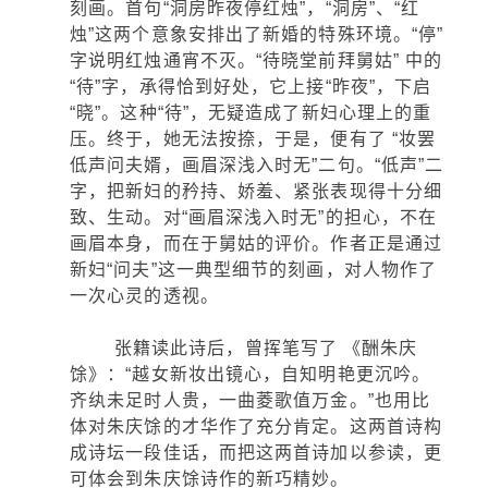
刻画。首句“洞房昨夜停红烛”，“洞房”、“红
烛”这两个意象安排出了新婚的特殊环境。“停”
字说明红烛通宵不灭。“待晓堂前拜舅姑” 中的
“待”字，承得恰到好处，它上接“昨夜”，下启
“晓”。这种“待”，无疑造成了新妇心理上的重
压。终于，她无法按捺，于是，便有了 “妆罢
低声问夫婿，画眉深浅入时无”二句。“低声”二
字，把新妇的矜持、娇羞、紧张表现得十分细
致、生动。对“画眉深浅入时无”的担心，不在
画眉本身，而在于舅姑的评价。作者正是通过
新妇“问夫”这一典型细节的刻画，对人物作了
一次心灵的透视。
张籍读此诗后，曾挥笔写了 《酬朱庆
馀》：“越女新妆出镜心，自知明艳更沉吟。
齐纨未足时人贵，一曲菱歌值万金。”也用比
体对朱庆馀的才华作了充分肯定。这两首诗构
成诗坛一段佳话，而把这两首诗加以参读，更
可体会到朱庆馀诗作的新巧精妙。