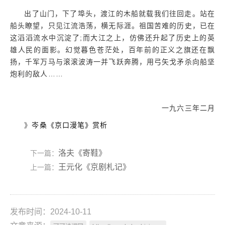
出了山门，下了埠头，渡江的木船就载我们往回走。站在
船头瞭望，只见江流浩荡，横无际涯。祖国苦难的历史，已在
这滔滔流水中沉淀了;而大江之上，仿佛还升起了历史上的英
雄人民的面影。幻觉暮色苍茫处，百年前的正义之旗还在飘
扬，千军万马与滚滚波涛一并飞跃奔腾，用弓矢戈矛杀向船坚
炮利的敌人……
一九六三年二月
》
岑桑《京口漫笔》赏析
洛夫《寄鞋》
下一篇：
王元化《京剧札记》
上一篇：
发布时间：2024-10-11