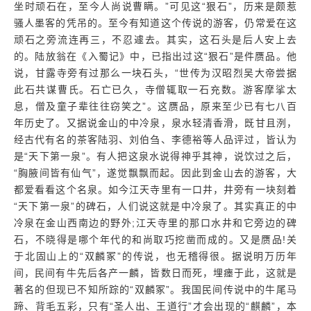
坐时顽石在，至今人尚说曹瞒。”可见这“狠石”，历来是颇惹
骚人墨客的凭吊的。至今有知道这个传说的游客，仍常爱在这
顽石之旁流连再三，不忍遽去。其实，这石头是后人安上去
的。陆放翁在《入蜀记》中，已指出过这“狠石”是件赝品。他
说，甘露寺旁有过那么一块石头，“世传为汉昭烈吴大帝尝据
此石共谋曹氏。石亡已久，寺僧辄取一石充数。游客摩挲太
息，僧及童子辈往往窃笑之”。这赝品，原来至少已有七八百
年历史了。又据说金山的中冷泉，泉水轻清香滑，既甘且洌，
经古代有名的茶客陆羽、刘伯刍、李德裕等人品评过，皆认为
是“天下第一泉”。有人把这泉水说得神乎其神，说饮过之后，
“胸腋间皆有仙气”，遂觉飘飘而起。因此到金山去的游客，大
都爱看看这个名泉。如今江天寺里有一口井，井旁有一块刻着
“天下第一泉”的碑石，人们说这就是中冷泉了。其实真正的中
冷泉在金山西南边的野外;江天寺里的那口水井和它旁边的碑
石，不晓得是哪个年代的和尚取巧挖凿而成的。又是赝品!关
于北固山上的“双麟冢”的传说，也无稽得很。据说明万历年
间，民间有牛先后各产一麟，皆数日而死，埋瘗于此，这就是
著名的但现已不知所踪的“双麟冢”。我国民间传说中的牛尾马
蹄、背毛五彩，只有“圣人出、王道行”才会出现的“麒麟”，本