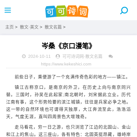
主页
>
散文·美文
>
散文名篇
>
岑桑《京口漫笔》
2024-10-11
可可诗词网
-
散文名篇
https://www.kekeshici.com
前些日子，乘便游了一个充满传奇色彩的地方——镇江。
镇江古称京口，是南京的外卫，在历史上向与南京同兴
替。三国时，孙吴在此起家;南北朝时，刘宋据此立业。历代
江南有事，这个形势险要的滨江城镇，往往是兵家必争之地。
这一带的自然环境也可谓得天独厚，大江奔流至此，浩浩滔
天，气度无涯，直叫四周景色大增瑰奇。
走马看花，穷一日之游，也只浏览了江边的北固山、金山
和江上的焦山。这三座山，各有特色：北固英挺昂藏，雄峙岸