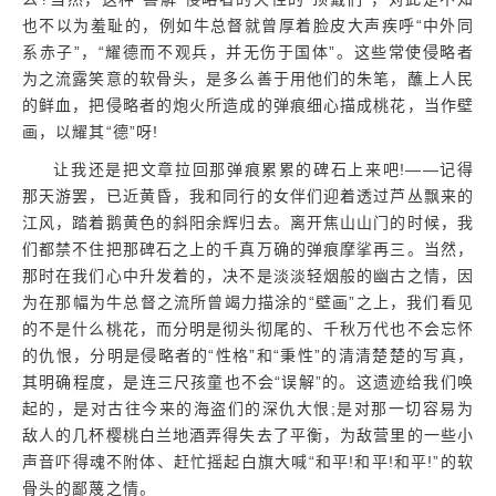
也不以为羞耻的，例如牛总督就曾厚着脸皮大声疾呼“中外同
系赤子”，“耀德而不观兵，并无伤于国体”。这些常使侵略者
为之流露笑意的软骨头，是多么善于用他们的朱笔，蘸上人民
的鲜血，把侵略者的炮火所造成的弹痕细心描成桃花，当作壁
画，以耀其“德”呀!
让我还是把文章拉回那弹痕累累的碑石上来吧!——记得
那天游罢，已近黄昏，我和同行的女伴们迎着透过芦丛飘来的
江风，踏着鹅黄色的斜阳余辉归去。离开焦山山门的时候，我
们都禁不住把那碑石之上的千真万确的弹痕摩挲再三。当然，
那时在我们心中升发着的，决不是淡淡轻烟般的幽古之情，因
为在那幅为牛总督之流所曾竭力描涂的“壁画”之上，我们看见
的不是什么桃花，而分明是彻头彻尾的、千秋万代也不会忘怀
的仇恨，分明是侵略者的“性格”和“秉性”的清清楚楚的写真，
其明确程度，是连三尺孩童也不会“误解”的。这遗迹给我们唤
起的，是对古往今来的海盗们的深仇大恨;是对那一切容易为
敌人的几杯樱桃白兰地酒弄得失去了平衡，为敌营里的一些小
声音吓得魂不附体、赶忙摇起白旗大喊“和平!和平!和平!”的软
骨头的鄙蔑之情。