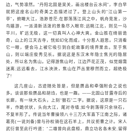
边，气势凛然。“丹阳北固是吴关，画出楼台云水间”，李白早
就把这座名山的奇美之态描述过了。登上山头的“江山第一
亭”，俯瞰大江，浩渺苍茫;在那荡荡江风之中，帆舟竞发，沙
鸟嬉游，一派清新活泼的景象尽入眼帘;远眺江北，则见一马
平川，旷远无极，这一切真叫人心神大爽。金山胜在绮丽诡
奇，山上的江天古寺，恍如幻化而成，十分惹人遐思。只消看
它一眼，便会马上被它吸引到白蛇故事的境界里去。至于焦
山，则以端庄俊秀见长。据说这是东汉末年隐士焦光的隐居
处，所以名为焦山。记得游焦山时，江边芦花正茂，似觉烟霭
迷离;远远看去，江水泱泱，焦山在芦丛里穆然而立，超绝极
了!
这几座山，古迹随处皆是，但是赝品和牵强附会之说也
多。谈谈那些赝品和胡诌，也是一趣。——北固山甘露寺后的
长廊，有一块大石头，上刻“狠石”二字。据说，这原是一只石
羊，作跪伏状，头向大江，尾对寺墙;如今剥落得只余块石，
不复羊形了。传说当年曹操领八十三万大军直下江南之际，诸
葛亮(一说刘备)曾与孙权骑在这石羊上，共议拒曹之计。宋人
武衍曾至此行吟道：“二雄曾向此盘桓，鼎立功名各未安;留得