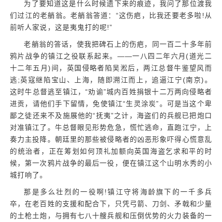
为了要知道这是什么时候遗下来的痕迹，我问了那位渡我
们过江的老艄翁。老艄翁答道：“这伤疤，比我还要老多啦!从
前听人家说，这是夷鬼打的呢!”
老艄翁的答话，使我把碑石上的伤疤，同一百二十多年前
鸦片战争的镇江之役联系起来。——一八四二年六月(道光二
十二年五月)间，英国侵略者陷吴淞后，两江总督牛鉴望风而
逃;英寇继陷宝山、上海，随即溯江而上，追逼江宁(南京)。
这时牛总督逃至镇江，“劝谕”城内百姓捐银十二万两向侵略者
进贡，请他们手下留情，免使镇江“生灵涂炭”。可是当这个卑
鄙之徒还来不及施展他的“抚夷”之计，海盗们的兵舰已把炮口
对准镇江了。牛总督眼见形势危急，慌忙逃命，直跑江宁，上
奏力主投降。朝廷里的那些被侵略者的凶恶形象吓得心慌意乱
的统治者，正在筹划如何顶礼加额向英国海盗乞求和平的时
候，第一次鸦片战争的最后一役，便在镇江这个山明水秀的小
城打响了。
那是多么壮烈的一役啊!镇江守将海龄旗下的一千多兵
卒，在老百姓的支援和配合下，只凭弓箭、刀剑、矛戟和少量
的土枪土炮，与拥有七八十艘兵舰和压倒优势的火力装备的一