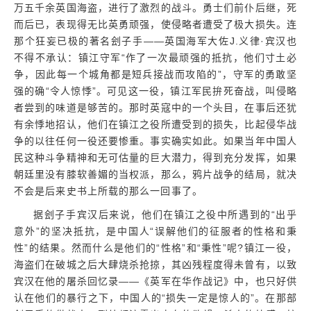
万五千余英国海盗，进行了激烈的战斗。勇士们前仆后继，死
而后已，表现得无比英勇顽强，使侵略者遭受了极大损失。连
那个狂妄已极的著名刽子手——英国海军大佐J.义律·宾汉也
不得不承认：镇江守军“作了一次最顽强的抵抗，他们寸土必
争，因此每一个城角都是短兵接战而攻陷的”，守军的勇敢坚
强的确“令人惊悸”。可见这一役，镇江军民拚死奋战，叫侵略
者尝到的味道是够苦的。那时英寇中的一个头目，在事后还犹
有余悸地招认，他们在镇江之役所遭受到的损失，比起侵华战
争的以往任何一役还要惨重。事实确实如此。如果当年中国人
民这种斗争精神和无可估量的巨大潜力，得到充分发挥，如果
朝廷里没有膝软善媚的当权派，那么，鸦片战争的结局，就决
不会是后来史书上所载的那么一回事了。
据刽子手宾汉后来说，他们在镇江之役中所遇到的“出乎
意外”的坚决抵抗，是中国人“误解他们的征服者的性格和秉
性”的结果。然而什么是他们的“性格”和“秉性”呢?镇江一役，
海盗们在破城之后大肆烧杀抢掠，其凶残程度得未曾有，以致
宾汉在他的屠杀回忆录——《英军在华作战记》中，也只好供
认在他们的暴行之下，中国人的“损失一定是惊人的”。在那部