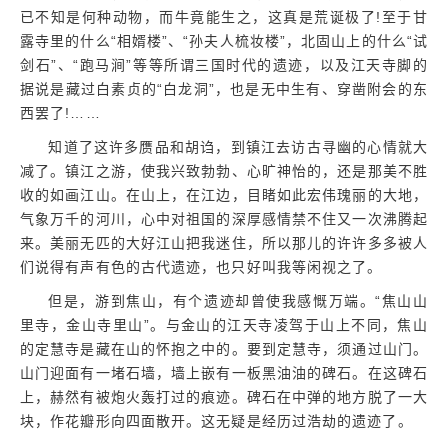
已不知是何种动物，而牛竟能生之，这真是荒诞极了!至于甘
露寺里的什么“相婿楼”、“孙夫人梳妆楼”，北固山上的什么“试
剑石”、“跑马涧”等等所谓三国时代的遗迹，以及江天寺脚的
据说是藏过白素贞的“白龙洞”，也是无中生有、穿凿附会的东
西罢了!……
知道了这许多赝品和胡诌，到镇江去访古寻幽的心情就大
减了。镇江之游，使我兴致勃勃、心旷神怡的，还是那美不胜
收的如画江山。在山上，在江边，目睹如此宏伟瑰丽的大地，
气象万千的河川，心中对祖国的深厚感情禁不住又一次沸腾起
来。美丽无匹的大好江山把我迷住，所以那儿的许许多多被人
们说得有声有色的古代遗迹，也只好叫我等闲视之了。
但是，游到焦山，有个遗迹却曾使我感慨万端。“焦山山
里寺，金山寺里山”。与金山的江天寺凌驾于山上不同，焦山
的定慧寺是藏在山的怀抱之中的。要到定慧寺，须通过山门。
山门迎面有一堵石墙，墙上嵌有一板黑油油的碑石。在这碑石
上，赫然有被炮火轰打过的痕迹。碑石在中弹的地方脱了一大
块，作花瓣形向四面散开。这无疑是经历过浩劫的遗迹了。