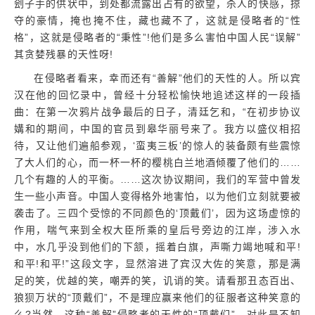
刽子手的供状中，到处都流露出占有的欲望，杀人的快感，掠
夺的豪情，掩也掩不住，藏也藏不了，这就是侵略者的“性
格”，这就是侵略者的“秉性”!他们是多么害怕中国人民“误解”
其贪婪残暴的天性呀!
在侵略者看来，幸而还有“善解”他们的天性的人。所以宾
汉在他的回忆录中，曾经十分轻松愉快地追述这样的一段插
曲：在第一次鸦片战争最后的日子，清廷乞和，“在初步协议
媾和的期间，中国的官员到皋华丽号来了。我方以盛仪相招
待，又让他们遍船参观，‘蛮夷三板’的惊人的装备颇有些震惊
了大人们的心，而一杯一杯的樱桃白兰地酒倾覆了他们的……
几个有趣的人的平衡。……这次协议期间，我们的军营中曾发
生一些小声音。中国人变得格外地害怕，以为他们立刻就要被
袭击了。三四个受惊的不同颜色的‘顶戴们’，因为这场虚惊的
作用，喘气来到全权大臣所乘的皇后号旁边的江岸，涉入水
中，水几乎没到他们的下颔，摇着白旗，声嘶力竭地喊和平!
和平!和平!”这段文字，显然溶进了宾汉大佐的笑意，那是满
足的笑，优越的笑，嘲弄的笑，讥诮的笑。请看那丑态百出、
狼狈万状的“顶戴们”，不是理应赢来他们的征服者这种笑意的
么?当然，这种“善解”侵略者的天性的“顶戴们”，对此是不知