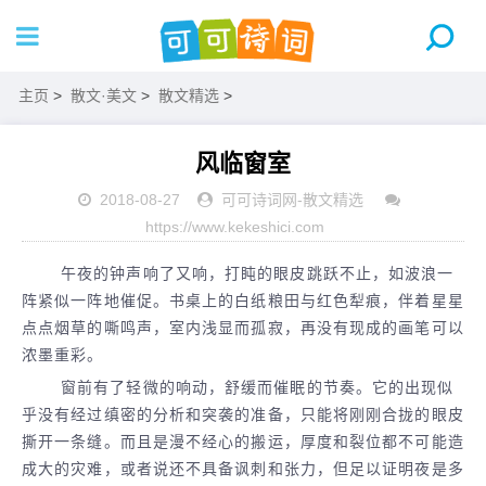
主页
>
散文·美文
>
散文精选
>
风临窗室
2018-08-27
可可诗词网
-
散文精选
https://www.kekeshici.com
午夜的钟声响了又响，打盹的眼皮跳跃不止，如波浪一
阵紧似一阵地催促。书桌上的白纸粮田与红色犁痕，伴着星星
点点烟草的嘶鸣声，室内浅显而孤寂，再没有现成的画笔可以
浓墨重彩。
窗前有了轻微的响动，舒缓而催眠的节奏。它的出现似
乎没有经过缜密的分析和突袭的准备，只能将刚刚合拢的眼皮
撕开一条缝。而且是漫不经心的搬运，厚度和裂位都不可能造
成大的灾难，或者说还不具备讽刺和张力，但足以证明夜是多