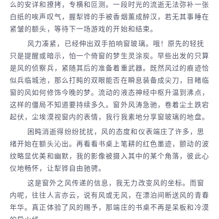
么的安详和撩拷，专横和叵测。一段时光的流逝无法弥补一张
白纸的唉声叹气，握犁铧的手被香烟薰成醉汉，若无其事睡在
紧皱的额头，等待下一场游戏的开始和结束。
风力凑紧，已经伸出双手拍响窗玻璃。哦！原先的轻抚
只是提醒或暗示，怕一个倚窗的梦生灵涂炭。早些出发的只算
是风的侦察兵，紧随其后的准备着重武器。既然风过的痕迹恰
似兵临城池，那么打盹的双眼能否在瞬息装备成尖刀，目睹临
窗的风如何修饰今晚的梦。流动的液态神经中枢升温到沸点，
这样的僵局不知道要持续多久。窗外风涛急驰，卷着尘土跌宕
起伏，尘埃漠视窗内的表情，我行我素地分享窗玻璃的地盘。
困盹消逝得纷纷扰扰，风的态度和仪表端庄了许多，思
绪开始在额头沁出。再看看书桌上笔耕的红色墨迹，颤动的波
纹略显优美和幽默，我的影像被摄入其中的某个角落，彼此心
仪地畅怀，让犁铧自由驰骋。
这是窗外之风传递的信息，我无力改变风的坐标。而窗
内呢，往往人言亦云，说有风或无风，在漂泊间断送风的青春
年华。真正体验了风的赐予，那端庄的书桌不再是呆板和冷漠