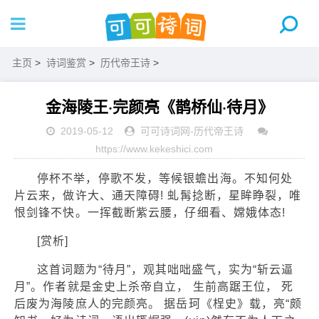
主页
>
诗词鉴赏
>
历代帝王诗
>
金海陵王·完颜亮《鹊桥仙·待月》
2019-05-12
可可诗词网
-
历代帝王诗
https://www.kekeshici.com
停杯不举，停歌不发，等候银蟾出海。不知何处
片云来，做许大、通天障碍! 虬髯捻断，星眸睁裂，唯
恨剑锋不快。一挥截断紫云腰，仔细看、嫦娥体态!
[赏析]
这首词题为“待月”，观其咄咄盛气，实为“斩云逼
月”。作者就是金史上杀帝自立， 生前高踞王位， 死
后废为海陵庶人的完颜亮。 据岳珂《桯史》载，亮“颇