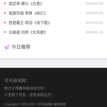
梁武帝·萧衍《古意》
[2019-05-12]
南唐烈祖·李昪《咏灯》
[2019-05-12]
西楚霸王·项羽《垓下歌》
[2019-05-12]
汉高祖·刘邦《大风歌》
[2019-05-12]
今日推荐
可可诗词网：
致力于传播中国诗词文化！
人生除了苟且，还有诗和远方！
Copyright © 2002-2017 可可诗词网 版权所有