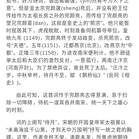
知书，好为诗词，语出辄崛强，(yin)然有不为人下之
意”。但是金太宗完颜晟(sheng)死后，并没有把王位
传给作为太祖长房之孙的完颜亮，而传给了完颜亮的
堂兄完颜亶(dan)，这就是金史上的“熙宗”。他只能暂
时屈居其下，虎视眈眈，时刻准备伺机篡夺帝位。皇
统九年 (1149)，完颜亮终于发动政变，杀死熙宗，改
号“天德”。五年(1151)，迁都燕京(北京)，改燕京为“中
都”。正隆三年(1158)，为进攻南宋便利计，他不顾徒
单太后和大臣们的激烈反对，一意孤行，再南迁汴京
(河南开封)。为了禁绝异议，竟处死了太后。“迁汴之
岁，中秋举杯，待月不至，赋 《鹊桥仙》” (岳珂《桯
史》)。
由此可知，这首词作于完颜亮志得意满，急于扫
除一切障碍，待机一逞其吞并南宋、统一天下之雄心
的时刻。
词的上阕写“待月”，宋朝的开国皇帝宋太祖曾以
“未离海底千山黑，才到天中万国明”抒写一统之君的胸
襟。这里，作者金杯不举，清歌未发，所焦虑地期待