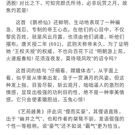
洒脱! 对比之下，可知完颜氏所待，必非玩赏之月，故
焦灼若是!
这首 《鹊桥仙》还鲜明、生动地表现了一种褊
急、残忍、专制的帝王心态。在他们的心目中，不仅
黎民百姓，就是风云月露，也须由他们调遣，听他们
摆布。唐天授二年 (691)，武则天称帝未久，为了证明
她 “王权天授”的权威，不也向百花下过 “明朝游上苑，
火速报春知! 花须连夜发，莫待晓风吹”的诏令吗?
这首词的结句 “仔细看、嫦娥体态”，从字面上
看，似乎是从审美出发，急于一赏满月的风姿。但这
种发上指，目皆尽裂，斩云观月，咄咄逼人的激烈的
情感，显现出极强的功利目的性，绝不是一种审美情
感。它只会使素娥胆战，玉兔心惊!
《艺苑雌黄》评此词 “俚而实豪”，其俚语直陈，
出于 “幽并之气”，也和作者的桀骜不驯，发语倔强的
个性一等相称。说“豪气”还不如说 “霸气”更为恰当。