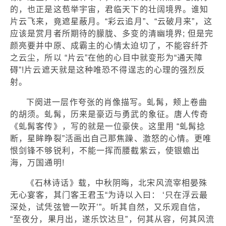
的，也正是这苞举宇宙，君临天下的壮阔境界。谁知
片云飞来，竟遮星蔽月。“彩云追月”、“云破月来”，这
应该是赏月者所期待的朦胧、多变的清幽境界; 但是完
颜亮要并中原、成霸主的心情太迫切了，不能容纤芥
之云尘，所以 “片云”在他的心目中就变形为“通天障
碍”!片云遮天就是这种唯恐不得逞志的心理的强烈反
射。
下阕进一层作夸张的肖像描写。虬髯，颊上卷曲
的胡须。虬髯，历来是豪迈与勇武的象征。唐人传奇
《虬髯客传》，写的就是一位豪侠。这里用 “虬髯捻
断，星眸睁裂”活画出自己那焦躁、激怒的心情。更唯
恨剑锋不够锐利，不能一挥而腰截紫云，使银蟾出
海，万国通明!
《石林诗话》载，中秋阴晦，北宋风流宰相晏殊
无心宴客，其门客王君玉“为诗以入曰： ‘只在浮云最
深处，试凭弦管一吹开’”。听其自然，又乐观自信，
“至夜分，果月出，遂乐饮达旦”，何其从容，何其风流