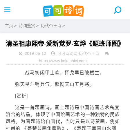
主页
>
诗词鉴赏
>
历代帝王诗
>
清圣祖康熙帝·爱新觉罗·玄烨《题班师图》
2019-05-12
可可诗词网
-
历代帝王诗
https://www.kekeshici.com
战马初闲甲士欢，挥戈早已破楼兰。
弥天星斗销兵气，照彻天山五月寒。
[赏析]
这是一首题画诗。画上题诗是中国诗画艺术高度
溶合的结晶，体现了中国绘画艺术的一种独特的民族
风格。为画题诗始自唐代，当时只是以诗赞画，例如
杜甫的 《姜楚公画角鹰歌》、《戏题王宰画山水图