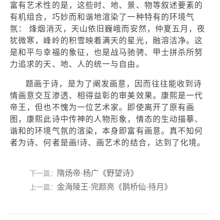
富有艺术性的是，这些时、地、景、物等叙述要素的
有机组合，巧妙而和谐地渲染了一种特有的环境气
氛： 烽烟消灭，天山依旧巍峨而安然，仲夏五月，夜
犹微寒，峰岭的积雪映着满天的星光，融溶洁净。这
是和平与幸福的象征，也是战马驰骋、甲士拼杀所努
力追求的天、地、人的统一与自由。
题画于诗，是为了阐发画意，因而往往能收到诗
情画意交互渗透、相得益彰的审美效果。康熙是一代
帝王，但也不愧为一位艺术家。即使离开了原有画
图，康熙此诗中传神的人物形象，情态的生动描摹、
谐和的环境气氛的渲染，本身即富有画意。真不知何
者为诗、何者是画!诗、画艺术的结合，达到了化境。
隋炀帝·杨广《野望诗》
下一篇：
金海陵王·完颜亮《鹊桥仙·待月》
上一篇：