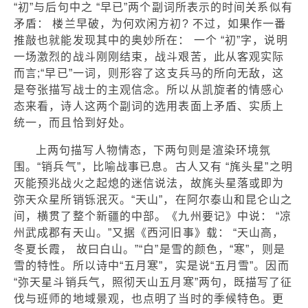
“初”与后句中之 “早已”两个副词所表示的时间关系似有
矛盾： 楼兰早破，为何欢闲方初? 不过，如果作一番
推敲也就能发现其中的奥妙所在： 一个 “初”字，说明
一场激烈的战斗刚刚结束，战斗艰苦，此从客观实际
而言;“早已”一词，则形容了这支兵马的所向无敌，这
是夸张描写战士的主观信念。所以从凯旋者的情感心
态来看，诗人这两个副词的选用表面上矛盾、实质上
统一，而且恰到好处。
上两句描写人物情态，下两句则是渲染环境氛
围。“销兵气”，比喻战事已息。古人又有 “旄头星”之明
灭能预兆战火之起熄的迷信说法，故旄头星落或即为
弥天众星所销铄泯灭。“天山”，在阿尔泰山和昆仑山之
间，横贯了整个新疆的中部。《九州要记》中说： “凉
州武成郡有天山。”又据《西河旧事》载： “天山高，
冬夏长霞， 故曰白山。”“白”是雪的颜色，“寒”，则是
雪的特性。所以诗中“五月寒”，实是说“五月雪”。因而
“弥天星斗销兵气，照彻天山五月寒”两句，既描写了征
伐与班师的地域景观，也点明了当时的季候特色。更