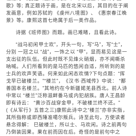
歌》等; 真正题诗于画，是在北宋以后，其目的在于阐
发画意，例如苏轼的 《虔州八境图》、《惠崇春江晚
景》等。康熙这首七绝属于后一类作品。
诗据《班师图》而题。画已难睹，且看此诗。
“战马初闲甲士欢”，开头一句，写“马”，写“士”，
分别 一冠之以 “战”，一饰之以 “甲”，显而易见这是一
支出征的队伍。但此时既不见烽火硝烟，亦不闻嘶杀
呐喊。人们所看到的是马匹的悠闲自适，所听到的是
士兵的欢声笑语。何来如此闲态欢情?下句点题：“挥
戈早已破楼兰。”“楼兰”，《汉书·西域传》中说： “鄯
善国本名楼兰。”其地约在今新疆婼羌县西北。前人诗
中常以 “楼兰”泛称滋衅番马或内犯胡族。唐人王昌龄
即有诗云： “黄沙百战穿金甲，不破楼兰终不还。”
(《从军行》五首之三)康熙此诗中之“楼兰”亦非实指，
其所指称或即西陲准噶尔叛兵。诗至此句，方使读者
悬念得解： 巳破楼兰，所以士、马欢闲。诗之前两句
乃倒装因果。果在前而因在后。奇怪的是前句中之