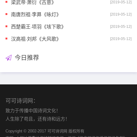
梁武帝·萧衍《古意》
[2019-05-12]
南唐烈祖·李昪《咏灯》
[2019-05-12]
西楚霸王·项羽《垓下歌》
[2019-05-12]
汉高祖·刘邦《大风歌》
[2019-05-12]
今日推荐
可可诗词网：
致力于传播中国诗词文化！
人生除了苟且，还有诗和远方！
Copyright © 2002-2017 可可诗词网 版权所有