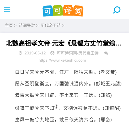
主页
>
诗词鉴赏
>
历代帝王诗
>
北魏高祖孝文帝·元宏《悬瓠方丈竹堂飨侍臣联句诗》
2019-05-12
可可诗词网
-
历代帝王诗
https://www.kekeshici.com
白日光天兮无不曜，江左一隅独未照。(孝文帝)
愿从圣明登衡会，万国弛诚混内外。(彭城王元勰)
云雷大振兮天门辟，率土来宾一正历。(郑懿)
②
舜舞干戚兮天下归
，文德远被莫不思。(郑道昭)
皇风一鼓兮九地匝，戴日依天清六合。(邢峦)