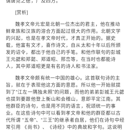
谓唐尧之德，广及四方。
[赏析]
魏孝文帝元宏是北朝一位杰出的君主，他在推动
鲜卑族和汉族的溶合方面起过很大的作用。北朝文学
的兴起，也是在孝文帝时代，才真正开始的。据史
载，他富有文才，喜作诗文，自从太和十年以后所颁
发的诏令，都出于他自己的手笔。和他作联句的彭城
王元勰和郑懿、郑道昭、邢峦等，在当时也都能诗
人，其中郑道昭更是有名的诗人和书法家。
魏孝文帝颇有统一中国的雄心。这首联句诗的主
旨，就在于表现他这方面的意愿。所以他一开始就提
到了“江左一隅独未照”的问题，而他的弟弟彭城王元勰
也提到要跟他登上衡山和会稽山，意即平定江南。其
他群臣的诗句，也是用不同的语言，祝颂统一的事
业。在这些诗句中可以看到孝文帝和他的群臣都以古
代所谓 “五帝”、“三王”的继承者自居，他们在诗句中经
常引用 《尚书》、《诗经》中的典故和字句。这说明