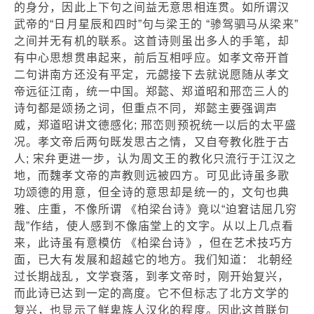
的身分，因此上下句之间益无意思相连贯。如所谓汉
武帝的“日月星辰和四时”句与梁王的 “骖驾驷马从梁来”
之间并无有机的联系。这首诗则虽出多人的手笔，却
有中心思想贯串起来，前后互相呼应。如孝文帝开首
二句讲南方还没有平定，元勰接下去就说愿随从孝文
帝远征江南，统一中国。郑懿、郑道昭和邢峦三人的
诗句都是颂扬之词，但重点不同，郑懿主要强调声
威，郑道昭讲文德感化; 邢峦则预祝统一以后的太平盛
况。孝文帝后两句既发思古之情，又自夸教化胜于古
人; 宋弁更进一步，认为周文王的教化只流行于江汉之
地，而魏孝文帝的声教则远被四方。可见此诗虽多歌
功颂德的用意，但全诗的意思却是统一的，文句也典
雅、庄重，不像所谓 《柏梁台诗》竟以“迫窘诘屈几穷
哉”作结，使人感到不像庙堂上的文字。从以上几点看
来，此诗虽有意模仿 《柏梁台诗》，但在艺术技巧方
面，已大有发展和超越它的地方。我们知道： 北朝经
过长期战乱，文学衰落，到孝文帝时，刚开始复兴，
而此诗已达到一定的高度。它不但标志了北方文学的
复兴，也显示了鲜卑族人汉化的程度。因此这首联句