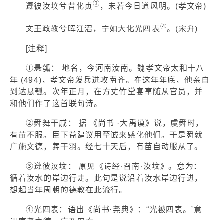
③
遵彼汝坟兮昔化贞
，未若今日道风明。(孝文帝)
④
文王政教兮晖江沼，宁如大化光四表
。(宋弁)
[注释]
①悬瓠： 地名，今河南汝南。魏孝文帝太和十八
年 (494)，孝文帝发兵进攻南齐。在这年年底，他亲自
到达悬瓠。次年正月，在方丈竹堂宴享随从官员，并
和他们作了这首联句诗。
②舜舞干戚： 据 《尚书 ·大禹谟》说，虞舜时，
有苗不服。臣下益建议用至诚来感化他们。于是舜就
广施文德，舞干羽。经七十天后，有苗自动服从了。
③遵彼汝坟： 原见《诗经·召南·汝坟》。意为：
循着汝水的岸边行走。此句是说沿着汝水岸边行进，
想起当年周朝的德教在此流行。
④光四表：语出《尚书·尧典》：“光被四表。”意