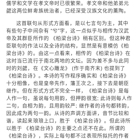
儒学和文学在孝文帝时已很繁荣。孝文帝和他弟弟元
勰这两位鲜卑族统治者，已经深受汉族文化的薰陶。
这首联句从形式方面看，是以七言句为主，其中
有些句子中间杂有 “兮”字，这一点似乎与相传为汉武
帝及其群臣所作的 《柏梁台诗》稍有区别。但这种君
臣联句的作法以及全诗的结构，显然是有意模仿《柏
梁台诗》的。由这一点看来，相传的 《柏梁台诗》在
这时当已流行于南北两地的文坛。因为差不多与此同
时的刘勰，在《文心雕龙》 (作于南齐末) 也提到了
《柏梁台诗》。本诗的写作程序确实和《柏梁台诗》
十分相像，也是皇帝先作，藩王次之，接下去是朝臣
继作。但在形式方式不完全一样，《柏梁台诗》是每
人作一句，虽说每句用韵，但押韵很宽; 此诗则每人作
二句，自相为韵，且用韵较严; 继作者的诗句都转韵，
因此成为两句一韵。从诗的声调方面讲，音节比较和
谐，读起来琅琅上口，胜于 《柏梁台诗》。但此诗所
以胜于 《柏梁台诗》的主要之点还不在此。所谓的
《柏梁台诗》，实际上每句都不过表现所拟托的作者