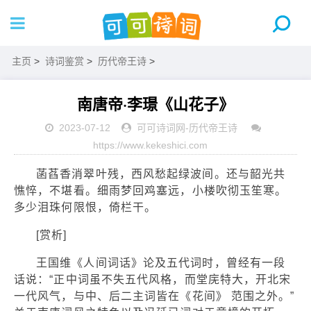
主页
>
诗词鉴赏
>
历代帝王诗
>
南唐帝·李璟《山花子》
2023-07-12
可可诗词网
-
历代帝王诗
https://www.kekeshici.com
菡萏香消翠叶残，西风愁起绿波间。还与韶光共
憔悴，不堪看。细雨梦回鸡塞远，小楼吹彻玉笙寒。
多少泪珠何限恨，倚栏干。
[赏析]
王国维《人间词话》论及五代词时，曾经有一段
话说：“正中词虽不失五代风格，而堂庑特大，开北宋
一代风气，与中、后二主词皆在《花间》 范围之外。”