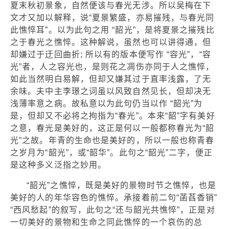
夏末秋初景象，自然便该与春光无涉。所以吴梅在下
文才又加以解释，说“夏景繁盛，亦易摧残，与春光同
此憔悴耳”。以为此句之用 “韶光”，是将夏景之摧残比
之于春光之憔悴。这种解说，虽然也可以讲得通，但
却嫌过于迂回曲折; 所以有的版本便写作 “容光”，“容
光”者，人之容光也，是则花之凋伤亦同于人之憔悴，
如此当然明白易解，但却又嫌其过于直率浅露，了无
余味。夫中主李璟之词虽以风致自然见长，但却决无
浅薄率意之病。故私意以为此句仍当以作 “韶光”为
是，但却又不必将之拘指为“春光”。本来“韶”字有美好
之意，春光是美好的，这正是何以一般都称春光为“韶
光”之故。年青的生命也是美好的，所以一般也称青春
之岁月为“韶光”，或“韶华”。此句之“韶光”二字，便正
是这种多义泛指之妙用。
“韶光”之憔悴，既是美好的景物时节之憔悴，也是
美好的人的年华容色的憔悴。承接着前二句“菡萏香销”
“西风愁起”的叙写，此句之“还与韶光共憔悴”，正是对
一切美好的景物和生命之同此憔悴的一个哀伤的总