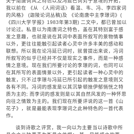
关于南唐词风之特色以及冯延已词对于意境的开拓，
我以前在 《从 〈人间词话〉看温、韦、冯、李四家词
的风格》 (迦陵论词丛稿)及 《论南唐中主李璟词》(
《四川大学学报》1983年第3期) 二文中，都已曾加以
讨论过。私意以为南唐词之特色，盖在其特别富于感
发之意趣，也就是说在其词中表面所叙写的景物情事
以外，更往往能触引起读者心灵中许多丰美的感动和
联想。所以我在论冯延已词时，就曾提出来说，冯词
所叙写的似乎已经并不仅是现实之事件，而是一种感
情之意境。现在我们所要讨论的李璟的词，也同可以
在其所写的表面情景以外，更引起读者一种心灵中的
触发，只不过李璟与冯延已所引起的触发之意境则又
各有不同。冯词的感发是以其沉挚顿挫伊郁惝恍之特
质为主的; 而李词的感发则是以其自然风发的一种怀思
向往之情致为主的。我们现在所要评说的这一首《山
花子》，就是最能表现李璟词之此种特色的一首代表
作。
谈到诗歌之评赏，我一向以为主要当以诗歌中所