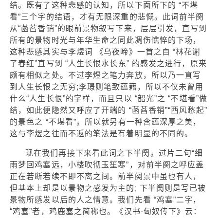
结。既有了这种悲感的认知，所以下面所下的 “不堪
看”三个字的结语，才有无限深重的悲慨。此词前半阕
从“菡萏香销”的眼前景物叙写下来，层层引发，直写到
所有的景物时光与年华生命之同此凋伤憔悴的下场，
这种悲感其实与李煜词 《乌夜啼》一首之自 “林花谢
了春红”直写到 “人生长恨水长东” 的感发之进行，原来
颇有相似之处。不过李煜之笔力奔放，所以乃一直写
到人生长恨之无穷;李璟则笔致蕴藉，所以不仅未曾用
什么“人生长恨”的字样，而且只以 “韶光”之 “不堪看”做
结，如此便隐然又呼应了开端的 “菡萏香销”“西风愁起”
的景色之 “不堪看”。所以就另有一种含蕴深厚之美，
这与李煜之往而不返的笔法是有着明显的不同的。
现在我们再接下来看此词之下半阕。过片二句“细
雨梦回鸡塞远，小楼吹彻玉笙寒”，对前半阕之呼应盖
正在若断若续不即不离之间。前半阕景中虽也有人，
但基本上却是以景物之感发为主的; 下半阕则是写已被
景物所感发以后的人之情意。我们先看 “鸡塞”二字，
“鸡塞”者，鸡鹿塞之简称也。《汉书·匈奴传下》云：