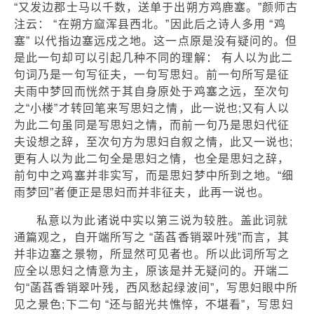
“又发边郡士马以千数，送单于出朔方鸡鹿塞。”颜师古
注云： “在朔方窳浑县西北。”因此后之诗人多用 “鸡
塞” 以代指边塞远戍之地。这一点原是没有疑问的。但
是此一句却可以引起几种不同的理解： 有人以为此二
句词乃是一句写征夫，一句写思妇。前一句所写是征
夫雨中梦回而恍然于其自身原处于鸡塞之远，至次句
之“小楼”才转回笔来写思妇之情，此一说也;又有人以
为此二句虽同是写思妇之情，而前一句乃是思妇代征
夫设想之辞，至次句方为思妇自叙之情，此又一说也;
更有人以为此二句全是思妇之情，也全是思妇之辞，
前句中之鸡塞并非实写，而是思妇梦中所到之地。“细
雨梦回”者便正是思妇而并非征夫，此再一说也。
私意以为此诸说中实以第三说为较胜。盖此词就
通篇观之，自开端所写之 “菡萏香销翠叶残”而言，其
并非边塞之景物，所显然可见者也。所以此词所写之
应全以思妇之情意为主，原该是并无疑问的。开端二
句“菡萏香销翠叶残，西风愁起绿波间”，写思妇眼中所
见之景色;下二句 “还与韶光共憔悴，不堪看”，写思妇