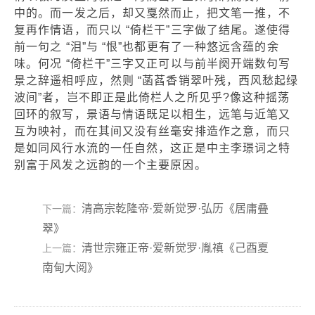
中的。而一发之后，却又戛然而止，把文笔一推，不
复再作情语，而只以 “倚栏干”三字做了结尾。遂使得
前一句之 “泪”与 “恨”也都更有了一种悠远含蕴的余
味。何况 “倚栏干”三字又正可以与前半阕开端数句写
景之辞遥相呼应，然则 “菡萏香销翠叶残，西风愁起绿
波间”者，岂不即正是此倚栏人之所见乎?像这种摇荡
回环的叙写，景语与情语既足以相生，远笔与近笔又
互为映衬，而在其间又没有丝毫安排造作之意，而只
是如同风行水流的一任自然，这正是中主李璟词之特
别富于风发之远韵的一个主要原因。
清高宗乾隆帝·爱新觉罗·弘历《居庸叠
下一篇：
翠》
清世宗雍正帝·爱新觉罗·胤禛《己酉夏
上一篇：
南甸大阅》