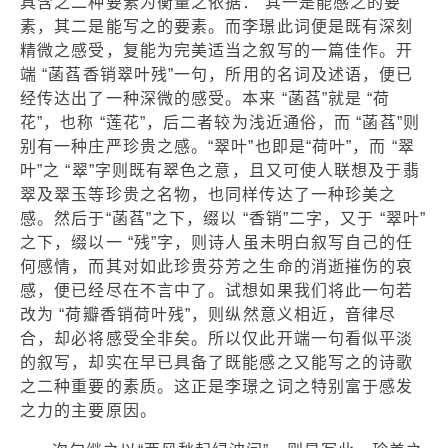
具含之二种要素为衡量之依据： 其一是能感之的要
素，其二是能写之的要素。而李璟此词便是既有深刻
精微之感受，复能为完美适当之叙写的一篇佳作。开
端 “菡萏香销翠叶残”一句，所用的名词及述语，便已
经传达出了一种深微的感受。本来 “菡萏”就是 “荷
花”，也称 “莲花”，后二者较为浅近通俗，而 “菡萏”则
别有一种庄严珍贵之感。“翠叶”也即是“荷叶”，而 “翠
叶”之 “翠”字则既有翠色之意，且又可使人联想及于翡
翠及翠玉等珍贵之名物，也同样传达了一种珍美之
感。然后于“菡萏”之下，缀以 “香销”二字，又于 “翠叶”
之下，缀以一 “残”字，则诗人虽未明白叙写自己的任
何感情，而其对如此珍贵芬芳之生命的消逝摧伤的哀
感，便已经尽在不言中了。试想如果我们将此一句若
改为 “荷瓣香销荷叶残”，则纵然意义相近，音律尽
合，却必将感受全非矣。所以仅此开端一句看似平淡
的叙写，却实在早已具备了既能感之又能写之的诗歌
之二种重要的素质。这正是李璟之词之特别富于感发
之力的主要原因。