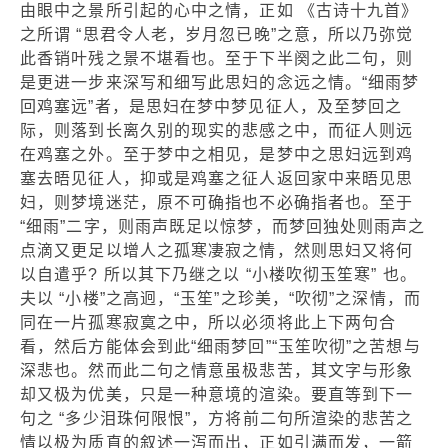
由眼中之景所引起的心中之情，正如 《古诗十九首》
之所谓 “思君令人老，岁月忽已晚”之意，所以乃弥觉
此香销叶残之景不堪看也。至于下半阕之此二句，则
是更进一步来深写和细写此思妇的念远之情。“细雨梦
回鸡塞远”者，是思妇在梦中梦见征人，及至梦回之
际，则落到长离久别的现实的悲感之中，而征人则远
在鸡塞之外。至于梦中之相见，是梦中之思妇远到鸡
塞去晤见征人，抑或是鸡塞之征人返回家中来晤见思
妇，则梦境迷茫，原不可确指也不必确指者也。至于
“细雨”二字，则雨声既足以惊梦，而梦回独处则雨声之
点滴又更足以增人之孤寒凄寂之情，然则思妇又将何
以自遣乎? 所以其下乃继之以 “小楼吹彻玉笙寒” 也。
夫以 “小楼”之高迥，“玉笙”之珍美，“吹彻”之深情，而
同在一片孤寒寂寞之中，所以必须将此上下两句合
看，然后方能体会到此“细雨梦回”“玉笙吹彻”之苦想与
深悲也。然而此二句之情意虽极悲苦，其文字与形象
却又极为优美，只是一种意境的渲染。要直等到下一
句之 “多少泪珠何限恨”，方将前二句所渲染的悲苦之
情以极为质直的叙述一泻而出，正如引满而发，一箭