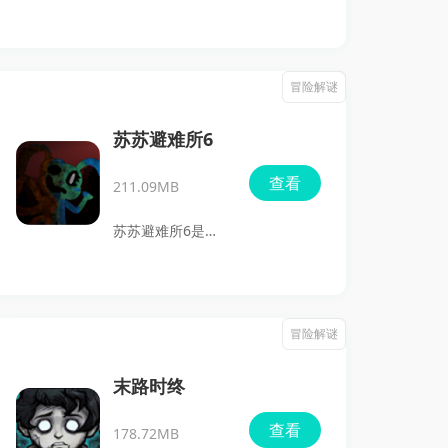
是一款很有意思的
恐怖生存游戏。它
不是慢慢铺剧情的
冒险解谜
类型，而是直接把
你丢进紧张的逃生
苏苏避难所6
状态里，一边躲狼
查看
211.09MB
人少女，一边找
路、找出口，整个
苏苏避难所6是一
过程压迫感很强，
款主打第一人称潜
玩起来特别容易上
行、解谜和惊悚追
头。喜欢的小伙伴
逐的安卓游戏，故
冒险解谜
快来点击下载体验
事围绕寻子父亲深
吧。
入废弃地下避难所
末路时终
展开。游戏里既有
查看
178.72MB
紧张的躲藏逃生，