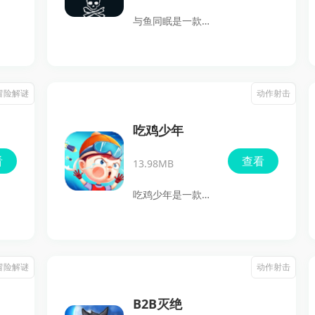
多，很适合喜欢悬
点点推上来。你会
与鱼同眠是一款海
疑氛围、观察细节
被困在一座被诅
上生存冒险类安卓
和反复挑战的玩
咒、不断变化的豪
游戏下载作品，主
家，快来下载体验
宅里，面对无尽重
打限时搜集物资、
冒险解谜
动作射击
吧。
复的走廊和看似熟
船员分工、随机事
悉却处处透着古怪
件应对和资源管
吃鸡少年
的空间，靠观察力
理。玩家要在60秒
看
查看
和理智去寻找隐藏
13.98MB
内完成出海前的准
的异常，尝试打破
备，带着三名船员
吃鸡少年是一款主
循环。
和必要物资开启求
打紧张对抗的吃鸡
生之旅，之后还要
类射击闯关游戏，
面对钓鱼、潜水搜
玩家将以生存者的
冒险解谜
动作射击
寻、夜间生存等多
身份进入广阔地
种挑战。游戏节奏
图，在搜集武器和
B2B灭绝