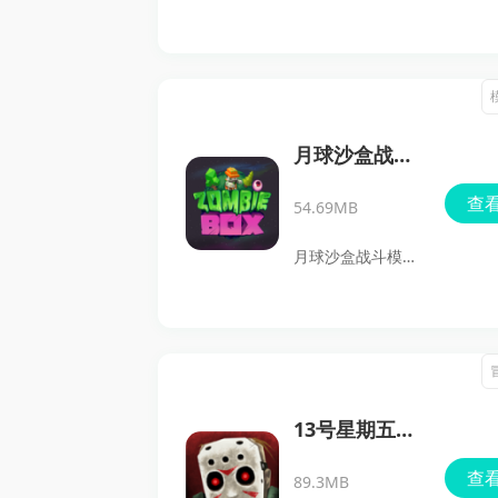
是一款以废弃玩具
工厂和游乐园为背
景的第一人称生存
恐怖游戏。你将以
第一人称视角进入
月球沙盒战斗
这个充满压迫感的
模拟器2
查
54.69MB
世界，在巨型机械
玩偶的追捕下寻找
月球沙盒战斗模拟
生机，体验紧张、
器2是一款以月球
惊悚又极具代入感
为背景的沙盒模拟
的生存过程。
战斗游戏，玩家可
以在游戏中收集资
源、建立防御基
13号星期五：
地、制造武器，还
杀手谜题
查
89.3MB
能自由创建人类小