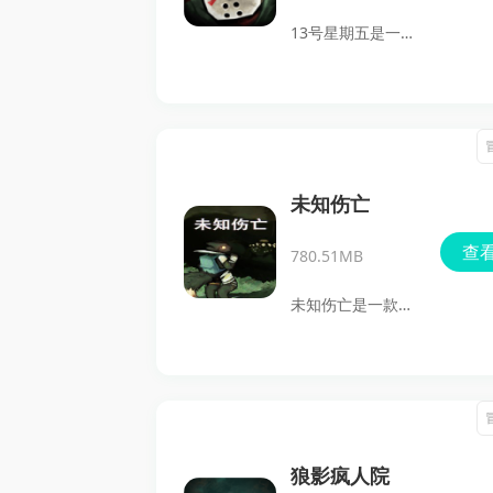
队或僵尸小队，在
13号星期五是一款
不同模式里体验建
改编自经典同名恐
设、控制与对抗的
怖的解谜游戏。它
乐趣。游戏支持安
把杰森·沃赫斯的
卓下载，画面和玩
追杀题材做成了偏
法都比较直接，既
卡通的闯关玩法，
未知伤亡
能满足喜欢沙盒建
玩家要操控杰森使
查
造的玩家，快来下
780.51MB
用砍刀、鱼叉、烤
载试试吧。
肉串、马桶刷甚至
未知伤亡是一款地
手机等道具，解决
下世界冒险生存游
关卡里的所有受害
戏，来自Steam移
者。游戏里既有策
植，主打异星洞窟
略解谜，也有躲藏
探索、资源收集、
和追逐元素，场景
制作工具和硬核求
狼影疯人院