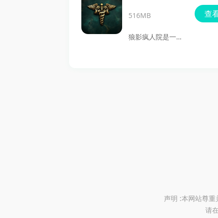
从水晶湖营地一路
生。你会在不断深
查
延伸到曼哈顿高
516MB
入的层层洞窟里面
楼、监狱和雪地滑
对越来越危险的环
狼影疯人院是一款
雪场，适合喜欢黑
境和敌人，既要处
3D风解谜逃脱类
色幽默、恐怖题材
理流血、骨折等生
游戏，玩家将扮演
和关卡挑战的玩
存问题，也要靠搜
潜入精神病院的男
家。
集物品、强化属性
主，目标是在危险
和解锁装备一路往
重重的院内找到被
下推进，适合喜欢
抓进来的妹妹，并
冒险、生存和解谜
设法把她安全带出
探索的玩家下载体
去。方便玩家购买
验。
各类强力道具，能
让探索和解谜过程
更轻松。如果你喜
声明 :本网站尊
请在
欢带有潜行、搜集