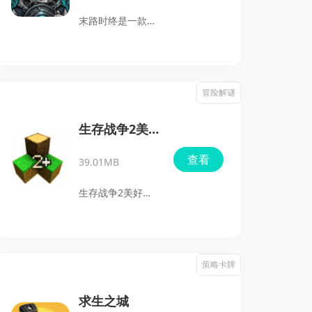
也有围绕钥匙、道
末路时终是一款主
具和机关的探索推
打暗黑哥特风的肉
理，喜欢恐怖题
鸽末日生存冒险游
材、章节式剧情和
戏，核心玩法围绕
冒险解谜
边躲边解谜玩法的
搜刮物资、制作道
玩家会比较对味。
具、强化装备和限
生存战争2美
时撤离展开，既有
好时代
查看
39.01MB
紧张的搜打撤节
奏，也有随机地图
生存战争2美好时
和多种构筑带来的
代是一款安卓手机
重复可玩性。游戏
上很受关注的生存
里玩家要在末世中
类游戏，保留了原
策略卡牌
翻找原材料，制作
版那种硬核求生的
生活用品和防身道
味道，又加入了水
求生之城