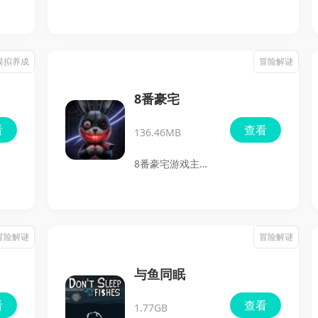
规则怪谈和异常检
测为核心的安卓手
游，玩家要扮演下
模拟养成
冒险解谜
班回家的美少女八
坂ひより，在公寓
8番豪宅
八楼走廊里一边观
看
查看
136.46MB
察异常、一边做出
判断，找出问题后
8番豪宅游戏主打
立刻返回房间，没
心理惊悚路线，没
异常时再前往电梯
有依赖传统的血腥
继续前进。游戏把
和暴力，而是借助
冒险解谜
冒险解谜
心理恐怖、像素风
昏暗灯光、沉浸式
画面和解谜探索结
音效和复古阴森的
与鱼同眠
合在一起，节奏紧
欧式场景，把那种
看
查看
张，随机异常也很
1.77GB
压迫感和窒息感一