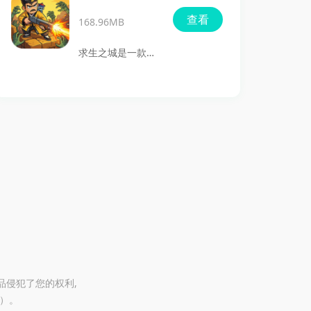
具，探索多张野外
陆空三栖载具、雪
查看
地图，寻找隐藏物
168.96MB
人互动、Boss战、
资仓库；喜欢的小
反应釜和黑土地等
求生之城是一款末
火版快来点击下载
内容，让探索、建
日题材的策略塔防
体验吧。
造和资源循环都更
手游，主打守卫基
有层次。
地、抵御丧尸进攻
和英雄养成。游戏
把塔防布阵、角色
搭配、装备强化等
内容放在一起，既
有紧张刺激的防守
对抗，也有齐天大
圣、但丁、哪吒等
Q萌英雄助阵，适
品侵犯了您的权利,
@）。
合喜欢策略布阵和