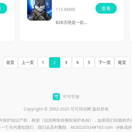
紧凑，过程里既要
物资的同时，与其
看
查看
算好物资分配，也
113.88MB
他玩家展开激烈交
要随时处理船只损
锋，直到成为最后
B2B灭绝是一款主
坏、海怪袭击、天
的幸存者。游戏整
打对抗怪物的动作
气变化等突发情
体画面清新，操作
射击游戏，玩家将
况，适合喜欢生存
上手也比较轻松，
指挥德尔塔小队不
冒险、策略分配和
把经典吃鸡元素和
断迎战更复杂的战
首页
上一页
1
2
紧张氛围的玩家下
3
4
5
下一页
尾页
枪战射击的刺激感
场局势，守护人类
载体验。
结合在一起，再加
世界的安全。游戏
上丰富的武器装备
里不仅有丰富的武
和多样的场景选
器种类和等级，还
可可手游
择，能带来一段节
能通过商人购买、
奏很快的生存冒险
Copyright © 2002-2025 可可诗词网 版权所有
精通提升和合成等
体验。
方式不断强化装
重并保护知识产权，根据《信息网络传播权保护条例》，如果我们转载的作
一个月内通知我们，我们会及时删除，kk20220324#163.com（#换成
备，玩法内容相当