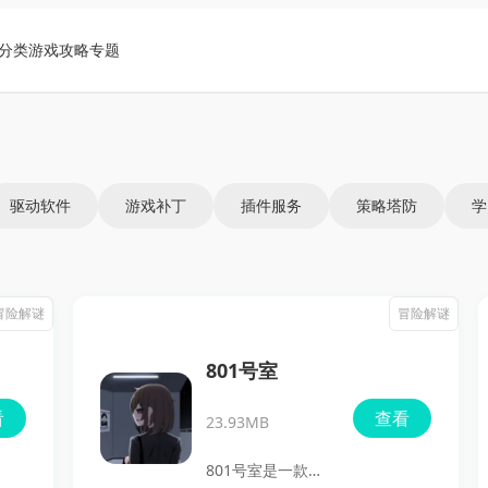
分类
游戏攻略
专题
驱动软件
游戏补丁
插件服务
策略塔防
学
冒险解谜
冒险解谜
801号室
看
查看
23.93MB
801号室是一款以