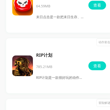
查看
64.59MB
末日点击是一款把末日生存、
策略经营和点击玩法结合在一
起的休闲手游。玩家将在资源
紧缺、危机不断的废土环境
动作射
里，通过持续点击获取资源、
建设基地、研发科技，带领幸
RIP计划
存者一步步重建人类文明。整
查看
785.21MB
体玩法上手简单，但在资源分
配、设施升级和事件抉择上又
RIP计划是一款很好玩的动作射
带有一定策略深度，适合喜欢
击游戏。如果你喜欢那种压迫
轻度放置和末日题材的玩家。
感很强、打起来又特别带劲的
生存射击游戏，那RIP计划会很
冒险解
对胃口。它不是那种轻松刷刷