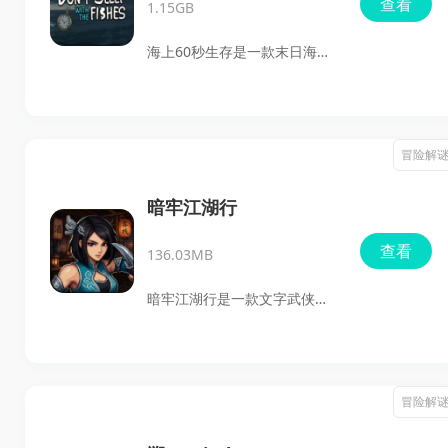
查看
1.15GB
奏，既适合喜欢恐怖题材的玩
家，喜欢的小伙伴快来点击下
海上60秒生存是一款末日海上
载体验吧。
生存恐怖游戏，玩家会在船只
遭遇撞击后，只剩60秒时间决
定带走哪些船员和物品，随后
冒险解
在小木船上独自求生。游戏把
钓鱼、潜水搜集、随机事件和
暗牢江湖行
多结局选择放在一起，既考验
查看
136.03MB
资源管理，也考验临场判断，
适合喜欢恐怖氛围、生存抉择
暗牢江湖行是一款文字武侠
和剧情解谜的玩家下载体验。
RPG冒险游戏，玩家会以武林
少侠的身份深入地牢关卡，在
回合制战斗中对抗怪物、收集
冒险解
装备、触发随机事件，并一步