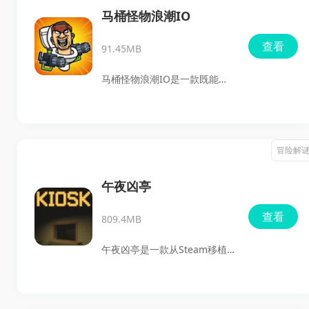
刷的类型，而是从场景氛围到
马桶怪物浪潮IO
怪物设计都透着一股阴冷感，
查看
91.45MB
玩起来很容易把人带进去。枪
械、怪物、任务挑战这些核心
马桶怪物浪潮IO是一款既能打
内容都很扎实，整体体验偏刺
又能琢磨策略的生存动作游
激，也很适合喜欢硬核一点射
戏。上手之后最直观的感受就
击玩法的玩家。
是节奏快、压力足，战斗里要
冒险解
一直盯着状态，稍微分神就容
易吃亏；但另一方面，它又不
午夜凶亭
是纯拼操作，资源获取、建造
查看
809.4MB
和团队配合这些内容也很重
要，玩起来不会只剩下无脑刷
午夜凶亭是一款从Steam移植
怪，整体体验还是挺有层次
到手机端的沉浸式恐怖解谜模
的。
拟经营游戏。你将在深夜便利