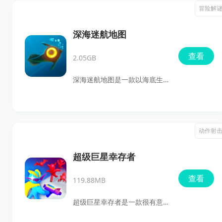
店里独自值班，既要为那些行
冒险解
踪神秘的特殊顾客制作食物、
调配饮品，也要在诡异氛围中
深海迷航地图
留意线索，慢慢拼出前任厨师
查看
2.05GB
失踪背后的真相。游戏把烹饪
经营和悬疑恐怖结合得很紧
深海迷航地图是一款以海底生
密，顾客订单看似普通，但每
存冒险为核心的游戏，玩家将
一步都可能关系到生存和剧情
扮演坠落在未知星球海洋中的
推进。
幸存者，在深海中不断搜集资
动作射
源、获取食物和淡水，逐步提
升生存能力。除了探索海域，
超级巨星幸存者
你还可以在海底建造建筑，种
查看
119.88MB
田、养鱼、制作武器，打造属
于自己的生存基地。
超级巨星幸存者是一款很有意
思的热血生存射击游戏。它不