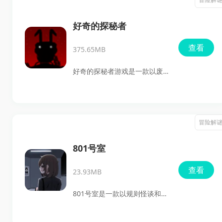
喜欢休闲小游戏、又想找点挑
氛围。游戏中，玩家将扮演女
战感的玩家下载。
主角深入寂静岭展开探索，在
好奇的探秘者
正常世界与里世界之间不断穿
查看
375.65MB
梭，逐步揭开与身世相关的秘
密。游戏内还准备了多个结
好奇的探秘者游戏是一款以废
局、服装等可解锁内容，喜欢
弃玩具工厂和游乐园为背景的
恐怖解谜类作品的玩家不要错
第一人称生存恐怖游戏。你将
过。
以第一人称视角进入这个充满
冒险解
压迫感的世界，在巨型机械玩
偶的追捕下寻找生机，体验紧
801号室
张、惊悚又极具代入感的生存
查看
23.93MB
过程。
801号室是一款以规则怪谈和异
常检测为核心的安卓手游，玩