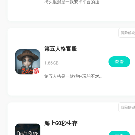
街头混混是一款安卓平台的挂
空灵悠远的原创音乐，让整个
机放置养成RPG，玩家扮演混
体验更像是在翻阅一幅会动的
混头目一路招募小弟、推进关
艺术长卷，既沉静又耐人回
卡、经营组织和区域，靠战
冒险解
味。
斗、任务、宝箱和势力战争不
断积累资源。游戏主打单手触
第五人格官服
摸操作、自动战斗和放置养
查看
1.86GB
成，适合喜欢轻松刷关、收集
角色、研究阵容搭配的玩家。
第五人格是一款很好玩的不对
称生存冒险竞技游戏。核心就
是求生者破译密码机并逃离庄
园，监管者则负责追击并淘汰
冒险解
对手。游戏延续了维多利亚时
代的暗黑布偶画风，配合哥特
海上60秒生存
式悬疑氛围和紧张的追逃节