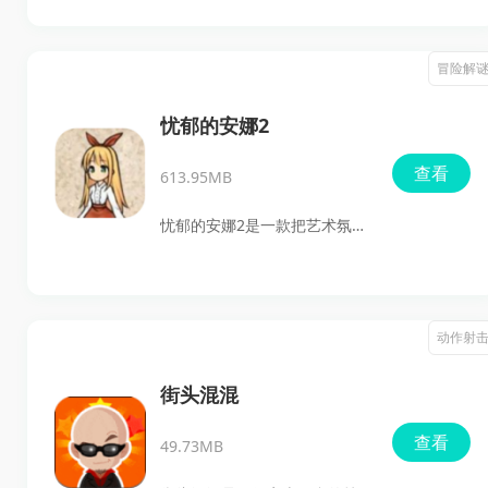
是那种只靠无脑输出就能过关
的类型，武器怎么搭、资源怎
冒险解
么花、遇到不同怪物怎么换打
法，都会直接影响你能不能顺
忧郁的安娜2
利往后推进。刺激的玩法直击
查看
613.95MB
爽感，喜欢的小伙伴快来点击
下载吧。
忧郁的安娜2是一款把艺术氛围
和解谜冒险结合得很巧妙的作
品，延续了前作那种略带忧伤
的气质，也把叙事和场景表现
动作射
做得更完整。玩家将继续跟随
安娜走进一座神秘感十足的美
街头混混
术馆，在一个个展厅与画作之
查看
49.73MB
间寻找线索、推进故事。游戏
采用细腻的2D手绘风格，配合