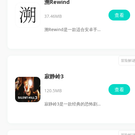
步把角色养成强力高手。适合
溯Rewind
喜欢武侠题材、文字冒险和策
查看
37.46MB
略搭配的玩家，尤其适合想慢
慢探索地牢、体验不同流派成
溯Rewind是一款适合安卓手机
长路线的人。
游戏下载的极简风街机休闲游
戏，主打时间回溯和躲避生存
玩法。你要操控黑色水滴在弹
冒险解
幕般涌来的敌人中尽量活得更
久，靠左侧摇杆移动、右侧按
寂静岭3
钮回到2秒前的位置，再借助敌
查看
120.5MB
人之间的相撞来化解威胁。游
戏画风干净清爽，配色柔和，
寂静岭3是一款经典的恐怖剧情
音效也很有特色，操作上手不
解谜游戏，本次带来的版本移
难，但想玩得久、玩得稳还是
植自PC端原版，玩家现在可以
很考验反应和路线规划，适合
在手机上体验这款作品的独特
冒险解