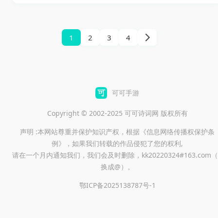
家要扮演下班回家的美少女八
坂ひより，在公寓八楼走廊里
一边观察异常、一边做出判
1
2
3
4
断，找出问题后立刻返回房
间，没异常时再前往电梯继续
前进。游戏把心理恐怖、像素
风画面和解谜探索结合在一
可可手游
起，节奏紧张，随机异常也很
Copyright © 2002-2025 可可诗词网 版权所有
多，很适合喜欢悬疑氛围、观
声明 :本网站尊重并保护知识产权，根据《信息网络传播权保护条
察细节和反复挑战的玩家，快
例》，如果我们转载的作品侵犯了您的权利,
来下载体验吧。
请在一个月内通知我们，我们会及时删除，kk20220324#163.com（
换成@）。
鄂ICP备2025138787号-1