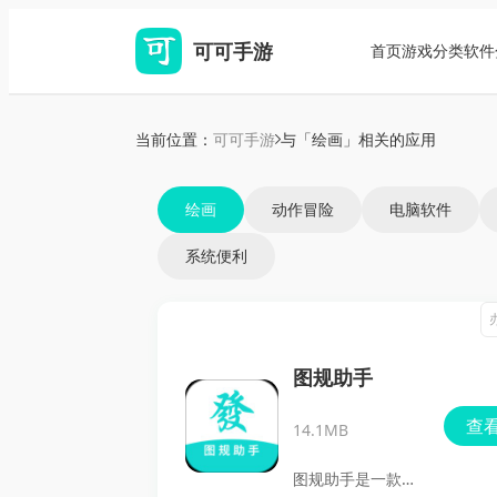
可可手游
首页
游戏分类
软件
当前位置：
可可手游
与「绘画」相关的应用
绘画
动作冒险
电脑软件
系统便利
图规助手
查
14.1MB
图规助手是一款很