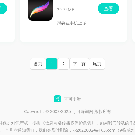
享受艺术创作的乐
服务。通过网页端
画
看
查看
趣！
29.75MB
即可轻松使用，无
需复杂的本地部
想要在手机上尽情
署。平台支持文生
发挥你的绘画才
图、图生图、
能？那么
ControlNet等多种
procreate这款专
功能，适合设计
业绘画软件app绝
首页
1
2
下一页
尾页
师、插画师、游戏
对是你的不二之
开发者等用户。
选！它不仅功能强
LiblibAI拥有庞大
大，操作也十分简
的原创模型库及多
单，完全适合各类
可可手游
样化的创作工具，
用户使用。内置了
用户可以在模型广
Copyright © 2002-2025 可可诗词网 版权所有
众多仿真笔刷，让
场中选择各类主题
创作变得轻松简
重并保护知识产权，根据《信息网络传播权保护条例》，如果我们转载的作
和风格的模型，快
一个月内通知我们，我们会及时删除，kk20220324#163.com（#换成
单。你可以随心选