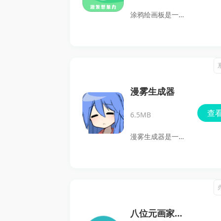
用，把喜欢的内容
涂鸦绘画板是一款
画到素描本上。软
极易上手的手机绘
件提供图片导入、
画应用，专为各个
拍照编辑、素材搜
年龄段的用户设
索、滤镜选择、位
计。它不仅提供丰
置调整、方向旋转
富的工具，比如多
漫雾生成器
和宫格分割等功
样的画笔、灵活的
查
能，适合想借助工
6.5MB
颜色选择器，还有
具完成临摹、练习
实用的橡皮擦功
漫雾生成器是一款
绘画的用户下载使
能，让用户在创作
专注于动漫风格的
用，软件安装后即
时能尽情释放艺术
AI图像生成工具，
可按自己的需求进
灵感。无论是想记
无论是移动端还是
行操作。
录灵感，还是想分
网页端用户都可轻
享作品，这款应用
松体验。它运用前
八位元画家最