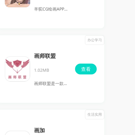
手指绘画的宝宝使
个性化拼豆像素画
羊驼CG绘画APP是
用。
的制作变得更加简
一款专为绘画爱好
单便捷。此外颂拼
者设计的在线学习
豆还提供了丰富的
软件，尤其适合对
办公学习
图纸资源，用户可
CG原画感兴趣的
以在平台内轻松浏
朋友。无论是基础
画师联盟
览和获取各种感兴
入门还是进阶课
查看
趣的图纸，帮助找
1.02MB
程，都能根据个人
到理想的创作素
情况灵活安排，帮
画师联盟是一款专
材。对于喜爱自由
助即使是小白的用
注于简笔画创作和
创作的用户，应用
户也能轻松入门，
自由绘图的应用，
也支持自定义色
让每个热爱二次元
界面简洁而又充满
生活实用
号，尽情发挥创作
文化的人都能绘制
友好感，操作也十
才能。赶紧下载颂
出自己想要的内
分流畅。无论你是
画加
拼豆，开启你的创