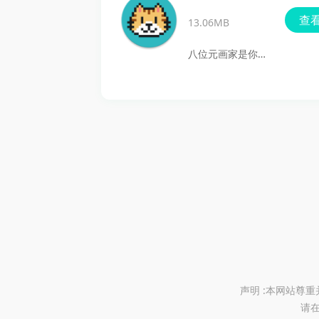
都能轻松满足你的
沿的生成式AI技
新版
查
需求，绘画过程充
13.06MB
术，可以把用户输
满趣味，简直是绘
入的文本描述迅速
八位元画家是你画
画爱好者的必备良
转化为充满日系二
笔下的新朋友。这
品。
次元风格的插画、
款让人上瘾的像素
角色立绘或场景
绘画工具，被赞誉
图。内置丰富的风
为8bitPainter，
格模板和模型参数
专为热爱像素艺术
调节功能，还支持
的你量身定做。在
图片的高清修复与
这里你可以根据自
局部重绘，旨在降
己的喜好随意创
低动漫艺术创作的
作，选择多种像素
门槛。从同人创作
尺寸、96种色彩以
到角色设计，这个
及24种自定义调色
声明 :本网站尊
工具都是二次元爱
请在
板，提供你无尽的