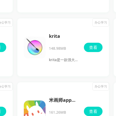
向拼豆图案制作的
手机软件，主要用
来导入图片、生成
办公学习
办公学习
图纸、识别色号并
进行智能编辑。它
krita
适合想把照片、像
看
查看
148.98MB
素画转换成拼豆图
案的用户，也适合
krita是一款强大的
需要在手机上快速
数字绘画软件，适
查看、调整和导出
合用于插画、漫画
图纸的人使用。喜
及概念设计。它拥
办公学习
办公学习
欢就来下载试试
有丰富的功能，包
吧。
括多种笔刷、图层
米画师app免
管理、色彩调整和
费版
看
查看
161.26MB
动画制作支持，能