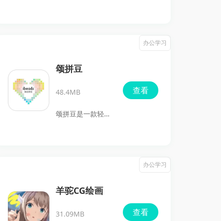
合孩子在手机或安
卓平板上使用的免
费画画应用，里面
办公学习
准备了多种画笔、
涂色素材和趣味绘
颂拼豆
画玩法，方便孩子
查看
48.4MB
边玩边画，自由发
挥想象力。软件内
颂拼豆是一款轻松
容更偏向启发式涂
将图片转化为拼豆
鸦和基础绘画体
像素画的实用工
验，适合想让孩子
具。用户只需上传
办公学习
接触画画、练习涂
喜欢的图片，即可
色、尝试不同笔触
快速生成独特的拼
羊驼CG绘画
的家长选择，也适
豆像素画，满足手
查看
合喜欢简单创作和
31.09MB
工创作的需求，让