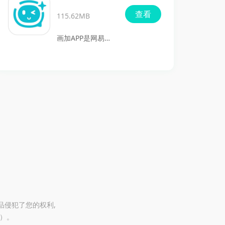
容。
零基础的新手，还
作之旅吧！
查看
115.62MB
是热衷于绘画的艺
术爱好者，都可以
画加APP是网易推
通过丰富的笔刷、
出的一款二次元同
颜色调色盘和灵活
人美术软件，专为
的图层管理功能，
艺术需求者与画师
随心所欲地表达自
搭建高效、安全的
己的创意。这不仅
合作桥梁。用户可
仅是一个绘图工
以欣赏到各种优秀
具，更是一个释放
作品，还能轻松找
你创意的平台。
到心仪的画师进行
个性化定制，同
时，在线沟通让创
意和想法能够直接
品侵犯了您的权利,
@）。
传达。快来下载画