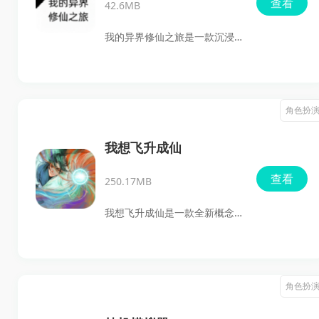
查看
42.6MB
我的异界修仙之旅是一款沉浸
式的文字放置类修仙游戏，结
合了经营模拟和挂机元素，玩
家可以在轻松愉快的氛围中，
角色扮
体验中国传统修仙文化的深邃
与魅力，感受从凡人到仙侠的
我想飞升成仙
华丽转变。
查看
250.17MB
我想飞升成仙是一款全新概念
的放置类修仙角色扮演游戏，
让你在沉浸的手绘水墨画风格
中，体验修仙的无穷魅力。没
角色扮
错，这款游戏不仅仅是点击放