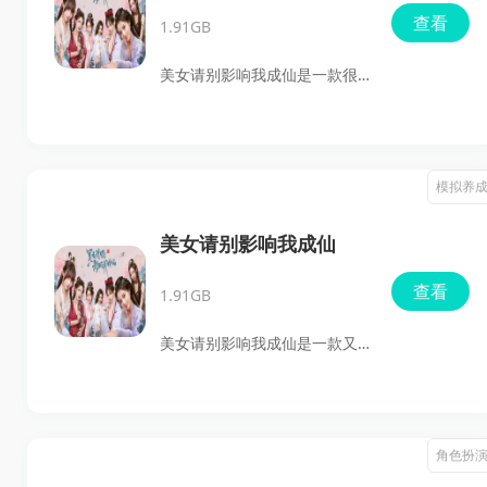
2026最新版
查看
1.91GB
美女请别影响我成仙是一款很
好玩的第一人称修仙游戏。游
戏代入感挺强，既有修仙味
儿，也有那种让人忍不住一直
模拟养
点下去的情感拉扯，玩法冒险
也是很好玩的，适合喜欢电影
美女请别影响我成仙
式互动影游的玩家试试。喜欢
查看
1.91GB
的话就快来点击下载体验吧。
美女请别影响我成仙是一款又
想认真修仙、又总被美女剧情
打断的真人互动游戏。游戏有
第一人称视角、真人实拍、宗
角色扮
门日常和多分支选择都摆在这