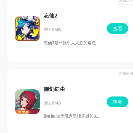
以华丽的技能特效和激烈的对
战玩法为亮点，让玩家领略到
忘仙2
与众不同的修仙之旅。玩家可
查看
852.0MB
以享受割草般的放置玩法，轻
松升级，同时通过合理的技能
忘仙2是一款引人入胜的角色修
组合来挑战一个个强大的
仙游戏。在这里玩家将化身为
boss。游戏不仅有着丰富的剧
修仙者，通过完成任务、打
情任务和多样的武器装备选
怪、提升技能来不断增强自己
角色扮
择，更可以通过击杀敌人获取
的实力。游戏拥有丰富的剧情
丰富的经验、妖丹和道具，从
设定，玩家可以与NPC（非玩
御剑红尘
而进一步提升自己的实力。随
家角色）互动，接取任务，揭
查看
着时间的推移，你的角色等级
262.6MB
开游戏中的种种谜题与秘密。
将不断提升，技能也会随之增
除了精彩的主线任务，忘仙2小
御剑红尘为玩家呈现震撼的3D
加，带来更快的攻击速度与更
米版还提供了大量的副本、活
武侠体验。在传统动作元素的
多的挑战。合理的技能搭配以
动和PVP（玩家对战）玩法，玩