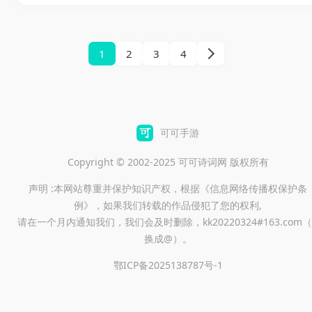
基础上，游戏真实再现了激烈
及灵活的走位，是通关的关
家能够组队挑战强敌，争夺稀
的打斗场景。快来加入吧，一
键。如果你对这款游戏感兴
有装备及资源。同时，游戏也
场极致的指尖动作盛宴即将展
1
2
3
4
趣，那么赶快下载体验吧！
鼓励玩家间的交流互动，不论
开！
是结交朋友还是组建公会都非
常方便。而且游戏中提供了多
种职业供玩家选择，每个职业
可可手游
都有独特的技能和特点，玩家
Copyright © 2002-2025 可可诗词网 版权所有
可以根据自己的喜好和战斗风
格挑选适合的角色。总的来
声明 :本网站尊重并保护知识产权，根据《信息网络传播权保护条
例》，如果我们转载的作品侵犯了您的权利,
说，忘仙2小米版不仅内容丰
请在一个月内通知我们，我们会及时删除，kk20220324#163.com（
富，玩法多样，还能让玩家畅
换成@）。
游于奇幻的仙侠世界之中，尽
鄂ICP备2025138787号-1
享冒险乐趣！