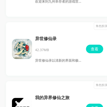
欢迎来到九州幸存者的游戏世
这一款精彩纷呈的手游吧！
界！这款备受瞩目的国产国风
修仙游戏，以其独特的“割草”玩
法闪亮登场，带给玩家一场无
角色扮
尽的挑战与乐趣。如果你喜爱
激情四溢的冒险，那你绝对不
异世修仙录
想错过这款游戏，快来和我们
查看
42.37MB
一起探索神秘的九州吧！
异世修仙录以清新的界面和极
致的文字修仙玩法，为玩家提
供沉浸式的修仙体验。丰富的
职业选择，每个职业都有独特
角色扮
的故事等待探索！
我的异界修仙之旅