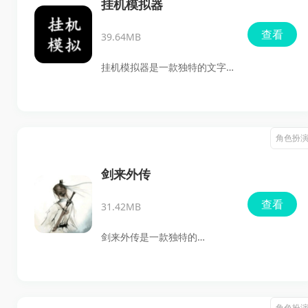
置，更多的是通过极具韵味的
挂机模拟器
文字与水墨作品，让你在探索
查看
39.64MB
与挑战中逐步承担起修仙之路
的重任。你将从一介凡人出
挂机模拟器是一款独特的文字
发，经历艰难困苦，逐渐走上
修仙模拟游戏，玩家将化身为
飞升成仙的旅途。主线剧情与
修仙者，展开一系列修炼与探
任务中的各种难题都在考验着
索的旅程。你将在游戏中不断
角色扮
你的策略与决策能力，而最关
挑战自己，解决一路上的难
键的，还是要对修炼方式给予
题，逐步提升修为，力争成为
剑来外传
足够的关注和选择。各式副本
最强的修仙者。此外游戏中还
查看
会陆续解锁，前期就有一部分
31.42MB
有多种丰富的玩法，等待着你
等你挑战，不用担心战力无法
去体验。感兴趣的小伙伴们，
剑来外传是一款独特的
验证，因为副本中的怪物威力
千万别错过，快来KK下载体验
roguelike修仙游戏，它的设计
相当可观，让人不得不认真对
吧！
基于热门的剑来系列，给人一
待。
种更为休闲的游戏体验。游戏
角色扮