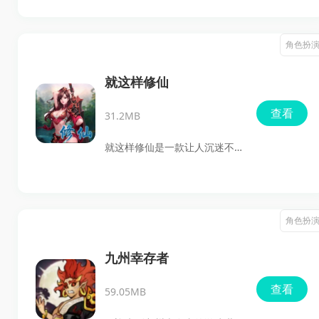
验修仙成长感，但又不想被日
抽卡系统体验到不同的游戏玩
常任务绑死的玩家。你只要愿
法。游戏中玩家不仅可以自定
角色扮
意花点心思研究卡组，后面境
义角色属性，还能通过多样的
界、秘境、资源这些内容会越
关卡提升自己的修仙等级。感
就这样修仙
玩越有味道。
兴趣的朋友可以立即下载试
查看
31.2MB
玩，感受这款游戏带来的乐
趣！
就这样修仙是一款让人沉迷不
已的修仙类手游，依托深厚的
东方玄幻修真故事背景，玩家
仿佛身临其境地体验到了一次
角色扮
次冒险历程。丰富的剧情和多
样的玩法让每一个参与者都像
九州幸存者
是在翻阅一部生动的小说，而
查看
59.05MB
你，就是这故事中的主角！如
果你渴望修仙之旅，快来体验