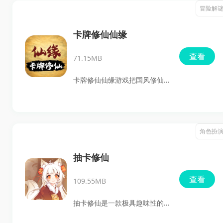
整个画面像一卷缓缓铺开的山
冒险解
水长卷，仙气、静气、灵气都
有。你在这里不只是单纯刷图
卡牌修仙仙缘
打怪，更像是真的以一名修行
查看
71.15MB
者的身份踏进仙侠天地，去历
练、闯遗迹、寻机缘、收仙
卡牌修仙仙缘游戏把国风修仙
法、攒灵材。更舒服的是，它
的味道、放置挂机的轻松感，
还把放置挂机做进了成长体系
还有卡牌搭配的策略性揉到了
里，忙的时候照样能修炼，闲
一起，玩起来很顺。你不用盯
角色扮
下来再回来收成果，这种体验
着屏幕熬时间，也不用被一堆
对喜欢养成和修仙题材的玩家
繁琐操作压得喘不过气，只要
抽卡修仙
来说，确实很对胃口。
把灵卡、功法、法宝、丹药这
查看
109.55MB
些核心内容搭配好，角色就能
自己往上修，离线也照样涨收
抽卡修仙是一款极具趣味性的
益。说白了，它适合那种想体
修仙模拟游戏，玩家可以通过