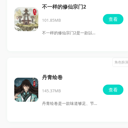
儿，玩起来很像在看一部能自
不一样的修仙宗门2
己做决定的修仙短剧，关键是
查看
101.85MB
很多桥段还挺会整活，代入感
确实不差。
不一样的修仙宗门2是一款以宗
门经营为核心的修仙题材文字
游戏，玩家将扮演宗门掌门，
招募弟子、制定修炼体系、建
角色扮
设宗门、抵御外敌，并通过秘
境探索和各类事件推动宗门发
丹青绘卷
展。
查看
145.37MB
丹青绘卷是一款味道够足、节
奏又不逼人的修仙手游，它走
的是很纯正的水墨国风路线，