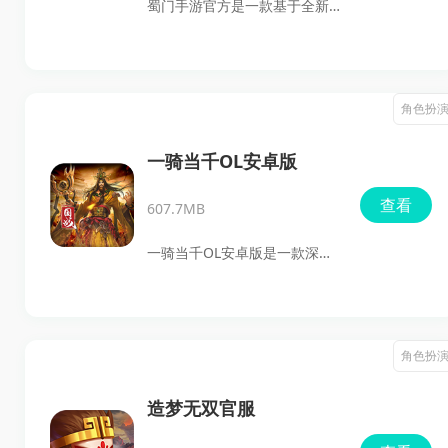
蜀门手游官方是一款基于全新
游戏的自由度和细致的系统设
3D引擎技术打造的手机仙侠角
定使得每一次冒险都充满了不
色扮演游戏。游戏凭借其清晰
可预测的惊喜。
唯美的画面和炫酷的游戏特
角色扮
效，为玩家带来了极致的视觉
享受。玩家可以选择青丘、墨
一骑当千OL安卓版
韵、峨眉等多种职业，学习强
查看
607.7MB
力技能并搭配极品装备，展开
激烈的战斗。丰富的副本地
一骑当千OL安卓版是一款深度
图、社交玩法和PK系统，让玩
融合三国历史与策略玩法的手
家能够享受一场场震撼的冒
游，专为喜欢策略游戏和三国
险。
文化的玩家设计。在这个游戏
角色扮
中，玩家不仅可以体验真实的
三国战场，还可以通过运筹帷
造梦无双官服
幄的策略，来改变战局走向。