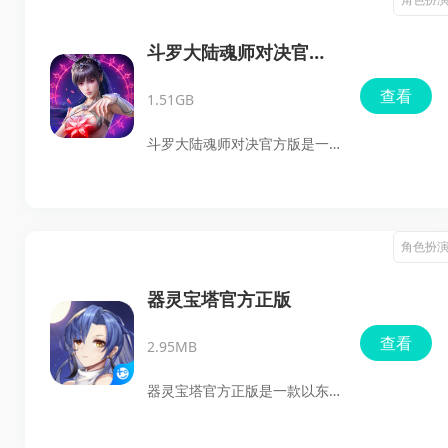
中找到自己的乐趣。
的虚拟世界。游戏采用先进的
3D引擎技术，将精美的像素画
斗罗大陆魂师对决官方
风和生动的环境融为一体，不
版
查看
1.51GB
仅让玩家可以创造各种建筑和
环境，还能与朋友们一同探索
斗罗大陆魂师对决官方版是一
多维世界，体验团队作战的刺
款回合制角色卡牌游戏，带你
激。无论是建立自己的家园还
进入一个全新的魂师冒险世
是挑战强大的BOSS，奶块360
界。周年庆典中的各种活动和
角色扮
都为玩家提供了丰富的游戏玩
奖励，让玩家们有机会获得全
法和乐趣。
SSR角色。游戏内设有暗器传承
器灵宝塔官方正版
玩法，唐三等经典角色再度降
查看
2.95MB
临，开启新的冒险旅程。除了
精彩的主线剧情，游戏中还隐
器灵宝塔官方正版是一款以东
藏着丰富的彩蛋和福利等待玩
方仙侠题材为背景的手机角色
家探索。