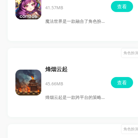
查看
41.57MB
魔法世界是一款融合了角色扮
演、策略、冒险等多元素的手
机游戏，带领玩家进入一个充
满魔法与幻想的奇幻世界。这
角色扮
里有Q版的可爱角色造型，丰富
的职业选择，以及多样的玩
烽烟云起
法。玩家们将在这片广阔的魔
查看
45.66MB
法大陆上探索未知，寻找战斗
伙伴，体验到激动人心的冒险
烽烟云起是一款跨平台的策略
生活。无论你是喜欢猎杀怪物
游戏，支持横竖屏切换。玩家
提升战斗力，还是热衷于PVP对
将扮演一位拥有众多谋士辅佐
决，这款游戏都能满足你的需
的城市之主，玩家需运用智慧
角色扮
求。
和策略，指挥军队进行战斗，