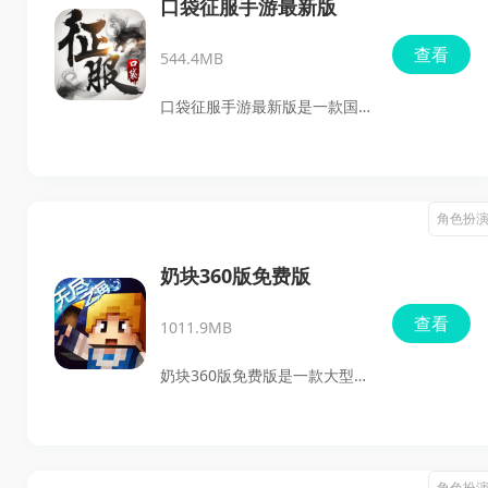
士、法师、道士让老玩家重温
口袋征服手游最新版
当年的热血岁月。高攻速、刀
查看
544.4MB
刀暴击、万人同服等特点，无
不彰显着这款游戏的经典还原
口袋征服手游最新版是一款国
度。无论是新手还是老玩家，
产经典玄幻武侠游戏《征服》
都可以在《虎符传奇》中找到
的手机版本移植作品。游戏在
属于自己的乐趣。
还原端游经典玩法的同时，加
角色扮
入了丰富的装备系统和多元化
的战斗机制。玩家将在广阔的
奶块360版免费版
游戏世界中展开冒险，挑战各
查看
1011.9MB
类任务，探索失落的宝藏，拯
救被困的村民，并与邪恶势力
奶块360版免费版是一款大型沙
展开对抗。无论是爱好PVP竞技
盒RPG社交游戏，以经典的像
的高手，还是喜欢沉浸式探索
素风格为核心，为玩家带来了
的玩家，都能在《口袋征服》
一个可自由探索、创造和冒险
角色扮