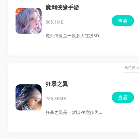
击败敌人，扩张领土。游戏中
魔剑侠缘手游
提供了多种谋士角色供玩家选
查看
805.1MB
择，每个谋士都有独特的技能
和属性，助力玩家征战四方。
魔剑侠缘是一款多人在线3D角
支持横竖屏切换，让玩家在不
色扮演手游，运用了最新的物
同设备上都能享受游戏的乐
理引擎，为玩家呈现一个壮丽
趣。
的修仙世界。游戏中，不仅有
角色扮
酷炫的特效和丰富的职业选
择，还提供了自由交易的经济
狂暴之翼
体系，玩家们可以体验多元化
查看
786.86MB
的玩法。游戏内设有多种PVE、
PVP玩法，同时装备、坐骑、宠
狂暴之翼是一款以PK竞技为核
物等元素也丰富多彩，结婚系
心的3D炫战ARPG手游，带来
统和帮派玩法更是让你的修仙
超炫战的王者体验。夏日狂
之路不再孤单。无论是独自闯