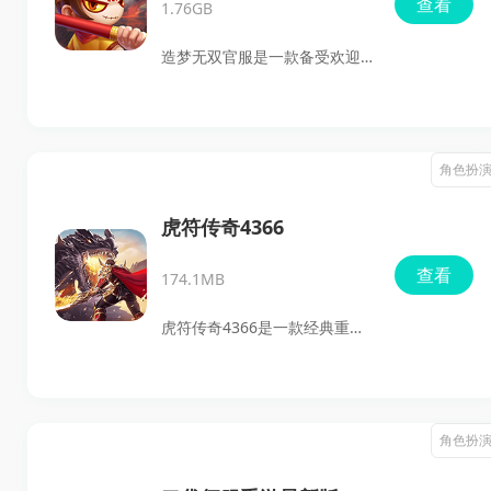
查看
1.76GB
游戏中有丰富的历史名将可供
玩家选择，并引入了独特的兵
造梦无双官服是一款备受欢迎
法谋略系统，为玩家带来了独
的动作冒险类角色扮演手游，
特的策略对战体验。精美的画
改编自经典网游《造梦西
面、流畅的战斗体验以及丰富
游》。游戏保留了原作的经典
角色扮
的策略元素，都让一骑当千OL
玩法与设定，为玩家们提供了
成为了策略类游戏中的佳作。
一个充满挑战的西游世界。玩
虎符传奇4366
家可以选择西游小队中的任意
查看
174.1MB
角色，体验丰富的连招组合和
装备搭配，攻上天庭，挑战各
虎符传奇4366是一款经典重制
种强敌。游戏支持海量技能组
的传奇类游戏，成功地将传奇
合和精美外观的自由搭配，带
玩法进行了高清化处理，在手
来极致的横版动作闯关体验。
机端再现了媲美端游的体验。
角色扮
快来体验这款充满冒险与挑战
游戏中的三大职业体系——战
的手游吧！