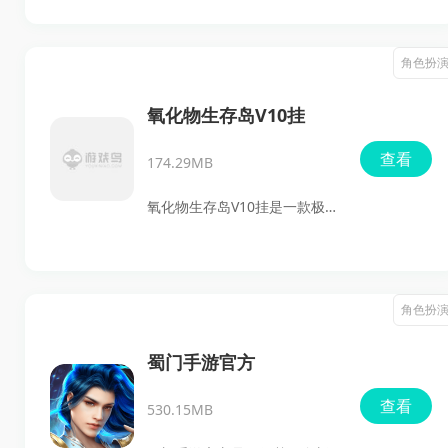
战国时期的历史风貌。
用次世代画面技术，为玩家们
构建了一个古老且神秘的奇幻
角色扮
世界。游戏以其丰富的玩法和
独特的系统，吸引了大量玩家
氧化物生存岛V10挂
的关注。无论是新手还是资深
查看
174.29MB
玩家，都能在这里找到乐趣。
游戏内不仅支持自由交易和转
氧化物生存岛V10挂是一款极具
职系统，还融入了跨服对抗和
挑战性的冒险生存游戏。玩家
BOSS争夺等热门元素。快来体
将在这片孤岛上经历各种极端
验这款震撼的3DMMORPG游
环境，从寒冷的北极到炙热的
角色扮
戏吧！
沙漠，每一种环境都需要不同
的生存策略。游戏的目标是通
蜀门手游官方
过狩猎、采集和建造来不断提
查看
530.15MB
升自己的生存能力，同时面对
众多凶猛的野兽和其他危险。