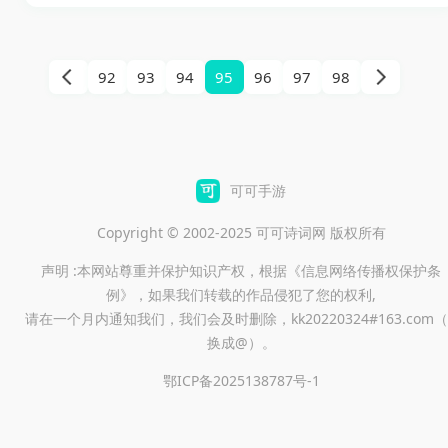
扮演游戏。游戏为玩家打造了
一个开放自由、异彩纷呈的仙
侠世界，让玩家能够选择自己
92
93
94
95
96
97
98
喜欢的角色，自由穿搭各种装
备，组合独特的仙术。通过丰
富的挂机系统、宠物系统和世
界BOSS玩法，游戏不仅提供了
可可手游
充满挑战的冒险体验，也让玩
Copyright © 2002-2025 可可诗词网 版权所有
家在修仙之旅中感受到轻松与
声明 :本网站尊重并保护知识产权，根据《信息网络传播权保护条
乐趣。游戏还提供了详尽的新
例》，如果我们转载的作品侵犯了您的权利,
手指引和战力提升策略，让每
请在一个月内通知我们，我们会及时删除，kk20220324#163.com（
一位玩家都能找到属于自己的
换成@）。
玩法，享受修仙之旅的每一个
鄂ICP备2025138787号-1
瞬间。