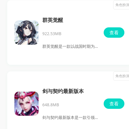
欢，主题时装闪耀登场，开启
角色扮
荡还是与好友共度，这款游戏
全新跨服争霸赛，带来华丽炫
都能带来无限乐趣。
战新体验！画面精致，玩法多
群英觉醒
样，造型百变，流光酷炫，这
查看
922.53MB
个夏天狂暴之翼给你满满的激
情！野外战场跨服战，战个痛
群英觉醒是一款以战国时期为
快。新宠新怒翼，圣物惊现。
背景的角色扮演游戏。在游戏
冒险远征，休闲挖矿，公会运
中，玩家将扮演一位身负血海
镖，刺激畅爽。更有海量福利
深仇的剑客，通过招募战国名
角色扮
陪你过夏，享受王者荣耀！
将、学习各国学派秘术、探索
隐秘之地收集战国瑰宝等方
剑与契约最新版本
式，最终成就一代乱世新星。
查看
648.8MB
游戏中有丰富的角色设定和多
样的任务挑战，让玩家在享受
剑与契约最新版本是一款引领
游戏乐趣的同时，也能体验到
潮流的3DMMORPG游戏，采