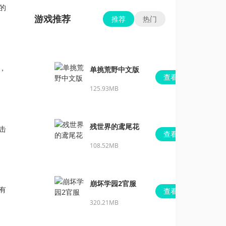
的
游戏推荐
推荐
热门
，
单挑荒野中文版
查看
125.93MB
残世界的鸢尾花
击
查看
108.52MB
崩坏学园2官服
有
查看
320.21MB