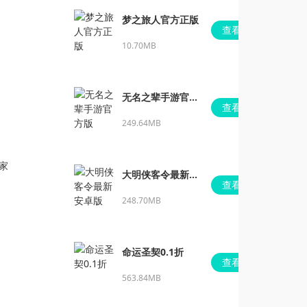
梦之旅人官方正版
查看
10.70MB
无名之辈手游官方
查看
版
249.64MB
家
大明侠客令最新安
查看
卓版
248.70MB
命运圣契0.1折
查看
563.84MB