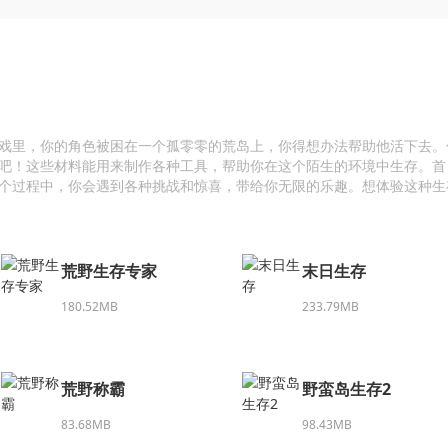
戏里，你的角色被困在一个孤零零的荒岛上，你得想办法帮助他活下去。
吧！这些材料能用来制作各种工具，帮助你在这个陌生的环境中生存。首
个过程中，你会遇到各种挑战和惊喜，带给你无限的乐趣。想体验这种生
荒野生存专家
末日生存
180.52MB
233.79MB
荒野称霸
野蛮岛生存2
83.68MB
98.43MB