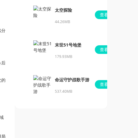
太空探险
查看
44.26MB
续分
末世51号地堡
查看
179.93MB
备后
命运守护战歌手游
次的
查看
537.40MB
域
用局