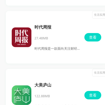
爱看深圳本地新闻、追热点资
讯，顺手还想把评论、问政、
生活实
动态发布这些功能一起用上。
它把特闻、深圳、财道、视
时代周报
听、乐活等内容都放在一起，
查看
27.48MB
日常刷新闻、看直播、找本地
信息都挺方便。
时代周报是一款面向关注财经
新闻、政经动态和产业资讯用
户的报刊类app，它主打政
经、财经、产经原创报道，覆
生活实
盖热点、金融财富、地产投
标、科技智能、上市公司等内
大美庐山
容，支持即时推送、电子报阅
查看
122.88MB
读、收藏订阅和一键分享，日
常想看财经资讯、关注市场变