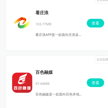
询于一体，方便西和本地用户
随时了解身边动态。软件不仅
看庄浪
能看新闻、看直播，还能查询
查看
103.77MB
天气、成绩、社保、医保等常
用信息，日常办事和获取本地
看庄浪APP是一款面向庄浪县本
资讯都比较方便。
地用户打造的新闻资讯软件，
主打本地新闻、政务信息、便
民服务和音视频内容。打开后
生活实
就能看到庄浪本地动态、时政
要闻、专题报道以及生活服务
百色融媒
入口，既能了解身边事，也能
查看
97.64MB
掌握国内外新闻。
百色融媒是一款面向百色本地
用户的新闻资讯和生活服务应