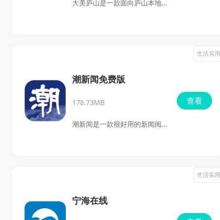
大美庐山是一款面向庐山本地
化、查阅往期报刊，都比较实
用户打造的融媒体手机客户
用，值得安装体验。
端，集合本地新闻、政策动
态、便民服务等内容，打开就
生活实
能了解身边的新鲜事。软件支
持按照兴趣推荐内容，阅读体
潮新闻免费版
验也做了个性化设置，适合关
查看
178.73MB
注庐山市资讯、想及时获取本
地信息的用户使用。
潮新闻是一款很好用的新闻阅
读手机软件。如果你平时就爱
刷新闻、看直播，或者想在手
机上顺手了解本地热点、政务
生活实
动态和生活服务可以来试试这
款app。它把新闻资讯、视频
宁海在线
直播、便民查询和互动投稿放