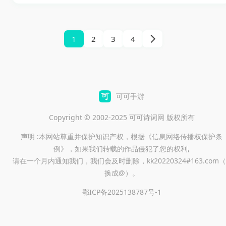
用，适合想要及时了解百色新
闻、政务动态、便民服务的人
下载体验。它的亮点在于内容
1
2
3
4
权威、更新及时，支持新闻阅
读、视频专区、电子读报、互
动评论、爆料投稿等功能，用
户装上后就能比较方便地查看
可可手游
本地大小事、参与互动和使用
Copyright © 2002-2025 可可诗词网 版权所有
生活服务。
声明 :本网站尊重并保护知识产权，根据《信息网络传播权保护条
例》，如果我们转载的作品侵犯了您的权利,
请在一个月内通知我们，我们会及时删除，kk20220324#163.com（
换成@）。
鄂ICP备2025138787号-1