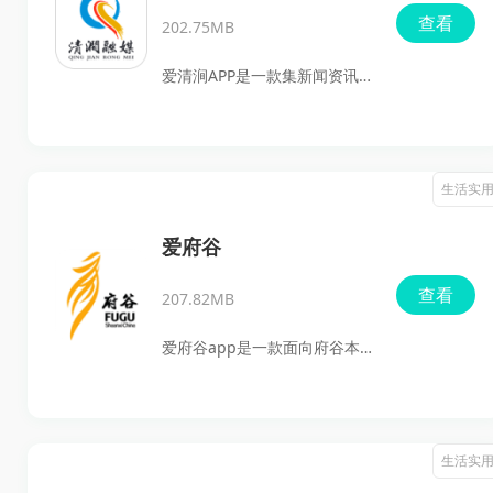
查看
202.75MB
爱清涧APP是一款集新闻资讯、
在线问政和便民服务于一体的
本地综合服务平台，主要面向
清涧本地市民使用。用户可以
生活实
在手机上随时查看本地新闻、
了解政务动态、参与互动提
爱府谷
问，还能直接体验多种生活服
查看
207.82MB
务，减少线下跑腿带来的麻
烦。平台内容覆盖经济、民
爱府谷app是一款面向府谷本
生、服务等多个方面，既适合
地用户打造的综合服务软件，
想第一时间掌握本地消息的用
集新闻资讯、便民服务、直播
户，也适合需要办理事务、关
视频、话题互动于一体。软件
生活实
注政策和查找便民信息的人群
会及时更新府谷本地时政、民