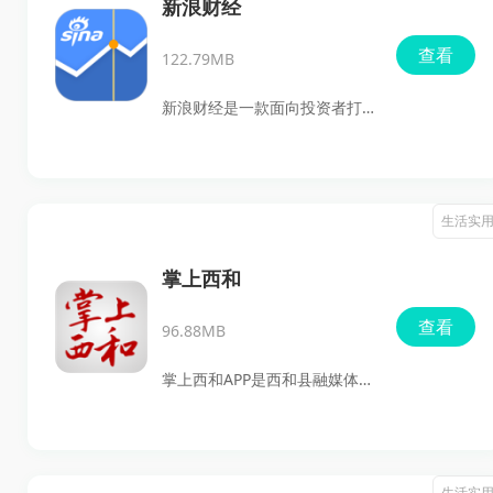
身边热点，或者遇到生活难题
新浪财经
想找人跟进，都可以在这里找
查看
122.79MB
到入口。对关注本地新闻、喜
欢参加同城活动、需要便民服
新浪财经是一款面向投资者打
务的用户来说，这款应用都比
造的财经资讯与行情工具，用
较实用。
户可以在手机上随时查看股
票、、期货、外汇等市场动
生活实
态，关注7X24小时财经新闻，
管理自选股，接收股价提醒，
掌上西和
还能使用开户交易、跟踪、股
查看
96.88MB
市直播等功能。无论是想及时
了解市场行情，还是需要更方
掌上西和APP是西和县融媒体中
便地进行投资管理，这款应用
心推出的一款本地综合服务软
都比较适合有看盘、选股、资
件，集新闻资讯、政务信息、
讯阅读需求的用户。
媒体直播、便民服务和生活查
生活实