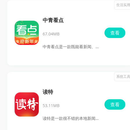
缴费、电视直播点播、便民查
生活实
播，日常关注本地资讯、公共
询和报料互动等功能于一体。
信息和热点内容的用户都能在
它适合关注本地动态、需要办
中青看点
这里找到比较顺手的阅读方
理日常事务、想要查信息办事
查看
式。
67.04MB
情更省心的用户使用，日常生
活、出行办事、了解城市资讯
中青看点是一款既能看新闻、
都能在这里找到对应入口，使
又能顺手领点收益的安卓阅读
用起来比较方便。
软件，中青看点这类应用会比
较对胃口。它主打热点资讯和
系统工
视频内容，首页更新也快，平
时刷一刷就能看到社会、娱
读特
乐、财经、体育这些常见栏
查看
53.11MB
目，操作上也比较直接，上手
没什么门槛。
读特是一款很不错的本地新闻
阅读手机软件。如果你平时就