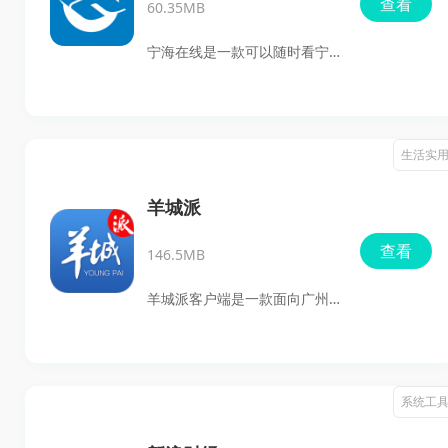
查看
60.35MB
在一起，打开后就能直接看当
天热点，也能顺手查天气、空
宁海在线是一款可以随时看宁
气质量、台风消息这些日常信
海本地新闻、找工作、看房
息，整体用起来比较省事。
子，顺手再逛逛论坛、看看同
城动态的手机软件。它把宁海
生活实
本地生活资讯、招聘求职、房
屋出租、热点话题这些内容都
羊城派
放到了一起，日常想了解宁海
查看
146.5MB
的各种消息，打开它基本就够
用了。
羊城派客户端是一款面向广州
本地用户的新闻资讯和生活服
务应用，主打实时新闻、本地
民生、活动信息和互动问答。
系统工
平时想看广州最新消息、了解