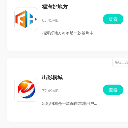
使用，日常了解清涧本地大小
生、文化、经济等内容，还支
福海好地方
事会更方便。
持按浏览习惯进行推荐，方便
查看
63.45MB
用户更快找到感兴趣的新闻。
除了看资讯，用户也能在这里
福海好地方app是一款聚焦本
了解府谷历史风土、人文旅游
地新闻传播与资讯服务的软
资源，并通过评论、转发、点
件，适合想要及时了解身边动
赞参与互动，比较适合关注本
态、查看权威发布内容、用不
系统工
地动态、经常使用手机了解府
同方式获取新闻的用户使用。
谷信息的人群。
软件把新闻资讯做了分类整
出彩桐城
理，支持图文浏览、视频观
查看
77.49MB
看、在线读报、看电视和听广
播等多种形式，方便用户按自
出彩桐城是一款面向本地用户
己的习惯获取信息；同时还提
打造的生活服务类手机软件，
供在线报料入口，便于把身边
集新闻资讯、政务办理、生活
发生的新闻事件进行提交和传