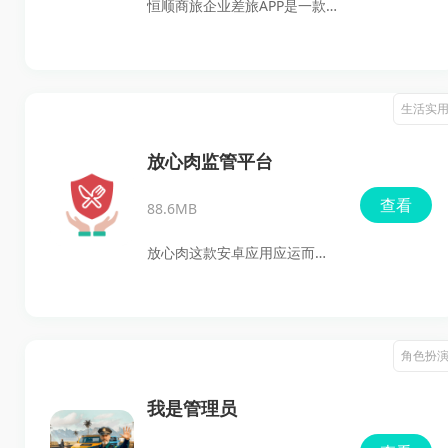
恒顺商旅企业差旅APP是一款专
为企业打造的差旅管理神器。
它为企业提供了一站式的差旅
管理服务，帮助企业更好地管
生活实
理出行需求，降低出行成本。
客户可以在这个平台上轻松完
放心肉监管平台
成订机票、订酒店等操作，享
查看
88.6MB
受方便快捷的服务体验。通过
线上线下的完美结合，恒顺商
放心肉这款安卓应用应运而
旅APP致力于提升用户的出行体
生，它利用先进的信息化手段
验。
和物联网技术，为消费者提供
了一个透明、安全的肉类购买
角色扮
平台。无论是家庭主妇还是餐
饮业主，都能通过这个平台轻
我是管理员
松选购到放心的猪肉产品，让