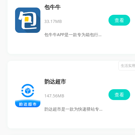
车主的用车体验。无论是想要
包牛牛
更便捷地掌握爱车状况，还是
查看
33.17MB
期望在车友社群中找到归属
感，菱行都能满足您的需求，
包牛牛APP是一款专为箱包行业
让每一次出行都更加安心、有
设计的货源管理与分销工具，
趣。
它不仅提供了丰富的一手货源
信息，还具备强大的市场分析
生活实
功能。用户可以通过这款软件
轻松掌握市场动态，快速响应
韵达超市
消费者需求。无论是新手还是
查看
147.56MB
经验丰富的商家，都能在包牛
牛中找到适合自己的服务和产
韵达超市是一款为快递驿站专
品，从而提升业务效率和盈利
门设计的管理平台软件，由韵
能力。
达快递独家开发。该软件支持