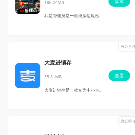
查看
188.24MB
每一餐都吃得安心、健康。现
在就让我们一起来了解一下这
我是管理员是一款模拟边境检
款备受期待的应用吧！
查员工作的休闲游戏。玩家将
扮演边境检查员的角色，负责
检查过往车辆和行人，确保边
办公学
境安全。游戏充满紧张和挑
战，需要玩家具备敏锐的观察
大麦进销存
力和判断力来应对各种紧急情
查看
55.81MB
况。逼真的模拟边境场景、互
动控制和生动的卡通风格为玩
大麦进销存是一款专为中小企
家提供了令人兴奋且具有教育
业量身打造的ERP系统，旨在通
意义的游戏体验。
过搭建企业数据中台，打通信
息化孤岛，为企业创造价值。
办公学
它不仅支持ERP、CRM、