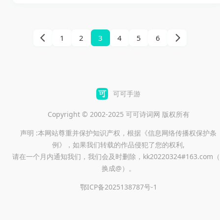
轻松追踪和管理各类目标和任
化的服务体验。
务。无论是追剧、阅读还是其
他日常活动，这款应用都能为
1
2
3
4
5
6
您提供便捷的记录方式。通过
简单的点击操作，您可以轻松
更新进度，让生活更加有序。
可可手游
Copyright © 2002-2025 可可诗词网 版权所有
声明 :本网站尊重并保护知识产权，根据《信息网络传播权保护条
例》，如果我们转载的作品侵犯了您的权利,
请在一个月内通知我们，我们会及时删除，kk20220324#163.com（
换成@）。
鄂ICP备2025138787号-1