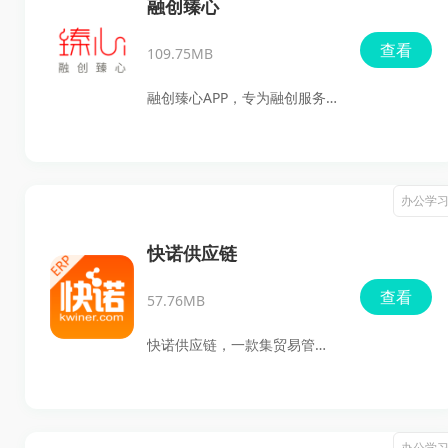
B2B、B2C等企业管理系统流程
融创臻心
运行，还能为企业提供实时数
查看
109.75MB
据参考，并对企业决策给出合
理化建议。无论是信息流、物
融创臻心APP，专为融创服务集
流、钱流还是人员考核、客户
团打造的一款移动化业务处理
群管理，大麦进销存都能实现
工具，旨在提升物业服务质量
全动态掌控和管理，让企业管
和业主满意度。它覆盖了全工
办公学
理更加简洁高效。
作场景，包括客户投诉、报
修、缴费等客户服务业务场景
快诺供应链
处理，辅助物业员工完成日常
查看
57.76MB
任务，保证业务诉求能够及时
得到跟进与处理。接下来，让
快诺供应链，一款集贸易管
我们一起来看看这款软件的特
理、生产跟踪、仓储管理于一
色功能吧！
体的全方位解决方案软件，旨
在帮助企业实现线上线下的无
办公学