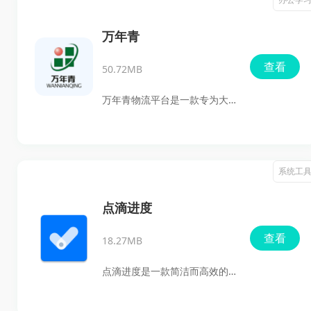
缝链接。无论是对于需要精细
化管理供应链流程的大型企
万年青
业，还是追求灵活性与效率的
查看
50.72MB
中小型企业而言，快诺供应链
都是不可或缺的得力助手。
万年青物流平台是一款专为大
中型货主打造的高效货运管理
系统，旨在帮助用户解决跨企
业、跨区域、跨行业物流信息
系统工
互联互通难题。通过信息化手
段提高物流协作效率，促进企
点滴进度
业规模化和集约化经营，降低
查看
18.27MB
货运车辆空使率，降低物流行
业成本。这款APP不仅提供了全
点滴进度是一款简洁而高效的
面的物流管理功能，还为用户
进度管理工具，旨在帮助用户
提供了便捷的操作界面和个性