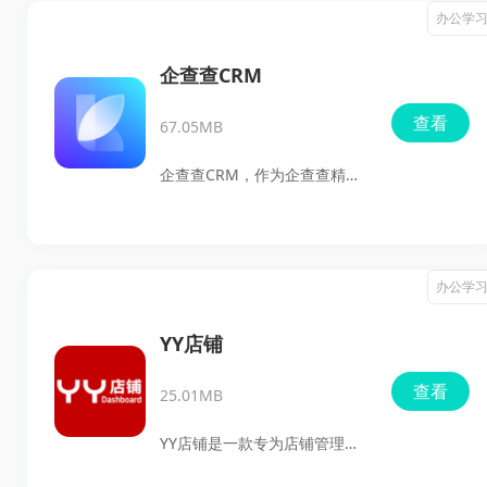
详细的物流信息查询和入库、
办公学
出库数据录入，提升包裹管理
的效率。除了基础的快递收发
企查查CRM
功能，还提供送货上门、网络
查看
67.05MB
投诉等服务，让快递运营更为
专业、便捷。韵达超市提供全
企查查CRM，作为企查查精心
面的订单信息查询，帮助用户
雕琢的智能销售管理平台，凭
轻松实现快递管理需求。软件
借其基于数据安全的灵活可扩
凭借便捷的功能和专业的服
展性，以及高度个性化的轻办
办公学
务，为客户带来更高效的快递
公CRM特性，正引领一场销售
管理体验，使得快递收发不再
管理的革新。它深度融合了企
YY店铺
是负担，而是便捷、高效的服
查查的海量精准数据，为中小
查看
务流程。
25.01MB
企业量身打造了从线索捕捉到
现金转化（L2C）的全链路解决
YY店铺是一款专为店铺管理员
方案，助力企业在竞争激烈的
设计的管理软件，它能够帮助