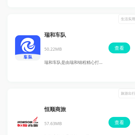
市场中脱颖而出。
店主更高效地经营和管理自己
的店铺。通过这款应用，你可
生活实
以直观地查看销售业绩和浏览
数据，智能分析商品及阶段性
瑞和车队
货源情况，还能利用可视化图
查看
50.22MB
形统计来掌握关键信息。不仅
如此，YY店铺还支持营业看
瑞和车队是由瑞和锦程精心打
板、业务报表、会员档案等多
造的一款专为个人车队长和企
种功能，让店铺运营变得更加
业车队设计的平台软件。它不
轻松便捷。
仅汇集了丰富的自营货源，确
旅游出
保货源长期稳定且结款迅速，
还提供了智能管车、订单管理
恒顺商旅
和结算账户管理等一系列强大
查看
57.63MB
功能，助力你的运输业务更上
一层楼！