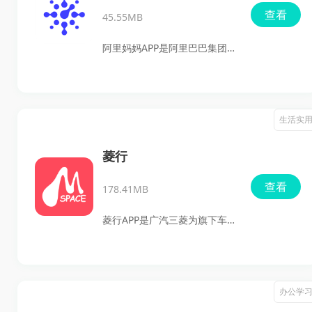
查看
45.55MB
阿里妈妈APP是阿里巴巴集团推
出的一款强大的移动营销工
具，专为淘宝和天猫店铺主设
计。这款应用不仅提供了一站
生活实
式的推广管理服务，还依托于
阿里巴巴的大数据能力，帮助
菱行
用户实时监控并优化自己的广
查看
178.41MB
告效果，从而提升店铺流量和
销售业绩。
菱行APP是广汽三菱为旗下车主
精心打造的智能互联平台，它
集车辆管理、实时监控、驾驶
数据分析与社区互动于一身，
办公学
旨在通过科技力量提升每一位