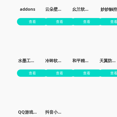
addons
云朵壁纸app官方
幺兰软件库
妙妙触
查看
查看
查看
查
水墨工具箱
冷眸软件库
和平精英准星大师免费版
天翼防骚扰增强版
查看
查看
查看
查
QQ游戏大厅官方版下载安装
抖音小游戏