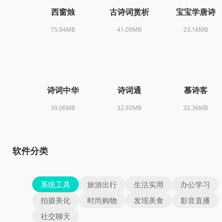
西窗烛
古诗词赏析
宝宝学唐诗
75.94MB
41.09MB
23.16MB
诗词中华
诗词通
慕诗客
39.06MB
32.92MB
32.36MB
软件分类
系统工具
旅游出行
生活实用
办公学习
拍摄美化
时尚购物
发现美食
影音直播
社交聊天