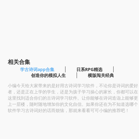
相关合集
学古诗词app合集
日系RPG精选
创造你的模拟人生
横版闯关经典
小编今天给大家带来的是好用古诗词学习软件，不论你是诗词的爱好
者，还是正在上学的学生，还是为孩子学习操心的家长，你都可以在
这里找到适合你们的古诗词学习软件。让你能够在诗词造诣上能够更
上一层楼，随时随地增加你的文化自信。如果你还在为不知道选哪个
软件学习古诗词好的话而烦恼，那就来看看可可小编的推荐吧！