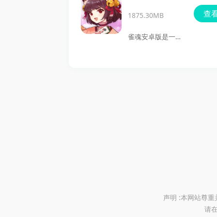
了多种角色设定和
大众麻将、武汉麻
同时，也能够体验
查
辅助工具，带来别
1875.30MB
将、杭州麻将等。
到全新的游戏感
具一格的娱乐方
玩家不仅可以体验
雀魂安卓版是一款
受。
式。此版本还有各
真人实时匹配的乐
备受玩家喜爱的多
种辅助工具，提供
趣，还能通过天梯
人在线麻将游戏，
更多趣味的游戏体
排位、休闲模式等
以其丰富的玩法和
验！
丰富玩法与全球玩
精美的画面吸引了
家一较高下。游戏
众多麻将爱好者。
界面简洁，特效炫
在这款游戏中，玩
酷，带来最刺激的
家可以随时随地与
麻将体验。如果你
全球的雀士们进行
想体验一款高度自
对战，享受麻将带
由的麻将游戏，
来的无穷乐趣。无
《欢乐麻将》绝对
论你是新手还是老
声明 :本网站尊
值得一试！
请在
手，这款游戏都能