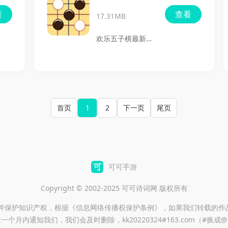
家还能通过搭配道
戏采用了经典的三
新版本
看
查看
具卡和计谋卡，巧
17.31MB
国题材，让玩家可
妙运用策略来赢得
以体验到紧张刺激
欢乐五子棋最新版
对决。无论是忠诚
的对抗，合理运用
本是一款专为手机
的守护者，还是心
策略与技能，来战
用户设计的休闲棋
怀叵测的内奸，都
胜对手。通过三星
类游戏，旨在为玩
需要玩家灵活运用
账号登录，玩家不
家提供便捷而有趣
首页
1
手中的卡牌，扭转
2
下一页
尾页
仅简化了注册流
的五子棋体验。在
战局，成为三国历
程，还能获得独特
这款游戏中，玩家
史中的一位传奇人
的福利礼包，助力
可以选择与智能AI
物。
开启精彩的游戏之
对弈，或与朋友进
可可手游
旅。无论是单人挑
行双人对战，随时
战还是多人对战，
Copyright © 2002-2025 可可诗词网 版权所有
随地享受竞技的乐
都能带来无与伦比
趣。游戏提供了多
重并保护知识产权，根据《信息网络传播权保护条例》，如果我们转载的作
的游戏乐趣。
一个月内通知我们，我们会及时删除，kk20220324#163.com（#换成
种棋盘尺寸，满足