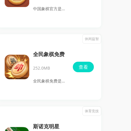
皇、够级、掼蛋、
水、火、土的相生
中国象棋官方是一
二七王、挖坑等，
相克机制，为玩家
款经典的棋牌类手
真的是应有尽有。
提供了一个极具智
游，忠实还原了传
别再犹豫了，感兴
慧考验的棋局世
统象棋的玩法。游
休闲益智
趣的小伙伴们快来
界。不论是对五行
戏不仅支持单机对
下载体验吧。
文化的兴趣，还是
战，还提供丰富的
全民象棋免费
对策略游戏的热
在线模式，适合不
查看
爱，这款游戏都能
252.0MB
同水平的玩家。新
满足你的期待！
手可以通过详细的
全民象棋免费是一
教程快速掌握象棋
款富有中国传统文
规则，而高手则可
化色彩的棋类游
以在高难度区挑战
戏，致力于为玩家
体育竞技
人工智能或与旗鼓
提供极致的对弈体
相当的对手对弈，
验。游戏界面设计
斯诺克明星