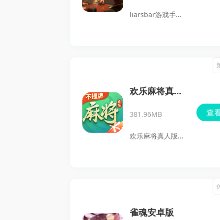
号，成为象棋界的
了公平、公正的游
liarsbar游戏手机
佼佼者！
戏环境和简单易懂
版是一款独特的多
的规则。在这款游
人联机游戏，结合
戏中，玩家将与其
了扑克对战和酒吧
他三位对手进行四
模拟元素，让玩家
人对局，轮流出
在虚拟酒吧的背景
欢乐麻将真人
牌，最后谁先出完
下进行烧脑对决。
版免费
查
手牌谁就获胜。除
381.96MB
玩家需要通过心理
了基础的玩法，游
战术在对手面前装
欢乐麻将真人版免
戏还注重策略性与
腔作势，并巧妙利
费是一款由腾讯推
技巧性，让每一局
用推理和运气揭穿
出的经典3D麻将
比赛都充满挑战。
他人的谎言。这款
游戏，集全国各地
精美的画面和流畅
游戏不仅支持多人
热门麻将玩法于一
的操作，使得玩家
在线体验，还提供
身，如血流成河、
雀魂安卓版
在享受传统游戏的