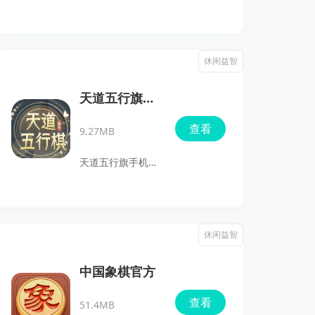
微乐团队倾心推出
的一款手机斗地主
游戏。你无需担心
休闲益智
网络问题，因为这
款游戏支持单机模
天道五行旗手
式，随时随地都可
机版
查看
9.27MB
以畅快玩耍！游戏
界面全新设计，令
天道五行旗手机版
人惊叹的3D效
是一款独具中国传
果，带来非凡的视
统文化元素的棋类
觉体验。玩法丰
游戏，将古老的五
休闲益智
富，结合了当下最
行哲学融入到现代
流行的扑克规则和
棋盘玩法中，带来
中国象棋官方
一些地方特色玩
全新的思维挑战。
查看
法，诸如刨幺、保
51.4MB
游戏通过金、木、