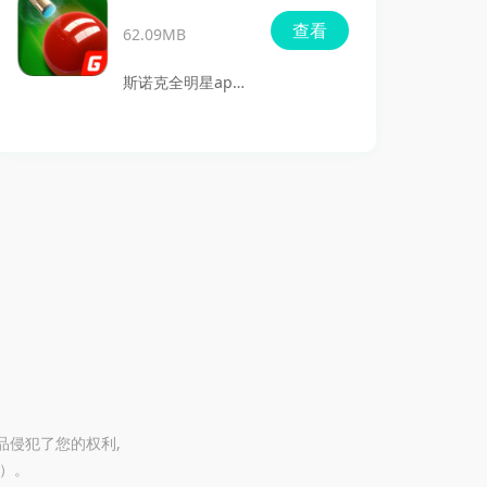
享受深度思维的乐
非常立体，逼真的
查看
趣。无论是随时随
62.09MB
木质纹理配上仿真
地的单机娱乐，还
棋盘的楚河汉界，
斯诺克全明星app
是联网对决，都能
为象棋爱好者创造
是由下载吧收集于
让玩家沉浸在这款
了一个完美的游戏
官网最新发布版
古老而又充满智慧
环境。此外，游戏
本,斯诺克全明星
的游戏中。
的玩法丰富多样，
是一款体育竞技类
玩家可以通过联机
的游戏，游戏中的
对战、残局挑战、
体育项目是台球，
单机对弈等多种模
主要是台球多种玩
式，逐步提升自己
法中的斯诺克，游
的棋艺。这款游戏
戏中沿用的是现实
不仅适合老年玩
生活中的真实玩
家，也同样吸引年
法，游戏中玩家可
品侵犯了您的权利,
轻一代的象棋爱好
@）。
以以突破关卡的形