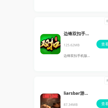
脑又充满趣味的象
棋对弈竞技游戏，
让玩家在棋盘上展
开激烈的智慧对
决。无论是新手还
边锋双扣手机
是象棋高手，都能
版官网
查
125.62MB
在这里找到属于自
己的乐趣。游戏支
边锋双扣手机版官
持随机匹配真人玩
网是一款由边锋官
家，让你随时随地
方推出的手机棋牌
都能开启一场斗智
游戏，完美还原了
斗勇的象棋对局。
浙江温州的双扣玩
凭借出色的棋艺和
法。该游戏不仅拥
liarsbar游戏
策略，击败对手，
有精美的游戏画
手机版
查
获取更多荣誉称
87.34MB
面，还为玩家提供