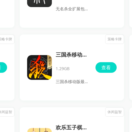
国的高手同台竞
主的玩法，同时加
无名杀全扩展包正
技，享受最刺激的
入了许多新颖有趣
版是一款以经典三
对战快感，随时随
的玩法模式，包括
国题材为背景的策
地都能尽情畅玩。
八宝牌、超级连炸
略卡牌手游，其玩
策略卡牌
策略卡牌
等，提供了丰富的
法和《三国杀》相
对局体验。此外，
似但增加了更多独
三国杀移动版
游戏支持真人实时
特的元素，带来了
最新版
看
查看
匹配，你将有机会
1.29GB
更加丰富的游戏体
与全国各地的玩家
验。游戏中，玩家
三国杀移动版最新
切磋牌技，随时随
可以选择不同的三
版是一款由杭州游
地体验棋牌游戏的
国角色卡牌，参与
卡网络技术有限公
魅力。登录即送丰
多种模式，如国
司开发的策略卡牌
休闲益智
休闲益智
厚奖励，玩法多
战、军争模式、
类游戏，专为移动
样，绝对让你玩得
2V2等。此外，玩
设备玩家设计。游
欢乐五子棋最
不亦乐乎。