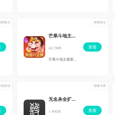
版完美移植了PC端
的热门游戏，现已
汇聚多款经典牌类
棋牌娱乐
棋牌娱乐
和休闲游戏，包括
捕鱼、千变双扣、
芒果斗地主最
打地鼠和血流麻将
新版本
看
查看
42.7MB
等。融合了众多特
色玩法，无论是千
芒果斗地主最新版
变双扣、疯狂斗地
本是一款集休闲娱
主，还是经典的二
乐与赚钱功能为一
人麻将和温州麻
体的斗地主手游，
角色扮演
策略卡牌
将，都能在这里找
玩家可以在轻松的
到。在这个绿色公
游戏过程中赢取话
无名杀全扩展
平的竞技平台上，
费和金币。游戏完
包正版
看
查看
玩家可以轻松和全
1.49GB
美还原了经典斗地