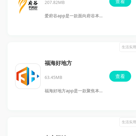
查看
207.82MB
于功能集中、信息更新较及
时，常见的公交查询、缴费、
爱府谷app是一款面向府谷本
挂号预约、景区信息、办事入
地用户打造的综合服务软件，
口等都能在一个app里找到，
集新闻资讯、便民服务、直播
快来点击下载试试吧。
视频、话题互动于一体。软件
生活实
会及时更新府谷本地时政、民
生、文化、经济等内容，还支
福海好地方
持按浏览习惯进行推荐，方便
查看
63.45MB
用户更快找到感兴趣的新闻。
除了看资讯，用户也能在这里
福海好地方app是一款聚焦本
了解府谷历史风土、人文旅游
地新闻传播与资讯服务的软
资源，并通过评论、转发、点
件，适合想要及时了解身边动
赞参与互动，比较适合关注本
态、查看权威发布内容、用不
生活实
地动态、经常使用手机了解府
同方式获取新闻的用户使用。
谷信息的人群。