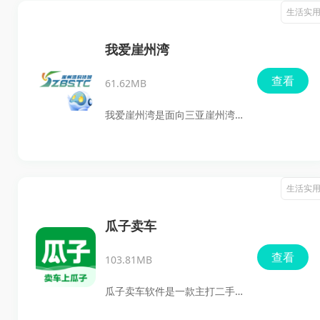
译、PDF和EPUB文档翻译等场
生活实
或积分回报。
景。它能自动识别网页主内容
区，边看外文网页边显示译
我爱崖州湾
文，还支持图片翻译和输入框
查看
61.62MB
翻译，适合经常浏览外文网
站、看外语视频、阅读文档，
我爱崖州湾是面向三亚崖州湾
或者需要在搜索、对话中快速
科技城用户打造的综合服务平
切换语言的用户使用。
台。它把园区里的个人服务、
企业服务、政务服务等内容集
生活实
中到一个手机端入口中，还支
持球场、健身房、会议室等公
瓜子卖车
共资源在线预订，方便园区内
查看
103.81MB
不同人群随时办理事务、获取
信息和参与服务，是一款很适
瓜子卖车软件是一款主打二手
合园区员工、企业用户以及有
车卖车交易的应用，依托全国