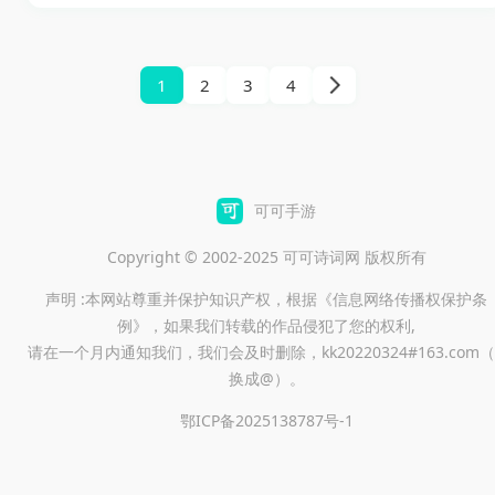
海量曲库、语音点歌这些常用
品、又希望操作更省事的人来
需求都放在了一起，平时自己
说，这类功能比较实用。
练唱、朋友聚会或者家里开个
1
2
3
4
小K歌局，用起来都比较顺手。
用户可以放心的使用，快来点
击试试吧。
可可手游
Copyright © 2002-2025 可可诗词网 版权所有
声明 :本网站尊重并保护知识产权，根据《信息网络传播权保护条
例》，如果我们转载的作品侵犯了您的权利,
请在一个月内通知我们，我们会及时删除，kk20220324#163.com（
换成@）。
鄂ICP备2025138787号-1