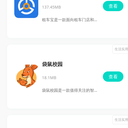
查看
137.45MB
租车宝是一款面向租车门店和
商家的车辆管理服务平台，主
要用于车辆信息录入、订单处
理、车务记录跟踪和门店经营
生活实
管理。平台支持实时维护车辆
品牌、型号、价格等基础信
袋鼠校园
息，并可关联维修、保养、年
查看
18.1MB
检等记录，方便商家把车辆状
态看得更清楚。结合高精度地
袋鼠校园是一款值得关注的智
图定位功能，商家还能实时查
慧校园服务平台。它不仅连接
看车辆位置，优化调度安排，
了学校、家长和学生三方，还
减少空置车辆，提高利用率。
围绕校园生活打造了多种实用
生活实
软件还提供云端备份、会员征
功能，从校园消费、智慧食堂