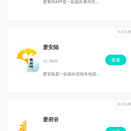
爱青州APP是一款面向青州市民
生、服务等多个方面，既适合
的生活服务应用，适合需要办
想第一时间掌握本地消息的用
理市民卡、查询交易、缴纳生
户，也适合需要办理事务、关
活费用、查看本地资讯和使用
生活实
注政策和查找便民信息的人群
城市便民功能的用户下载体
使用，日常了解清涧本地大小
验。它把政务服务、公共服
爱安陆
事会更方便。
务、商业服务和金融服务整合
查看
42.3MB
在一起，覆盖公交充值、生活
缴费、求职招聘、租房住房、
爱安陆是一款面向安陆本地居
周边美食、天气查询等常见场
民和外地游客的城市便民服务
景，日常用起来比较省事，安
平台，集政务、民生、医疗、
装后可以把很多零散事务放到
交通、文旅等内容于一体，适
生活实
一个平台里完成。
合想要一站式处理日常事务、
查询本地信息、体验城市服务
爱府谷
的用户下载使用。它的亮点在