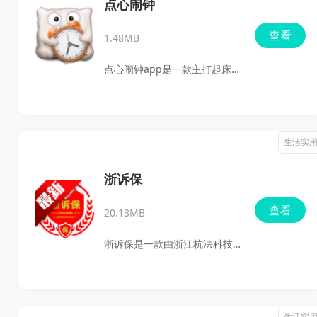
软件把新闻资讯做了分类整
点心闹钟
理，支持图文浏览、视频观
查看
1.48MB
看、在线读报、看电视和听广
播等多种形式，方便用户按自
点心闹钟app是一款主打起床
己的习惯获取信息；同时还提
闹铃和时间提醒的安卓闹钟软
供在线报料入口，便于把身边
件，支持自定义铃声时长、响
发生的新闻事件进行提交和传
铃间隔、工作日闹钟、倒计时
生活实
播，日常关注本地资讯、公共
和录音备忘等功能，适合需要
信息和热点内容的用户都能在
管理作息、设置日常提醒、学
浙诉保
这里找到比较顺手的阅读方
习计时或健身计时的用户使
查看
式。
20.13MB
用。软件界面简洁，操作步骤
也比较直接，下载安装到手机
浙诉保是一款由浙江杭法科技
后可以按自己的习惯设置闹钟
有限公司自主研发的专业诉讼
和提醒方式，作为一款安卓版
电子保函服务平台，主要面向
最新版闹钟工具，日常使用比
有诉讼保全、保函申请需求的
生活实