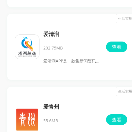
办事需求人员使用的掌上门户
买家资源和平台竞拍机制，帮
软件。
助车主把车辆放到更大的市场
生活实
里去卖。软件提供官方质检、
明码标价、在线拍卖和过户保
爱清涧
障等服务，流程清晰，操作也
查看
202.75MB
比较简单，适合想快速卖车、
希望价格更透明的车主使用。
爱清涧APP是一款集新闻资讯、
在线问政和便民服务于一体的
本地综合服务平台，主要面向
清涧本地市民使用。用户可以
生活实
在手机上随时查看本地新闻、
了解政务动态、参与互动提
爱青州
问，还能直接体验多种生活服
查看
55.6MB
务，减少线下跑腿带来的麻
烦。平台内容覆盖经济、民