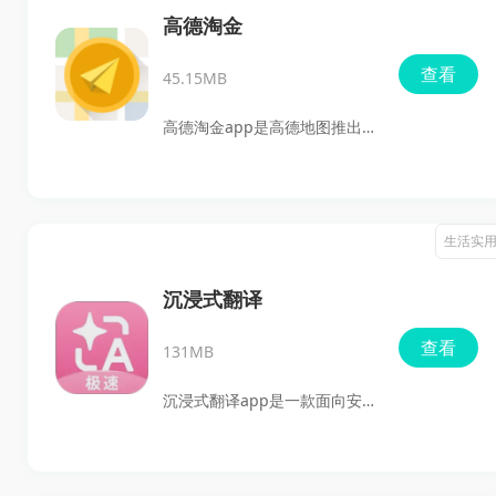
信查询、多端同步、自定义优
到门禁管理、教育缴费等场景
高德淘金
惠券和智能订单管理等能力，
均有覆盖。对于家长来说，可
查看
适合需要提升管理效率、规范
45.15MB
以更加直观地了解孩子在校期
运营流程的租车商家使用。
间的生活状态；对于学校而
高德淘金app是高德地图推出
言，也能借助数字化管理方式
的地理位置众包采集工具，主
提升服务效率，让校园生活更
要靠用户在日常出行中完成拍
加便捷、安全、有序。
摄、核对等任务，把道路、店
生活实
铺、交通标志等真实信息反馈
给平台，用来帮助地图内容保
沉浸式翻译
持更新。对于想利用碎片时间
查看
131MB
做点兼职、顺路赚奖励，或者
平时就爱到处走走看看的用户
沉浸式翻译app是一款面向安
来说，这款应用比较合适。它
卓手机的免费双语翻译工具，
支持安卓和iOS，任务上手不
主打网页翻译、视频字幕翻
难，提交通过后还能获得现金