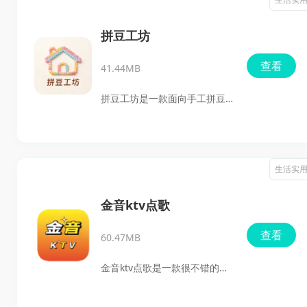
较顺手，值得有这类需求的朋
用户。它把保函申请、材料审
友下载试试。
核、在线缴费、保全实施、案
拼豆工坊
件跟进以及后续退保全等流程
查看
41.44MB
整合到一起，用户在线就能完
成办理，不用再反复跑线下机
拼豆工坊是一款面向手工拼豆
构。平台支持进度实时查看，
爱好者的像素图纸设计软件，
材料上传和审核也更直观，适
支持把照片通过AI算法一键转
合需要高效处理诉讼保全事务
成拼豆图纸，也能自己新建画
生活实
的个人用户和相关办事人使
布进行像素创作。软件内提供
用，能在一定程度上减轻事务
画笔、填充、压缩色彩等编辑
金音ktv点歌
性负担，让流程处理更省心。
工具，还能自定义尺寸、色号
查看
60.47MB
和对称模式，适合需要制作图
纸、统计材料清单、下载保存
金音ktv点歌是一款很不错的点
和打印图纸的用户使用。对于
个手机软件。它把免费点歌、
想用安卓版最新版来做拼豆作