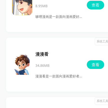
查看
8.95MB
哆哩漫画是一款面向漫画爱好
者打造的手机阅读工具，收录
了大量高清漫画资源，题材覆
盖日漫、国漫、美漫等多种类
系统工
型，适合平时喜欢追漫、找新
番和碎片时间阅读的用户使
漫漫看
用。它支持在线浏览、搜索查
查看
34.86MB
找、离线下载和多种阅读设
置，能够满足不同阅读习惯，
漫漫看是一款面向漫画爱好者
带来更顺手的漫画观看体验。
的免费阅读应用，主打漫画浏
览、搜索、阅读和下载等基础
功能，适合想在手机上随时看
系统工
漫画的用户使用。它收录了日