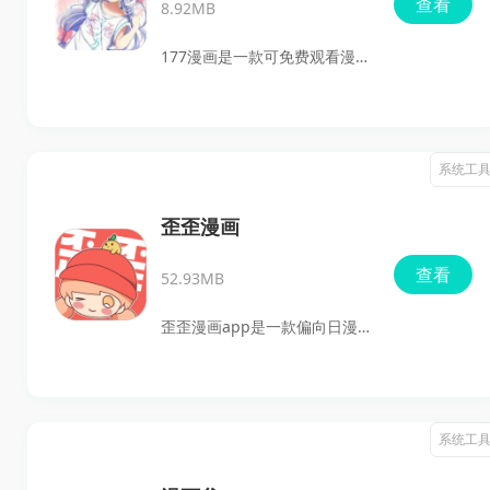
查看
8.92MB
常看漫画会比较省心，适合想
安装一款实用漫画阅读软件的
177漫画是一款可免费观看漫画
用户。
的软件，主打漫画浏览、搜
索、收藏和历史记录查看等功
能，适合平时喜欢看漫画、想
系统工
找热门作品，或者希望把没看
完的内容先收藏起来以后继续
歪歪漫画
看的用户。软件支持安装到安
查看
52.93MB
卓手机上使用，内容覆盖各类
漫画资源，操作也比较直接，
歪歪漫画app是一款偏向日漫
适合想要轻松追漫的人下载使
和多类型漫画阅读的软件，适
用。
合想找歪歪漫画安卓版、歪歪
漫画最新版、歪歪漫画官方版
系统工
安装的用户使用。它收录了海