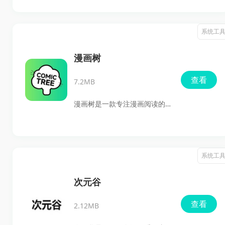
工具，漫画岛app会比较对胃
口。这里能看到六万部左右的
系统工
漫画内容，恋爱、热血、动
作、冒险、校园、耽美、同人
漫画树
等题材都有，国漫、日漫、韩
查看
7.2MB
漫、欧美漫也都覆盖到了。平
时追更想要流畅一点、少点打
漫画树是一款专注漫画阅读的
扰，它的无广告纯净阅读和缓
工具，适合长期追连载的资深
存下载、书架管理这些功能，
漫迷，也适合偶尔翻看漫画的
用起来还是挺省心的。
新手。它把多类型漫画内容集
系统工
中到一个软件里，日常找漫
画、看漫画、追新章节都更方
次元谷
便，不用来回切换多个阅读工
查看
2.12MB
具，就能直接进入阅读状态。
软件主打纯净、轻量和免费阅