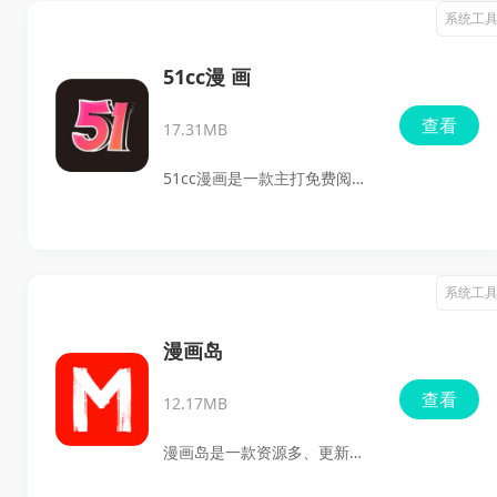
画、漫画的用户使用。软件支
系统工
持导入账号，内置多账号管理
面板，可保存多个账号信息；
51cc漫 画
在下载方面，能够将插画、漫
查看
17.31MB
画分页直接保存到手机系统相
册，支持单张保存和整册漫画
51cc漫画是一款主打免费阅读
批量下载，并可实时查看下载
的漫画应用，适合想找漫画下
进度。它还提供独立代理设
载、最新版安装和日常追更的
置、网络分离和分段缓存等功
用户。它的特点很明确：界面
系统工
能，快来点击下载吧。
简洁、阅读过程没有广告弹
窗，资源类型比较全，支持一
漫画岛
键订阅、批量缓存和横竖屏切
查看
12.17MB
换，平时想看漫画、追最新章
节，或者在没有网络时继续
漫画岛是一款资源多、更新
看，都能用得上。
快、看起来又顺手的漫画阅读