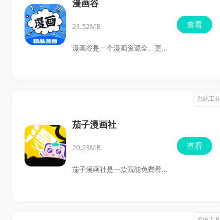
量漫画资源，支持搜索、分类
漫画谷
浏览、离线下载和多种阅读模
查看
21.52MB
式，平时想追更、想找热门漫
画，或者需要在没有网络时继
漫画谷是一个漫画资源全、更
续看漫画，这类需求都能覆盖
新也快、用起来还顺手的阅读
到，下载安装到手机后就能直
工具。它把热血、青春、恋
接体验。
爱、恐怖等不同题材都放在一
系统工
起，搜索就能直接看，平时翻
一翻、追一追都挺方便，而且
茄子漫画社
画质还是非常高的，喜欢漫画
查看
20.23MB
的用户可以试试。
茄子漫画社是一款既能免费看
漫画、又能随时缓存到本地的
阅读工具，茄子漫画社会比较
符合这类需求。这里收录了不
系统工