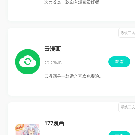
次元谷是一款面向漫画爱好者
读，界面干净，功能集中，适
的免费手机漫画阅读软件，主
合想要简单高效追漫的用户使
打海量原创漫画资源和二次元
用。
社区体验，适合喜欢追漫、找
系统工
新作、看分类漫画的用户使
用。软件界面清爽，操作也比
云漫画
较直接，打开后就能按首页推
查看
29.23MB
荐、排行和分类快速找漫画，
还提供了丰富的动漫语音包，
云漫画是一款适合喜欢免费追
让阅读过程更有氛围感。
漫的用户使用的漫画阅读应
用，资源覆盖日本漫画、国内
漫画、欧美漫画等多个分类，
系统工
更新也比较及时，它的亮点主
要在于漫画资源多、分类清
177漫画
楚、支持离线阅读和下载，日