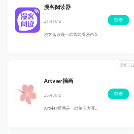
漫、韩漫、国漫等多种类型，
漫客阅读器
题材覆盖热血、恋爱、玄幻、
查看
21.41MB
悬疑、治愈等内容，既方便找
新作，也能继续追连载。
漫客阅读是一款既能看漫画又
能追小说、还支持关键词快速
搜内容的阅读器，海量漫画、
热门小说都能直接看，很多内
系统工
容还能离线缓存，日常用起来
省心不少，追更也更方便。快
Artvier插画
来下载体验吧。
查看
26.43MB
Artvier插画是一款第三方开源
客户端，适合需要在安卓手机
上浏览、保存和管理Pixiv插