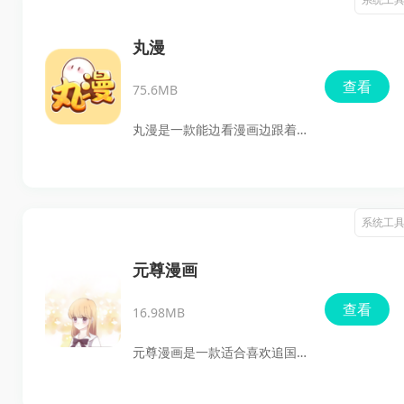
少热门和不同题材的漫画，更
新也比较勤，平时不管想看热
丸漫
血、恋爱还是治愈日常，都能
查看
75.6MB
比较快地找到内容，阅读起来
也很顺手。
丸漫是一款能边看漫画边跟着
剧情做选择的安卓软件。它把
古风、现代、幻想、快穿、奇
幻这些题材都放在一起，平时
系统工
打开就能看到今日、本周、本
月排行榜，热门内容更新得也
元尊漫画
挺勤，想找新漫画不用到处
查看
16.98MB
翻。感兴趣的小伙伴快来点击
下载体验吧。
元尊漫画是一款适合喜欢追国
漫、日漫和韩漫的用户使用的