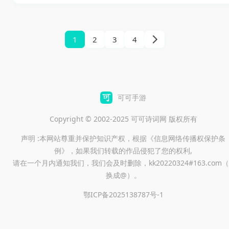
漫画阅读软件。它主打免费追
漫、下拉式阅读、高清画质和
实时更新，热门新番和不少小
1
2
3
4
众作品都能找到，平时想随手
看漫画、追最新章节，会比较
方便。喜欢演的小伙伴快来点
击下载试试吧。
可可手游
Copyright © 2002-2025 可可诗词网 版权所有
声明 :本网站尊重并保护知识产权，根据《信息网络传播权保护条
例》，如果我们转载的作品侵犯了您的权利,
请在一个月内通知我们，我们会及时删除，kk20220324#163.com（
换成@）。
鄂ICP备2025138787号-1