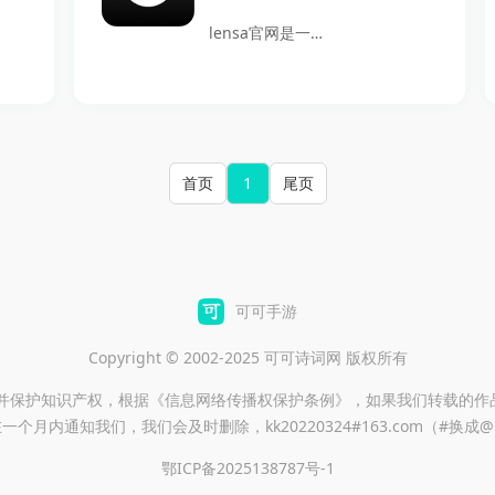
项目，GitHub国
能，快速创建出美
lensa官网是一款
内版都能满足开发
观的设计作品。
创新的照片美化和
者的多样需求。赶
Canva支持多种素
编辑应用，利用先
快来本站下载体验
材类型，用户不仅
进的AI技术帮助用
吧！
可以编辑图片，还
户快速修饰照片。
首页
1
尾页
能方便地将作品分
它的智能功能不仅
享至各大社交平
提升了照片的视觉
台，满足不同用户
效果，还节省了用
的需求。立即下载
户大量的编辑时
可可手游
Canva，开启你的
间。无论是为照片
设计之旅吧！
Copyright © 2002-2025 可可诗词网 版权所有
添加滤镜、音乐，
还是更换背景，
重并保护知识产权，根据《信息网络传播权保护条例》，如果我们转载的作
一个月内通知我们，我们会及时删除，kk20220324#163.com（#换成
Lensa都能让你的
图片独特又迷人。
鄂ICP备2025138787号-1