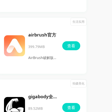
最新版是一款非常
实用且功能强大的
音频处理工具。它
生活实用
不仅支持视频音频
提取和格式转换，
airbrush官方
还提供了多种音频
查看
399.79MB
编辑功能，如剪
辑、拼接、混音
AirBrush破解版是
等，满足了不同用
一款强大的图片编
户的需求。无论是
辑软件，提供全面
想制作个人铃声，
的编辑功能，帮助
拍摄美化
还是进行音频创
用户轻松修饰照
作，软件都能提供
片，完美呈现个人
gigabody全
高效便捷的服务。
形象。无论是去除
功能解锁版
查看
其简洁易用的操作
89.52MB
瑕疵、瘦身塑形，