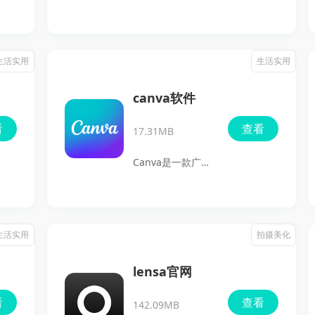
是一个专为安卓用
户设计的代码托管
平台，它不仅提供
生活实用
生活实用
强大的代码管理功
能，还可以帮助开
canva软件
发者提升工作效
看
查看
17.31MB
率。这个平台支持
开发者之间的互
Canva是一款广受
动，提供高效的协
欢迎的设计软件，
同开发体验，同时
致力于为用户提供
让用户能够随时随
简单易用的设计体
生活实用
拍摄美化
地访问、修改和共
验。无论是专业设
享代码。无论是查
计师还是初学者，
lensa官网
看代码、解决问
都能通过其清晰的
看
查看
题，还是参与开源
142.09MB
界面和丰富的功