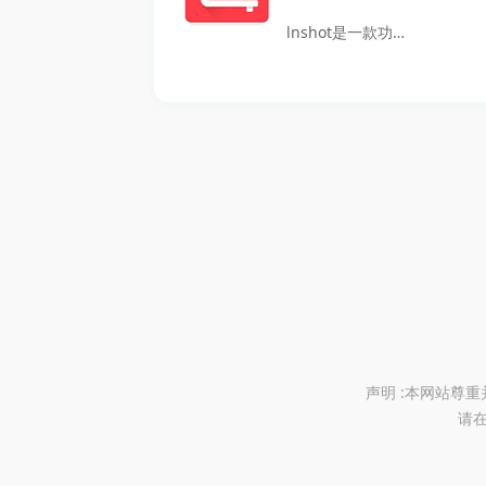
自定义字幕颜色，
直观的操作界面，
lnshot是一款功能
这款软件都能轻松
让用户在编写代码
强大的拍照和视频
满足用户的需求。
时感到轻松和愉
剪辑软件，专为创
对于想要通过高质
快。无论你是刚入
作者提供了丰富的
量字幕吸引更多观
门的学生还是有经
编辑选项和个性化
众的达人来说，自
验的开发者，Cpp
的服务。用户不仅
动加字幕无疑是必
编译器都能满足你
可以通过lnShot创
备工具。
的需求，助你快速
建令人惊艳的照片
上手编程。让我们
和视频，还能够享
一起探索编程的乐
受其独特的滤镜和
趣，开启你的编程
色彩效果，使每一
之旅吧！
个作品都充满活力
声明 :本网站尊
请在
与创意。lnShot支
持同步素材管理，