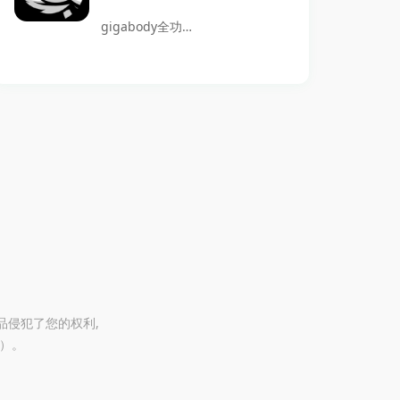
界面和丰富的功
还是调整肤色，这
gigabody全功能
能，深受音频爱好
款软件都能满足你
解锁版是一款先进
者的喜爱，是一款
的各种需求。其高
的图像处理软件，
值得推荐的音频处
级功能全面解锁，
专为需要高效、美
理工具。
让每位用户都能在
观的图片编辑而设
手机上实现专业级
计。它提供了一整
的修图效果，一定
套功能强大的工
不要错过哦！
具，包括图片美
化、智能肌肉生成
和丰富的滤镜特
效，能够满足用户
从日常修图到专业
品侵犯了您的权利,
@）。
编辑的各种需求。
无论是社交媒体分