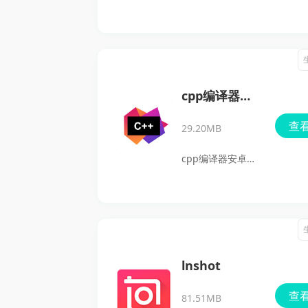
专为视频创作者设
计的字幕编辑软
件，能够智能识别
视频内容并自动生
成字幕，极大提升
cpp编译器安
了视频制作的效
卓版
查
29.20MB
率。自动加字幕通
过智能技术和丰富
cpp编译器安卓版
的编辑功能，帮助
是一款广受欢迎的
用户轻松解决字幕
代码编写软件，专
制作的难题，让视
为C++编程爱好者
频创作变得更加高
和初学者设计。它
效和专业。无论是
不仅集成了完整的
lnshot
添加时尚背景、调
编程环境，还提供
查
整字体样式，还是
81.51MB
丰富的学习资源和