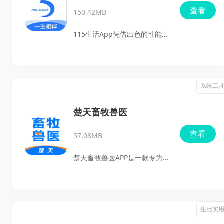
查看
150.42MB
115生活App凭借出色的性能和
便捷的功能，深受用户喜爱，
真的是你值得信赖的数字助
手。它不仅提供安全可靠的数
系统工
据存储环境，还支持多种文件
的上传、下载与分享。无论你
楚天畜牧兽医
在哪里，随时随地都可以轻松
查看
57.08MB
管理自己的数据，效率绝对更
上一层楼。
楚天畜牧兽医APP是一款专为畜
牧人员设计的实用工具，结合
现代互联网技术，助力养殖场
轻松获取兽药产品，节省时间
生活实
与人力成本。用户可以随时在