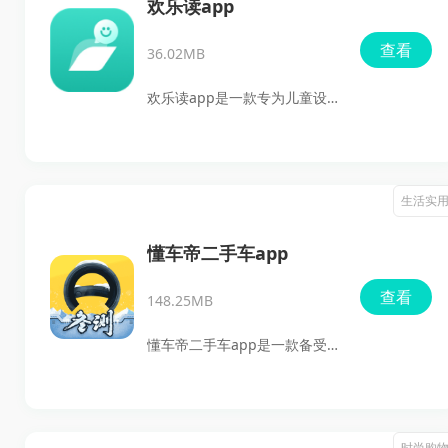
证让你一看就停不下来。这款
欢乐读app
软件里面有海量的小说是可以
查看
36.02MB
随时随地进行阅读，大量的小
说是可以让你们随时随地进行
欢乐读app是一款专为儿童设
阅读，你们是可以在这款软件
计的在线阅读工具，拥有丰富
上面进行尽情的享受各种免费
的经典小说和优质阅读资源，
小说，喜欢就赶快下载软件开
旨在帮助孩子轻松培养良好的
生活实
始享受阅读吧！
阅读习惯。无论是亲子书籍、
在线教学还是互动学习，这款
懂车帝二手车app
软件都能为儿童提供丰富的娱
查看
148.25MB
乐和知识体验。通过全面的功
能和便捷的操作，欢乐读APP让
懂车帝二手车app是一款备受
阅读变得更加有趣和高效。感
欢迎的二手车交易软件，搭建
兴趣的朋友赶快来本站下载体
了专业经销商与车主之间的桥
验吧！
梁，提供真实可靠的汽车信
时尚购