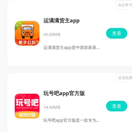
说、畅销读物和励志书籍等。
办公学
翻译。而且，语音输入的功能
其简约化的功能界面和下拉式
简直太赞了！长按中文或日语
自动播放功能，让阅读体验更
运满满货主app
按钮，随便说说，日语翻译
加流畅。此外，掌媒阅读器还
查看
app会立马把你的话翻译出
45.69MB
提供深夜模式和绿色护眼功
来，快得让你瞠目结舌。这款
能，确保用户在夜间阅读时也
运满满货主app是中国首家基
app内置了丰富的日常用语，
能享受舒适的视觉体验。无论
于移动互联网技术开发的手机
根据生活场景进行详细分类，
是小说章节的加载速度，还是
物流货运平台，快速发货的新
真的是工作、学习、生活和旅
有声书的播放效果，掌媒阅读
选择，百万司机在此等候。无
生活实
行的得力助手。不用担心网络
器都能满足用户的需求。
论您是寻找货源还是发布车源
问题，这里提供了离线查看功
信息，运满满都能为您提供全
玩号吧app官方版
能，随时随地都能翻译，轻松
面的物流解决方案。与专业司
应对各种交流场合。借助这款
查看
14.69MB
机的精确匹配，确保您的货物
app，你还可以尝试自学日
从始至终都安全有保障。百万
玩号吧app官方版是一款专为
语，掌握更多的语言技能。
司机在线响应，让运输更加安
游戏爱好者设计的实用软件，