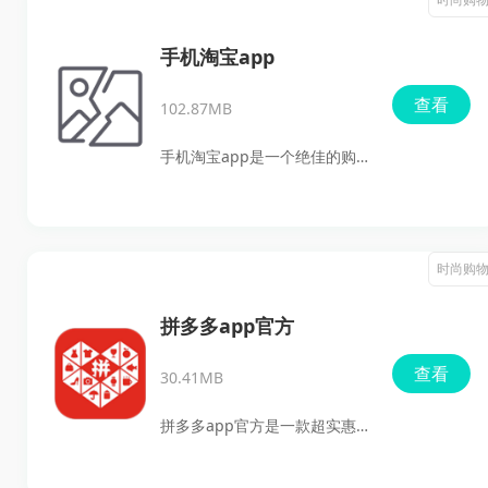
息。不论是品牌、型号、里程
还是价格需求，这款软件都能
手机淘宝app
轻松满足。而且，懂车帝配备
查看
102.87MB
了全面的车况检测服务，确保
用户购得的每一辆车都在最佳
手机淘宝app是一个绝佳的购
状态。专业技术团队严格把
物助手，让广大的网友们享受
关，为每辆车提供详尽的检测
到无缝购物体验。在淘宝上，
报告。从外观到发动机，从底
任何你想要的商品都能快速搜
时尚购
盘到内饰，确保每一个环节都
索到，通过多种筛选模式，你
让购车者放心，购车过程顺利
可以迅速找到理想中的宝贝。
拼多多app官方
无忧。
不仅如此，你还能收藏大量优
查看
30.41MB
质店铺和推荐商品，每天都有
官方活动和满减优惠券等着
拼多多app官方是一款超实惠
你，让你在购物时能更加省心
的拼团购物神器，拼多多app
省钱。各位小伙伴，不妨试试