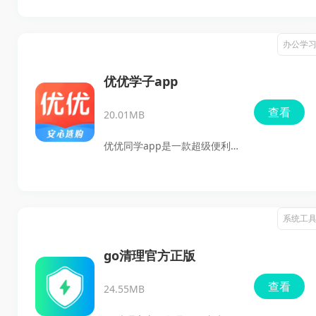
全稳定。立即下载，开启您的
用户可以通过租借或购买各种
高效发货之旅吧！
游戏账号，快速体验不同游戏
办公学
的精彩内容。无论是想要尝试
新游戏，还是寻找高端账号的
优优学子app
玩家，玩号吧都能满足你的需
查看
20.01MB
求。软件不仅提供海量精品账
号，还确保交易安全，让用户
优优同学app是一款超级便利
轻松享受游戏乐趣。
的托管教育服务软件，旨在提
升学生的学习体验。不论你是
教育工作者还是家长，都能通
系统工
过这款应用轻松管理学生，解
决学习中的各种问题，确保教
go清理官方正版
育更有效率！你可以迅速找到
查看
24.55MB
需要帮助的学生，进行电话沟
通，深入了解他们的需求和挑