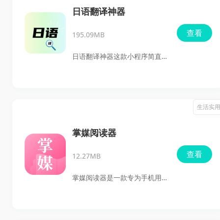
线购买，享受完善的销售服
日语翻译神器
务，每天还会收到与养殖相关
查看
195.09MB
的最新资讯。
日语翻译神器这款小程序简直
是日语学习者的福音，功能强
大且使用简单，完美适合现代
人快节奏的生活。打开软件
生活实
后，你会发现界面设计直观、
简洁，没有多余的乱七八糟的
掌媒阅读器
功能，用户体验一流！软件的
查看
12.27MB
中日互译功能就在最显眼的位
置，点击切换语言方向，任你
掌媒阅读器是一款专为手机用
选择。除了基础的文字翻译，
户设计的移动阅读软件，拥有
它还支持图片翻译——只需拍
海量的免费阅读资源，包括小
张照片，就可以快速获取精准