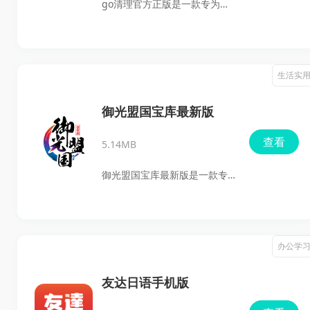
go清理官方正版是一款专为手
战，从而提供个性化的教育支
机优化设计的清理工具，旨在
持。
帮助用户轻松管理手机内存和
文件，提升设备运行速度。通
生活实
过智能清理策略和专业扫描引
擎，Go清理能够快速识别并清
御光盟国宝库最新版
除残留垃圾，释放存储空间。
查看
5.14MB
无论是病毒查杀、文件管理还
是通知栏清理，Go清理都能为
御光盟国宝库最新版是一款专
用户提供高效便捷的服务，让
为游戏爱好者设计的应用，提
手机告别卡顿，运行更流畅。
供丰富的游戏资源和实时更
同时，它还具备智能缓存清理
新，让玩家轻松找到并下载各
办公学
功能，能有效清理程序运行时
种同人制作的游戏。玩家不仅
产生的临时文件，进一步释放
能够轻松找到并下载各种高质
友达日语手机版
手机空间。
量的游戏，还能享受到美女主