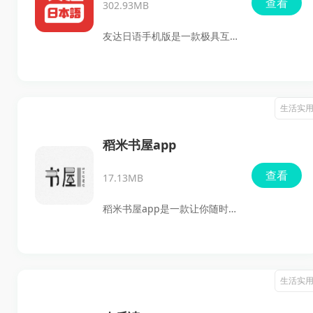
查看
302.93MB
播的在线陪玩服务，提升游戏
技能，享受极致的游戏体验。
友达日语手机版是一款极具互
此外，御光盟国宝库还提供美
动性的日语学习平台，提供丰
女主播在线陪玩服务，帮助玩
富多样的在线课程，满足不同
家提升游戏技能，享受极致的
用户的学习需求。通过专属的
生活实
游戏体验。无论是新手还是资
课程设置和教师指导，学习者
深玩家，御光盟国宝库都能满
不仅可以在课堂上获得深入的
稻米书屋app
足你的需求，带你进入一个全
日语知识，也能灵活选择适合
查看
新的游戏世界。
17.13MB
自己的学习模式和进度。用户
们能够随时查看个人的课表安
稻米书屋app是一款让你随时
排，并且能够享受来自专业教
随地都能享受阅读乐趣的手机
师及时的作业批改，帮助他们
应用！在这里你可以畅快阅读
快速纠正错误，提升学习效
各种类型的小说，无论你喜欢
生活实
果。
何种题材，我们应有尽有，保