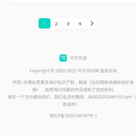
升级版真的是购物爱好者的福
这个应用吧！
音。这个平台上集合了新鲜食
品、时尚服饰、包包以及各种
1
2
3
4
生活必需品，所有商品都是商
家直接发货，优惠多多。更重
要的是，拼团购买可以让你享
受更低的价格，几块钱的小物
可可手游
件也能免运费送到家，简直就
Copyright © 2002-2025 可可诗词网 版权所有
是懒人和省钱党的首选！发货
声明 :本网站尊重并保护知识产权，根据《信息网络传播权保护条
超快，每天都有秒杀特价商品
例》，如果我们转载的作品侵犯了您的权利,
等着你去抢购哦！
请在一个月内通知我们，我们会及时删除，kk20220324#163.com（
换成@）。
鄂ICP备2025138787号-1