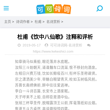
主页
>
诗词作者
>
杜甫
>
名诗赏析
>
杜甫《饮中八仙歌》注释和评析
2019-05-17
可可诗词网
-
名诗赏析
https://www.kekeshici.com
知章骑马似乘船,眼花落井水底眠。
汝阳三斗始朝天,道逢麯车口流涎,恨不移封向酒泉。
左相日兴费万钱,饮如长鲸吸百川,衔杯乐圣称避贤。
宗之潇洒美少年,举觞白眼望青天,皎如玉树临风前。
苏晋长斋绣佛前,醉中往往爱逃禅。
李白一斗诗百篇,长安市上酒家眠。
天子呼来不上船,自称臣是酒中仙。
张旭三杯草圣传,脱帽露顶王公前,挥毫落纸如云烟。
焦遂五斗方卓然,高谈雄辩惊四筵。