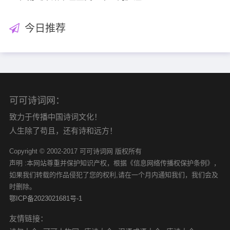
今日推荐
可可诗词网：
致力于传播中国诗词文化！
人生除了苟且，还有诗和远方！
Copyright © 2002-2017 可可诗词网 版权所有
声明 :本网站尊重并保护知识产权，根据《信息网络传播权保护条例》，
如果我们转载的作品侵犯了您的权利,请在一个月内通知我们，我们会及
时删除。
鄂ICP备2023021681号-1
友情链接：