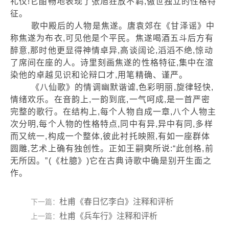
礼仪!它酣畅地表现了张旭狂放不羁,傲世独立的性格特
征。
歌中殿后的人物是焦遂。唐袁郊在《甘泽谣》中
称焦遂为布衣,可见他是个平民。焦遂喝酒五斗后方有
醉意,那时他更显得神情卓异,高谈阔论,滔滔不绝,惊动
了席间在座的人。诗里刻画焦遂的性格特征,集中在渲
染他的卓越见识和论辩口才,用笔精确、谨严。
《八仙歌》的情调幽默谐谑,色彩明丽,旋律轻快,
情绪欢乐。在音韵上,一韵到底,一气呵成,是一首严密
完整的歌行。在结构上,每个人物自成一章,八个人物主
次分明,每个人物的性格特点,同中有异,异中有同,多样
而又统一,构成一个整体,彼此衬托映照,有如一座群体
圆雕,艺术上确有独创性。正如王嗣奭所说:“此创格,前
无所因。”(《杜臆》)它在古典诗歌中确是别开生面之
作。
杜甫《春日忆李白》注释和评析
下一篇：
杜甫《兵车行》注释和评析
上一篇：