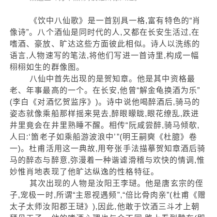
《饮中八仙歌》是一首别具一格,富有特色的“肖
像诗”。八个酒仙是同时代的人,又都在长安生活过,在
嗜酒、豪放、旷达这些方面彼此相似。诗人以洗练的
语言,人物速写的笔法,将他们写进一首诗里,构成一幅
栩栩如生的群像图。
八仙中首先出现的是贺知章。他是其中资格最
老、年事最高的一个。在长安,他曾“解金龟换酒为乐”
(李白《对酒忆贺监序》)。诗中说他喝醉酒后,骑马的
姿态就像乘船那样摇来晃去,醉眼矇眬,眼花缭乱,跌进
井里竟会在井里熟睡不醒。相传“阮咸尝醉,骑马倾欹,
人曰:‘箇老子如乘船游波浪中’”(明王嗣奭《杜臆》卷
一)。杜甫活用这一典故,用夸张手法描摹贺知章酒后骑
马的醉态与醉意,弥漫着一种谐谑滑稽与欢快的情调,惟
妙惟肖地表现了他旷达纵逸的性格特征。
其次出现的人物是汝阳王李琎。他是唐玄宗的侄
子,宠极一时,所谓“主恩视遇频”,“倍比骨肉亲”(杜甫《赠
太子太师汝阳郡王琎》),因此,他敢于饮酒三斗才上朝