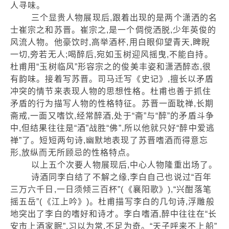
人寻味。
三个显贵人物展现后,跟着出现的是两个潇洒的名
士崔宗之和苏晋。崔宗之,是一个倜傥洒脱,少年英俊的
风流人物。他豪饮时,高举酒杯,用白眼仰望青天,睥睨
一切,旁若无人;喝醉后,宛如玉树迎风摇曳,不能自持。
杜甫用“玉树临风”形容宗之的俊美丰姿和潇洒醉态,很
有韵味。接着写苏晋。司马迁写《史记》,擅长以矛盾
冲突的情节来表现人物的思想性格。杜甫也善于抓住
矛盾的行为描写人物的性格特征。苏晋一面耽禅,长期
斋戒,一面又嗜饮,经常醉酒,处于“斋”与“醉”的矛盾斗争
中,但结果往往是“酒”战胜“佛”,所以他就只好“醉中爱逃
禅”了。短短两句诗,幽默地表现了苏晋嗜酒而得意忘
形,放纵而无所顾忌的性格特点。
以上五个次要人物展现后,中心人物隆重出场了。
诗酒同李白结了不解之缘,李白自己也说过“百年
三万六千日,一日须倾三百杯”(《襄阳歌》),“兴酣落笔
摇五岳”(《江上吟》)。杜甫描写李白的几句诗,浮雕般
地突出了李白的嗜好和诗才。李白嗜酒,醉中往往在“长
安市上酒家眠”,习以为常,不足为奇。“天子呼来不上船”