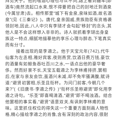
拜见天子。他的嗜酒心理也与众不同,路上看到麯车(即
酒车)竟然流起口水来,恨不得要把自己的封地迁到酒泉
(今属甘肃)去。相传那里“城下有金泉,泉味如酒,故名酒
泉”(见《三秦记》)。唐代,皇亲国戚,贵族勋臣有资格袭
领封地,因此,八人中只有李琎才会勾起“移封”的念头,其
他人是不会这样想入非非的。诗人就抓着李琎出身皇
族这一特点,细腻地描摹他的享乐心理与醉态,下笔真实
而有分寸。
接着出现的是李適之。他于天宝元年(742),代牛
仙客为左丞相,雅好宾客,夜则燕赏,饮酒日费万钱,豪饮
的酒量有如鲸鱼吞吐百川之水,一语点出他的豪华奢
侈。然而好景不长,天宝五载適之为李林甫排挤,罢相
后,在家与亲友会饮,虽酒兴未减,却不免牢骚满腹,赋诗
道:“避贤初罢相,乐圣且衔杯。为问门前客,今朝几个
来?”(《旧唐书·李適之传》)“衔杯乐圣称避贤”即化用李
適之诗句。“乐圣”即喜喝清酒,“避贤”即不喝浊酒。结合
他罢相的事实看,“避贤”语意双关,有讽刺李林甫的意
味。这里抓住权位的得失这一个重要方面刻画人物性
格,精心描绘李適之的肖像,含有深刻的政治内容,很耐