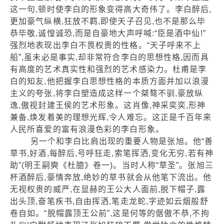
这一句,顿时使李白的形象变得高大奇伟了。李白醉后,
更加豪气纵横,狂放不羁,即使天子召见,也不是那么毕
恭毕敬,诚惶诚恐,而是自豪地大声呼喊:“臣是酒中仙!”
强烈地表现出李白不畏权贵的性格。“天子呼来不上
船”,虽未必是事实,却非常符合李白的思想性格,因而具
有高度的艺术真实性和强烈的艺术感染力。杜甫是李
白的知友,他把握李白思想性格的本质方面并加以浪漫
主义的夸张,将李白塑造成这样一个桀骜不驯,豪放纵
逸,傲视封建王侯的艺术形象。这肖像,神采奕奕,形神
兼备,焕发着美的理想光辉,令人难忘。这正是千百年来
人民所喜爱的富有浪漫色彩的李白形象。
另一个和李白比肩出现的重要人物是张旭。他“善
草书,好酒,每醉后,号呼狂走,索笔挥洒,变化无穷,若有神
助”(明王嗣奭《杜臆》卷一)。当时人称“草圣”。张旭三
杯酒醉后,豪情奔放,绝妙的草书就会从他笔下流出。他
无视权贵的威严,在显赫的王公大人面前,脱下帽子,露
出头顶,奋笔疾书,自由挥洒,笔走龙蛇,字迹如云烟般舒
卷自如。“脱帽露顶王公前”,这是何等的倨傲不恭,不拘