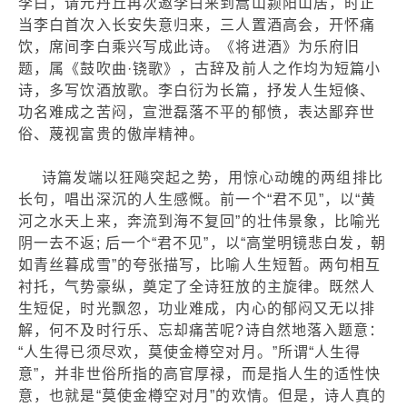
李白，请元丹丘再次邀李白来到嵩山颍阳山居，时正
当李白首次入长安失意归来，三人置酒高会，开怀痛
饮，席间李白乘兴写成此诗。《将进酒》为乐府旧
题，属《鼓吹曲·铙歌》，古辞及前人之作均为短篇小
诗，多写饮酒放歌。李白衍为长篇，抒发人生短倏、
功名难成之苦闷，宣泄磊落不平的郁愤，表达鄙弃世
俗、蔑视富贵的傲岸精神。
诗篇发端以狂飚突起之势，用惊心动魄的两组排比
长句，唱出深沉的人生感慨。前一个“君不见”，以“黄
河之水天上来，奔流到海不复回”的壮伟景象，比喻光
阴一去不返; 后一个“君不见”，以“高堂明镜悲白发，朝
如青丝暮成雪”的夸张描写，比喻人生短暂。两句相互
衬托，气势豪纵，奠定了全诗狂放的主旋律。既然人
生短促，时光飘忽，功业难成，内心的郁闷又无以排
解，何不及时行乐、忘却痛苦呢?诗自然地落入题意：
“人生得已须尽欢，莫使金樽空对月。”所谓“人生得
意”，并非世俗所指的高官厚禄，而是指人生的适性快
意，也就是“莫使金樽空对月”的欢情。但是，诗人真的