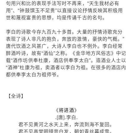
句用兴和比的表现手法写时不再来，“天生我材必有
用”、“钟鼓馔玉不足贵”以直接议论抒情反映其积极用
世和蔑视富贵的思想，均是传诵千古的名句。
李白的诗歌今存九百九十多首。大量的抒情诗歌充分
表现了诗人非凡的抱负，奔放的激情，豪侠的气概。”
唐代饮酒之风甚广，大诗人李白也不例外。李白经常
醉酒吟诗，故有“酒仙”之称。《金华地方风俗志》中记
载“酒作坊供奉杜康，酒店供奉李太白”。造酒业人士以
“酒神”杜康为祖，卖酒者以李白为祖。在很多的酒店内
都供奉李太白为祖师爷。
【全诗】
《
将进酒
》
.[唐].李白.
君不见黄河之水天上来，奔流到海不复回。
君不见高堂明镜悲白发，朝如青丝暮成雪。