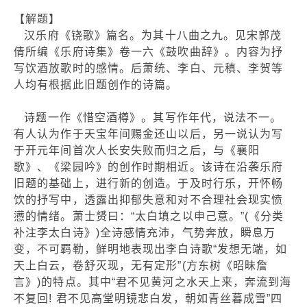
【解题】
汉乐府《铙歌》篇名。为其十八曲之九。见宋郭茂
倩所编《乐府诗集》卷一六《鼓吹曲辞》。内容为抒
写饮酒放歌时的感情。后萧统、李白、元稹、李贺等
人均有根据此旧题创作的诗篇。
诗题一作《惜空酒樽》。其写作年代，说法不一。
有人认为作于天宝年间赐金还山以后，另一说认为写
于开元年间首次人长安失败而归之后，与《襄阳
歌》、《梁园吟》的创作时期相近。该诗在沿袭乐府
旧题的基础上，进行新的创造。于及时行乐，开怀畅
饮的抒写中，透露出抑郁失意和对不合理社会现实愤
懑的情绪。萧士赟曰：“太白填之以申己意。”(《分类
补注李太白诗》)全诗感情充沛，气势奔放，瞬息万
变，不可羁勒，鲜明地表现出李白诗歌“发想无端，如
天上白云，卷舒灭现，无有定形”(方东树《昭昧詹
言》)的特点。其中“君不见黄河之水天上来，奔流到海
不复回! 君不见高堂明镜悲白发，朝如青丝暮成雪”四