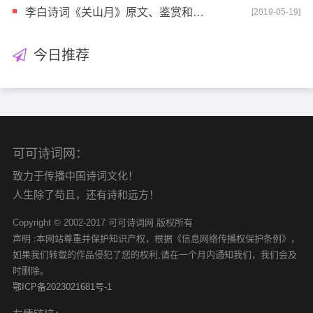
李白诗词《关山月》原文、鉴赏和解读
[2019-05-19]
今日推荐
可可诗词网：
致力于传播中国诗词文化！
人生除了苟且，还有诗和远方！
Copyright © 2002-2017 可可诗词网 版权所有
声明 :本网站尊重并保护知识产权，根据《信息网络传播权保护条例》，
如果我们转载的作品侵犯了您的权利,请在一个月内通知我们，我们会及
时删除。
鄂ICP备2023021681号-1