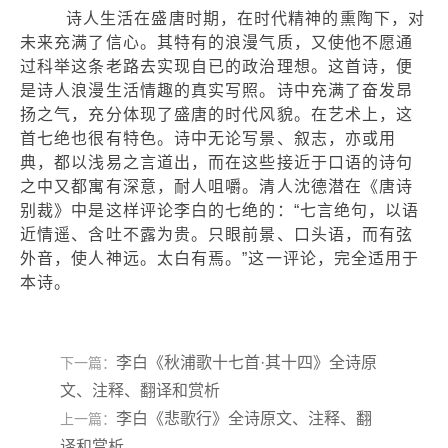
诗人生活在盛唐时期，在时代精神的熏陶下，对
未来充满了信心。其特有的浪漫气质，又使他不愿通
过科举这条老路去实现自已的政治理想。这首诗，便
是诗人浪漫生活情趣的真实写照。诗中充满了奋发昂
扬之气，充分体现了盛唐的时代风貌。在艺术上，这
首七绝也很有特色。诗中无论写景、叙志，亦或用
典，都以浅易之言道出，而在这些接近于口语的诗句
之中又都寓有深意，耐人咀嚼。清人沈德潜在《唐诗
别裁》中是这样评论李白的七绝的：“七言绝句，以语
近情遥、含吐不露为贵。只眼前景、口头语，而有弦
外音，使人神远。太白有焉。”这一评论，完全适用于
本诗。
李白《秋浦歌十七首·其十四》全诗原
下一篇：
文、注释、翻译和赏析
李白《悲歌行》全诗原文、注释、翻
上一篇：
译和赏析