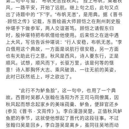
第二句中写道：“布帆无恙挂秋风。”挂上布帆，乘着秋
风，一路平安，开始了远航。继上句之后，此句又点
出了诗题中的 “下”字。“布帆无恙”，是用典。据《晋书
·顾恺之传》记载，东晋绘画大师顾恺之在荆州刺史殷
仲堪手下做参军，两人交谊甚笃。顾恺之请假东归
时，殷仲堪特把布帆借给他使用。后来恺之在途中遇
上大风，写信告诉仲堪说：“行人安稳，布帆无恙。”李
白借用这个典故，一方面是说航行很安稳，另一方面
也有天助此行之意。秋风是西风，诗人要东行，正是
顺风。试想，顺风而下，长驱万里，该是何等的惬
意！诗人那胸怀大志、乘风破浪、一往无前的英姿，
此时已跃然纸上，呼之欲出了。
“此行不为鲈鱼脍”，这一句中，也用了一个典
故。西晋时吴郡人张翰在洛阳为齐王司马冏僚属，因
秋风起而想念起家乡的美味莼羹、鲈鱼，便辞官还乡
(参见《晋书 · 文苑传》)。李白漫游吴楚，正值秋风鲈
鱼肥的季节，这就使他想起了晋代的这段往事。不过
张翰归吴是回乡，李白游吴是离乡，虽同往吴地而动