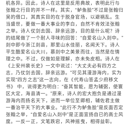
机各异。因此，诗人在这里是反用典故，表明此行与
张翰之行目的并不一样。其实，“鲈鱼脍”不过是张翰归
吴的借口，其真实目的在于脱身官场，以避祸乱。生
当盛世，要做一番大事业的李白，自然不肯效法张翰
之举。诗人仗剑去国、辞亲远游，目的是什么呢？诗
的结尾做了一个耐人寻味的回答：“自爱名山入剡中。”
剡中即今浙江剡县，那里山水佳丽，名闻天下。诗人
平生酷爱名山大川，慕剡中之美景而往，当然是在情
理之中。不过，仅做如是理解，亦未免皮相。诗人在
《上安州裴长史》一文中说过：“大丈夫必有四方之
志，乃仗剑去国，辞亲远游。”可见其漫游海内，实为
实现“四方之志”这一志向，在《代寿山答孟少府移文
书》 中，说得更为明白：“奋其智能，愿为辅弼，使寰
区大定，海县清一。”原来，诗人的宏大抱负是通过漫
游海内而扬名天下，进而一举位至卿相，辅佐君主做
一番治平天下的大事业。“此行不为鲈鱼脍”是反面否定
张翰之举，“自爱名山入剡中”是正面宣扬自已的高士风
度。一反一正，文笔跌宕，风神摇曳，相得益彰。