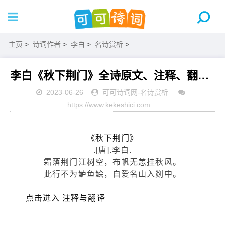
主页
>
诗词作者
>
李白
>
名诗赏析
>
李白《秋下荆门》全诗原文、注释、翻译和赏析
2023-06-26
可可诗词网
-
名诗赏析
https://www.kekeshici.com
《秋下荆门》
.[唐].李白.
霜落荆门江树空，布帆无恙挂秋风。
此行不为鲈鱼鲙，自爱名山入剡中。
点击进入 注释与翻译