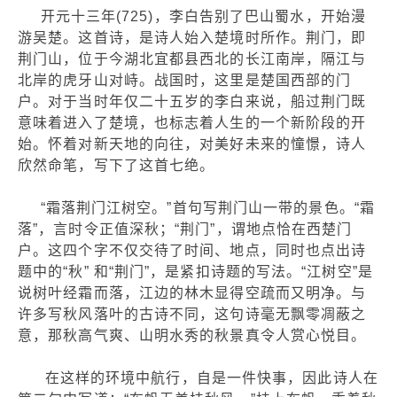
开元十三年(725)，李白告别了巴山蜀水，开始漫
游吴楚。这首诗，是诗人始入楚境时所作。荆门，即
荆门山，位于今湖北宜都县西北的长江南岸，隔江与
北岸的虎牙山对峙。战国时，这里是楚国西部的门
户。对于当时年仅二十五岁的李白来说，船过荆门既
意味着进入了楚境，也标志着人生的一个新阶段的开
始。怀着对新天地的向往，对美好未来的憧憬，诗人
欣然命笔，写下了这首七绝。
“霜落荆门江树空。”首句写荆门山一带的景色。“霜
落”，言时令正值深秋；“荆门”，谓地点恰在西楚门
户。这四个字不仅交待了时间、地点，同时也点出诗
题中的“秋” 和“荆门”，是紧扣诗题的写法。“江树空”是
说树叶经霜而落，江边的林木显得空疏而又明净。与
许多写秋风落叶的古诗不同，这句诗毫无飘零凋蔽之
意，那秋高气爽、山明水秀的秋景真令人赏心悦目。
在这样的环境中航行，自是一件快事，因此诗人在