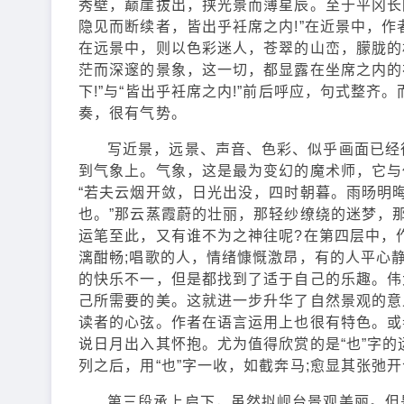
秀壁，巅崖拔出，挟光景而薄星辰。至于平冈长
隐见而断续者，皆出乎衽席之内!”在近景中，
在远景中，则以色彩迷人，苍翠的山峦，朦胧的
茫而深邃的景象，这一切，都显露在坐席之内的
下!”与“皆出乎衽席之内!”前后呼应，句式整
奏，很有气势。
写近景，远景、声音、色彩、似乎画面已经
到气象上。气象，这是最为变幻的魔术师，它与
“若夫云烟开敛，日光出没，四时朝暮。雨旸明
也。”那云蒸霞蔚的壮丽，那轻纱缭绕的迷梦，
运笔至此，又有谁不为之神往呢?在第四层中，
漓酣畅;唱歌的人，情绪慷慨激昂，有的人平心
的快乐不一，但是都找到了适于自己的乐趣。伟
己所需要的美。这就进一步升华了自然景观的意
读者的心弦。作者在语言运用上也很有特色。或
说日月出入其怀抱。尤为值得欣赏的是“也”字
列之后，用“也”字一收，如截奔马;愈显其张弛
第三段承上启下，虽然拟岘台景观美丽。但