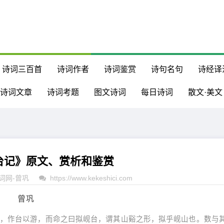
诗词三百首
诗词作者
诗词鉴赏
诗句名句
诗经译
诗词文章
诗词考题
图文诗词
每日诗词
散文·美文
台记》原文、赏析和鉴赏
词网
-
曾巩
https://www.kekeshici.com
曾巩
，作台以游，而命之曰拟岘台，谓其山谿之形，拟乎岘山也。数与