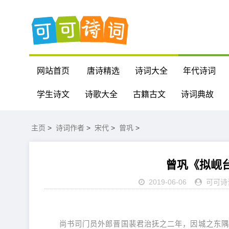
网站首页
唐诗精选
诗词大全
年代诗词
学生诗文
诗歌大全
古籍古文
诗词典故
主页
>
诗词作者
>
宋代
>
曾巩
>
曾巩《拟岘
2019-06-06
可可诗
尚书司门员外郎晋国裴君治抚之二年，因城之东隅