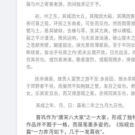
属与州之寄客者游，而间独求记于予。
初，州之东，其城因大丘，其隍因大谿，其隅因客
奇可喜之观，环抚之东南者，可坐而见也。然而雨隳
甓与土，易其破缺，去榛与草，发其亢爽，缭以横槛
谿之平沙漫流，微风远响，与夫浪波汹涌，破山拔木之
之苍颜秀壁，巅崖拔出，挟光景而薄星辰。至于平冈
断续者，皆出乎衽席之内!若夫云烟开敛，日光出没，
穷其状也。或饮者淋漓，歌者激烈，或靓观微步，傍
也。
抚非通道，故贵人富贾之游不至;多良田，故水旱
于郊野者不垣，而晏然不知枹鼓之警，发召之役也。君
女，乐其安且治，而又得游观之美。亦将同其乐也，
其成之年、月、日：嘉祐二年之九月九日也。
曾巩作为“唐宋八大家”之一大家，形成了
作品并不囿于一格，而是笔墨多姿的。《拟岘台
篇“一力奔泻如下，几于一发莫收”。