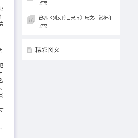
鉴赏
郎
台
曾巩《列女传目录序》原文、赏析和
10
清
鉴赏
精彩图文
边
。
把
晋
名
人
贯
，
提
经
之