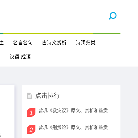
注
名言名句
古诗文赏析
诗词归类
汉语·成语
点击排行
曾巩《救灾议》原文、赏析和鉴赏
1
曾巩《刑赏论》原文、赏析和鉴赏
2
其