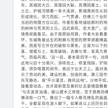
东，其城因大丘，其隍因大谿，其隅因客土，以
土丘，护城河顺着一条大溪涧，那城角就在从别处
形成排比，突兀而起，一气贯通，仿佛三个台阶
当初的地理方位以后，作者形象地描绘那时的地
的树林与荒芜的土丘。远近高低，宏大宽广。这
墙角就能看见。由于是原始风貌，作者大处着墨
坏，东城角被丛生的荆棘与茂密的野草遮蔽掩盖
美，而是写它外在的破败与萧条。正是为以下的
喜，增甓与土，易其破缺，去榛与草，发其亢爽
气，而临风雨。”这一段，基本是四字一句，动
此地以后十分高兴，添砖加土，修复残缺，铲除
漫，烦杂喧嚣的闹市，高出于云天之上。面对清
示了劳动的美，建设的美，创造的美。第三层作
先写静态，是“平沙漫流，微风远响”。沙地平
接着是动态。也许是新登及第的壮志豪情鼓舞着
“与夫波浪汹涌，破山拔木之奔放，至于高桅劲橹
佛深吸一口气，推出了一幅令人眼花缭乱的画面
千，全都呈现在游人脚下。如果说以上历历在目