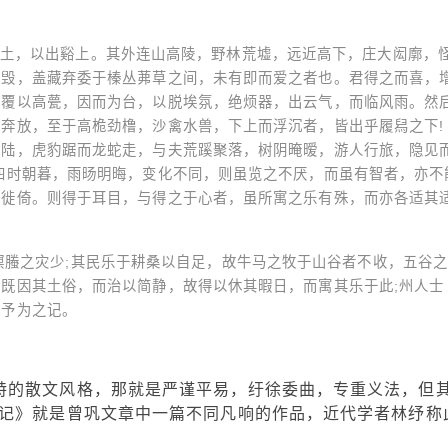
土，以出谿上。其外连山高陵，野林荒墟，远近高下，庄大闳廓，
潦毁，盖藏弃委于榛丛茀草之间，未有即而爱之者也。君得之而喜，
，覆以高甍，因而为台，以脱埃氛，绝烦器，出云气，而临风雨。然
奔放，至于高桅劲橹，沙禽水兽，下上而浮沉者，皆出乎履舄之下!
长陆，虎豹踞而龙蛇走，与夫荒蹊聚落，树阴晻暧，游人行旅，隐见
四时朝暮，雨旸明晦，变化不同，则虽览之不厌，而虽有智者，亦不
徨徙倚。则得于耳目，与得之于心者，虽所寓之乐有殊，而亦各适其
螟螣之灾少;其民乐于耕桑以自足，故牛马之牧于山谷者不收，五谷
既因其土俗，而治以简静，故得以休其暇日，而寓其乐于此;州人士
故予为之记。
独特的散文风格，那就是严谨平易，纡徐委曲，专重义法，但
记》就是曾巩文章中一篇不同凡响的作品，近代学者林纾称