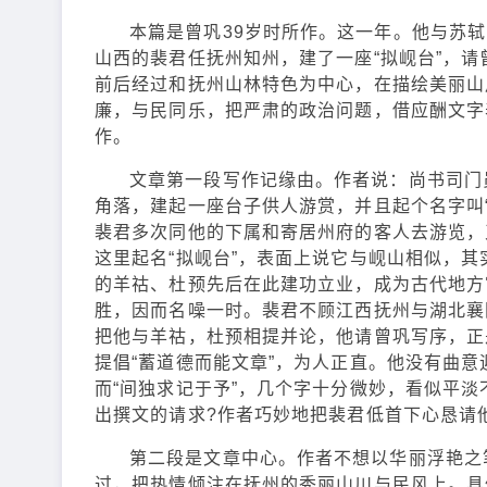
本篇是曾巩39岁时所作。这一年。他与苏
山西的裴君任抚州知州，建了一座“拟岘台”，
前后经过和抚州山林特色为中心，在描绘美丽山
廉，与民同乐，把严肃的政治问题，借应酬文字
作。
文章第一段写作记缘由。作者说：尚书司门
角落，建起一座台子供人游赏，并且起个名字叫
裴君多次同他的下属和寄居州府的客人去游览，
这里起名“拟岘台”，表面上说它与岘山相似，
的羊祜、杜预先后在此建功立业，成为古代地方
胜，因而名噪一时。裴君不顾江西抚州与湖北襄
把他与羊祜，杜预相提并论，他请曾巩写序，正
提倡“蓄道德而能文章”，为人正直。他没有曲
而“间独求记于予”，几个字十分微妙，看似平淡
出撰文的请求?作者巧妙地把裴君低首下心恳请
第二段是文章中心。作者不想以华丽浮艳之
过，把热情倾注在抚州的秀丽山川与民风上。具