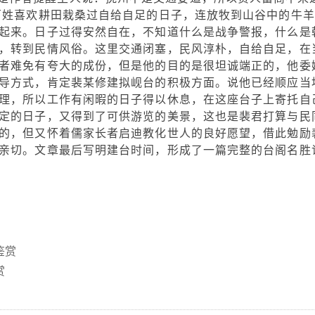
百姓喜欢耕田栽桑过自给自足的日子，连放牧到山谷中的牛羊
起来。日子过得安然自在，不知道什么是战争警报，什么是
，转到民情风俗。这里交通闭塞，民风淳朴，自给自足，在
者难免有夸大的成份，但是他的目的是很坦诚端正的，他委
导方式，肯定裴某修建拟岘台的积极方面。说他已经顺应当
理，所以工作有闲暇的日子得以休息，在这座台子上寄托自
定的日子，又得到了可供游览的美景，这也是裴君打算与民
的，但又怀着儒家长者启迪教化世人的良好愿望，借此勉励
亲切。文章最后写明建台时间，形成了一篇完整的台阁名胜
鉴赏
赏