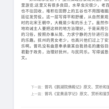
里游览;这里又有很多良田，水旱虫灾很少，老
也不往回收，堆积在田野上的五谷也不用围墙圈
廷征发劳役。这一层写得平和舒缓，从自然景观
时的北宋王朝中，大概是少有的乐土了。虽然作
地劝诫主人要把这样的地方治理好。于是采用引
的习俗，按照办事从简、力求宁静的方针进行治
的乐趣。抚州的男女老少，也高兴他们过上了安
乐啊。曾巩没有曲意奉承裴某自我扬名的庸俗目
君勤于政务，治理好抚州，与民同乐。写得诚恳
文。
曾巩《鹅湖院佛殿记》原文、赏析和
下一篇：
曾巩《宜黄县学记》原文、赏析和鉴
上一篇：