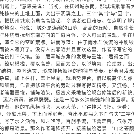
出谿上。”意思是说： 当初，在抚州城东南，那城墙紧靠着
移来的土堆上面，突出于涧溪之上。三个“其”字与“因”字
，把抚州城东南角高高垫起，令读者过目难忘。在点明了岘
形地貌。他说： 城外是连绵的山脉，高高的丘陵，自然生长
些环绕着抚州东南方向的千奇百怪，令人可喜的景观，坐在
，渲染它的空旷荒凉。进而写道： 由于雨水与溪流的冲刷毁
而被人遗弃了。没有人去靠近并且喜欢这里。作者不写它的
建设打下伏笔。第二层写城东角的发现与重建，“君得之而
，缭以横槛，覆以高甍，因而为台，以脱埃氛，绝烦嚣，出
宾结构，整齐连贯，形成抑扬顿挫的韵律与节奏。说裴君发
杂草，加上栏杆，盖上屋脊，就地势建台，借以脱离尘埃弥
风细雨。作者把修建平台的劳动过程写得既精练，又流畅。
者笔酣墨饱，铺陈渲染，极富文采地描绘岘台修建后的新貌
坦，溪流潺潺，微风瑟瑟。这是一幅多么清幽雅静的画面啊。
作者，他的笔纵横驰骋，大起大落，写得神采飞扬。请看：
，沙禽水兽，下上而浮沉者，皆出乎履舄之下!”“与夫”二字
。写了水之汹涌，风之咆哮，百舸争流，飞禽走兽，气象万
的都是近景。那么作者笔锋拓开，接着描绘远景：“山之苍