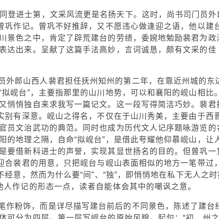
轼同登进士第，文采风流更是名扬天下。这时，尚书司门员外
请曾巩作记。曾巩不好推辞，又不愿违心做逢迎之语，他以建
川景色之中，肯定了辟荒建台的劳绩，委婉地勉励裴君为政
表达出来。呈献了这篇手法高妙，言词诚恳，颇有文采的佳
员外郎山西人裴君担任抚州知州的第二年，在靠近州城的东
“拟岘台”，主要指那里的山川地势，可以和襄阳的岘山相比
又悄悄独自来求我写一篇记文。这一段写得简洁巧妙。裴君
其实别有深意。岘山之得名，不仅在于山川秀美，主要由于西
官员文治武功的典范。同时也成为历代文人记序题咏游览的
阳的地理之隔，自命“拟岘台”，是借此夸耀他仰慕岘山，让
是要借新科进士的声誉，实现其显世扬名的目的。但曾巩一
意迎合裴君的用意，只把岘台与岘山表面相似的地方一笔带过
不经意，然而为什么要“间”、“独”，即悄悄地在私下无人之时
他人作记的形态一点，读者自能体会其中的嘲讽之意。
笔作粉饰，而是详尽描写建台前后的不同景色，陈述了建台
体可分为四层。第一层写岘台的原始风貌。起句：“初，州