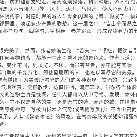
陆，虎豹踞而龙蛇走，与夫荒蹊聚落，树阴晻暖，游人行旅
作者是以声音慑人心魄，风声、涛声、鸟兽声、使人心潮澎湃
林阴树影，时隐时现的游人与奔驰闪现的野兽，构成了一幅
视野里，唤起多少奇异的联想。这一层之中，“皆出乎履舄
齐。而那些短句，四字与六字相连，参差跳跃，形成铿锵有力的
很完美了。然而，作者妙笔生花，“若夫”一个顿挫，把读者
任何事物结合，都能产生出百看不压的景色来。作者写道：
晦，变化不同，则虽览之不厌，而虽有智者，亦不能穷其状
那四季的千变万化，即使最聪明的人，也难以写尽它的美景
作者描绘了为美景所陶醉的人们的各种表现，饮酒的，兴致
静气地欢赏，慢慢散步，彷徨徘徊，流连忘返。虽然各自体验
大的造物主真是慷慨，任何人都可以从中寻找、发现、体味
义。它不仅是自然的美，更是无言的诗，无声的歌，在撞击
者夸张神奇：写破山拔木之气势;或者侧写反衬：不言山高而
的运用，大有《醉翁亭记》的风格。在气势奔放的长短句错落
开合。
是作者提醒主人说：抚州不是交通要道，所以贵人富商不来