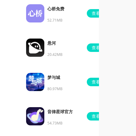
心桥免费
查看
52.71MB
悬河
查看
20.42MB
梦与城
查看
80.97MB
音律星球官方
查看
54.73MB