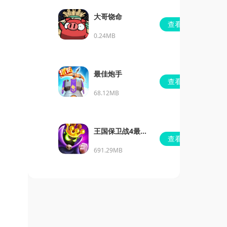
大哥饶命
查看
0.24MB
最佳炮手
查看
68.12MB
王国保卫战4最新
查看
dlc下载
691.29MB