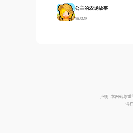
公主的农场故事
56.3MB
声明 :本网站尊
请在