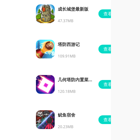
成长城堡最新版
查看
47.37MB
塔防西游记
查看
109.91MB
几何塔防内置菜单
查看
版
120.18MB
鱿鱼宿舍
查看
20.23MB