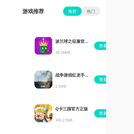
游戏推荐
推荐
热门
波兰球之征服世界
查看
无限金币版
38.56MB
战争游戏红龙手机
查看
版
2.5MB
Q卡三国官方正版
查看
300.27MB