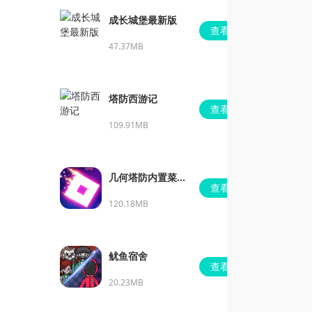
成长城堡最新版
查看
47.37MB
塔防西游记
查看
109.91MB
几何塔防内置菜单
查看
版
120.18MB
鱿鱼宿舍
查看
20.23MB