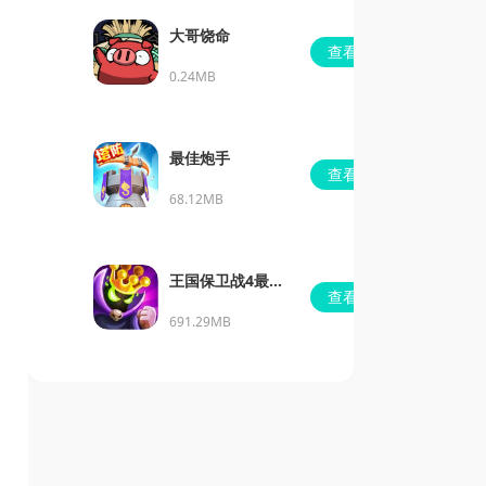
大哥饶命
查看
0.24MB
最佳炮手
查看
68.12MB
王国保卫战4最新
查看
dlc下载
691.29MB