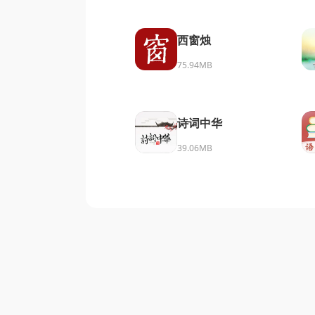
西窗烛
75.94MB
诗词中华
39.06MB