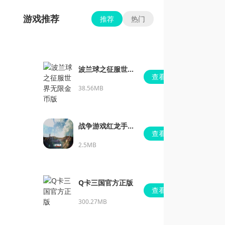
游戏推荐
推荐
热门
波兰球之征服世界
查看
无限金币版
38.56MB
战争游戏红龙手机
查看
版
2.5MB
Q卡三国官方正版
查看
300.27MB