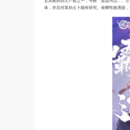
玄冥教的四大尸祖之一，号称「血染河山」。尽
体，并且对算卦占卜颇有研究。侯卿性格洒脱，追