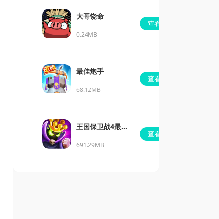
大哥饶命
查看
0.24MB
最佳炮手
查看
68.12MB
王国保卫战4最新
查看
dlc下载
691.29MB