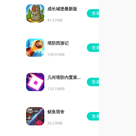
成长城堡最新版
查看
47.37MB
塔防西游记
查看
109.91MB
几何塔防内置菜单
查看
版
120.18MB
鱿鱼宿舍
查看
20.23MB