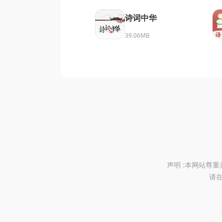
诗词中华
39.06MB
声明 :本网站尊
请在