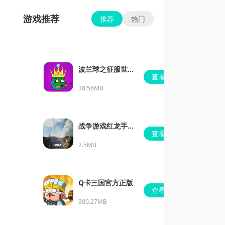
游戏推荐
推荐
热门
波兰球之征服世界
查看
无限金币版
38.56MB
战争游戏红龙手机
查看
版
2.5MB
Q卡三国官方正版
查看
300.27MB