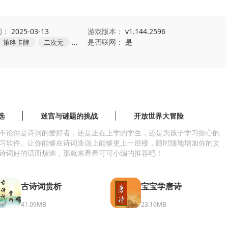
间：
2025-03-13
游戏版本：
v1.144.2596
是否联网：
是
策略卡牌
二次元
养成
选
迷宫与谜题的挑战
开放世界大冒险
不论你是诗词的爱好者，还是正在上学的学生，还是为孩子学习操心的
习软件。让你能够在诗词造诣上能够更上一层楼，随时随地增加你的文
诗词好的话而烦恼，那就来看看可可小编的推荐吧！
古诗词赏析
宝宝学唐诗
41.09MB
23.16MB