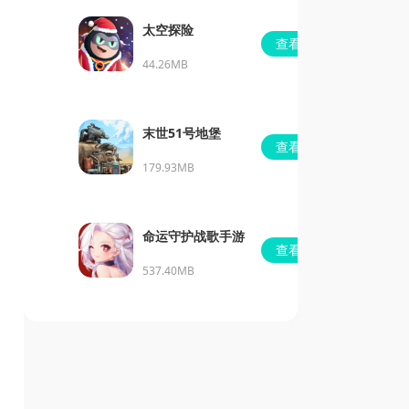
太空探险
查看
44.26MB
末世51号地堡
查看
179.93MB
命运守护战歌手游
查看
537.40MB