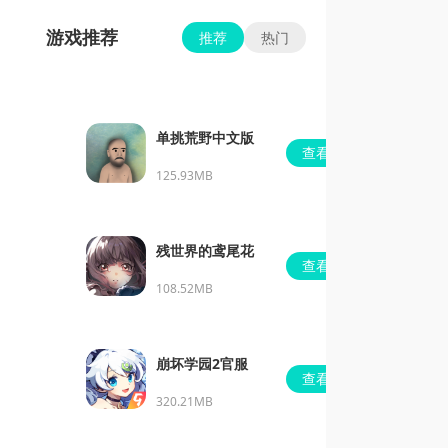
游戏推荐
推荐
热门
单挑荒野中文版
查看
125.93MB
残世界的鸢尾花
查看
108.52MB
崩坏学园2官服
查看
320.21MB