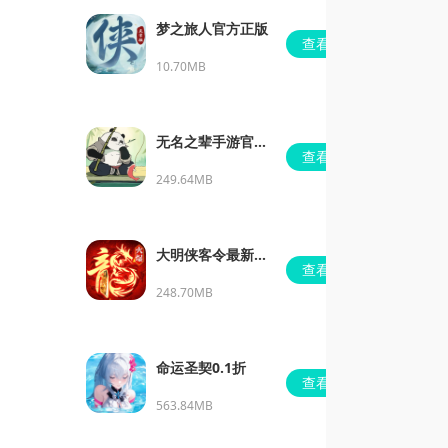
梦之旅人官方正版
查看
10.70MB
无名之辈手游官方
查看
版
249.64MB
大明侠客令最新安
查看
卓版
248.70MB
命运圣契0.1折
查看
563.84MB