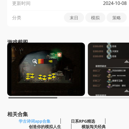
更新时间
2024-10-08
分类
末日
模拟
策略
游戏截图
相关合集
学古诗词app合集
日系RPG精选
创造你的模拟人生
横版闯关经典