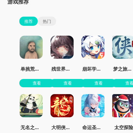
游戏推荐
推荐
热门
单挑荒野中文版
残世界的鸢尾花
崩坏学园2官服
梦之旅人官方正版
查看
查看
查看
查
无名之辈手游官方版
大明侠客令最新安卓版
命运圣契0.1折
太空探