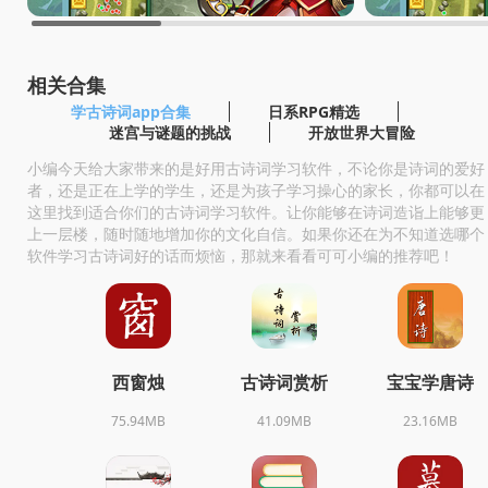
相关合集
学古诗词app合集
日系RPG精选
迷宫与谜题的挑战
开放世界大冒险
小编今天给大家带来的是好用古诗词学习软件，不论你是诗词的爱好
者，还是正在上学的学生，还是为孩子学习操心的家长，你都可以在
这里找到适合你们的古诗词学习软件。让你能够在诗词造诣上能够更
上一层楼，随时随地增加你的文化自信。如果你还在为不知道选哪个
软件学习古诗词好的话而烦恼，那就来看看可可小编的推荐吧！
西窗烛
古诗词赏析
宝宝学唐诗
75.94MB
41.09MB
23.16MB