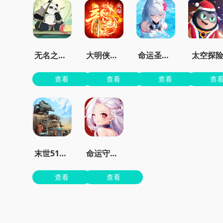
无名之辈手游官方版
大明侠客令最新安卓版
命运圣契0.1折
太空探
查看
查看
查看
查
末世51号地堡
命运守护战歌手游
查看
查看