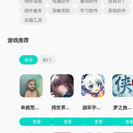
动作冒险
电脑软件
驱动软件
游戏补丁
插件服务
策略塔防
学习软件
剪辑软件
音频工具
游戏推荐
推荐
热门
单挑荒野中文版
残世界的鸢尾花
崩坏学园2官服
梦之旅人官方正版
查看
查看
查看
查