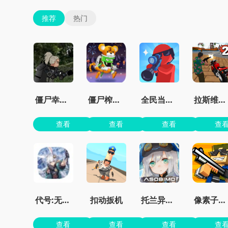
推荐
热门
僵尸幸存者之城
僵尸榨汁机免费版
全民当枪神
拉斯维加斯无限金币钻石版下载
查看
查看
查看
查
代号:无限大
扣动扳机
托兰异世录
像素子弹无限金币版免广告
查看
查看
查看
查