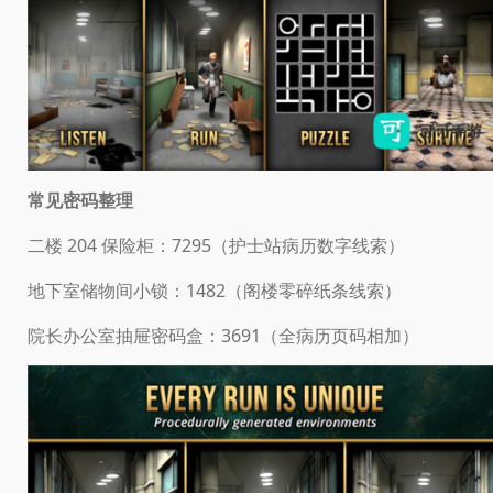
常见密码整理
二楼 204 保险柜：7295（护士站病历数字线索）
地下室储物间小锁：1482（阁楼零碎纸条线索）
院长办公室抽屉密码盒：3691（全病历页码相加）