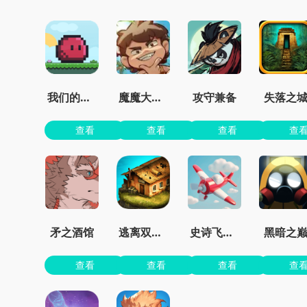
我们的世界
魔魔大冒险官方正版
攻守兼备
失落之
查看
查看
查看
查
矛之酒馆
逃离双塔湾
史诗飞机进化
黑暗之
查看
查看
查看
查