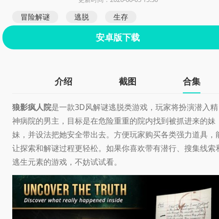
冒险解谜
逃脱
生存
安卓版下载
介绍
截图
合集
狼影疯人院
是一款3D风解谜逃脱类游戏，玩家将扮演潜入精
神病院的男主，目标是在危险重重的院内找到被抓进来的妹
妹，并设法把她安全带出去。方便玩家购买各类强力道具，
让探索和解谜过程更轻松。如果你喜欢带有潜行、搜集线索
逃生元素的游戏，不妨试试看。