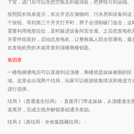
下室，进门后可以先把空瓶丢到最深处，把胖怪引到远端。
按照院长纸条提示，依次开启左储物间、污水房和设备间这 
个按钮。等到第三个开关打开时，胖子会强制破门追击，这
需要利用地形拉扯，及时躲进设备间安全屋。之后把发电机
关零件组装好，启动总发电机，让整栋疯人院全部通电，最
在发电机旁的木箱里拿到顶楼阁楼钥匙。
第四章
一楼电梯通电后可以直接到达顶楼，阁楼就是妹妹被困的区
域。这里会出现两个结局，玩家可以根据收集情况和推进方
进行选择。
结局 1（普通逃生结局）：直接开门带走妹妹，从顶楼逃生
道离开，完成主线并解锁基础通关奖励。
结局 2（真结局・全收集隐藏结局）：