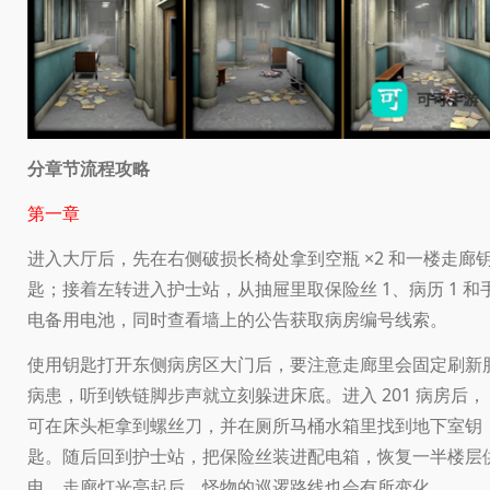
分章节流程攻略
第一章
进入大厅后，先在右侧破损长椅处拿到空瓶 ×2 和一楼走廊
匙；接着左转进入护士站，从抽屉里取保险丝 1、病历 1 和
电备用电池，同时查看墙上的公告获取病房编号线索。
使用钥匙打开东侧病房区大门后，要注意走廊里会固定刷新
病患，听到铁链脚步声就立刻躲进床底。进入 201 病房后，
可在床头柜拿到螺丝刀，并在厕所马桶水箱里找到地下室钥
匙。随后回到护士站，把保险丝装进配电箱，恢复一半楼层
电，走廊灯光亮起后，怪物的巡逻路线也会有所变化。