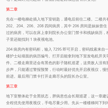
第二章
先在一楼电梯处插入地下室钥匙，通电后前往二楼。二楼共
202、204、206、208 四间病房，其中 206 房间是妹妹曾住
过的病房，可以在床上拿到院长办公室门禁卡和残缺病历，
子里还能找到 1 块夜视电池。
204 病房内有密码柜，输入 7295 即可开启，密码线索来自
楼护士站墙面的病历编号。打开后能拿到地下室发电机开关
件。二楼走廊里还会有黑色的影子随机巡逻，这类敌人没有
步声，只能通过警报预警，行动时最好优先开启夜视仪，慢
前进。最后用门禁卡打开走廊尽头的院长办公室。
第三章
地下室整体处于全黑状态，胖病患也会长期巡逻，这一章建
全程优先使用夜视仪，手电尽量少用。先从一楼楼梯间下到