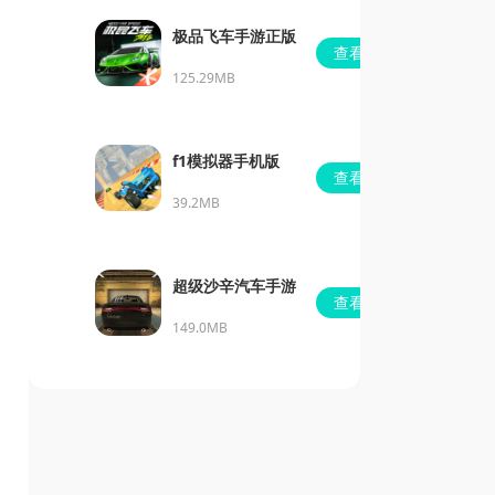
极品飞车手游正版
查看
125.29MB
f1模拟器手机版
查看
39.2MB
超级沙辛汽车手游
查看
149.0MB