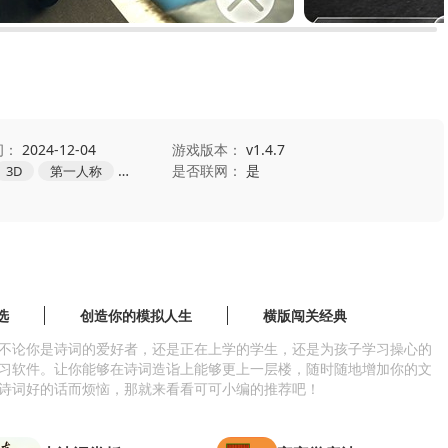
间：
2024-12-04
游戏版本：
v1.4.7
是否联网：
是
3D
第一人称
赛车
竞速
选
创造你的模拟人生
横版闯关经典
不论你是诗词的爱好者，还是正在上学的学生，还是为孩子学习操心的
习软件。让你能够在诗词造诣上能够更上一层楼，随时随地增加你的文
诗词好的话而烦恼，那就来看看可可小编的推荐吧！