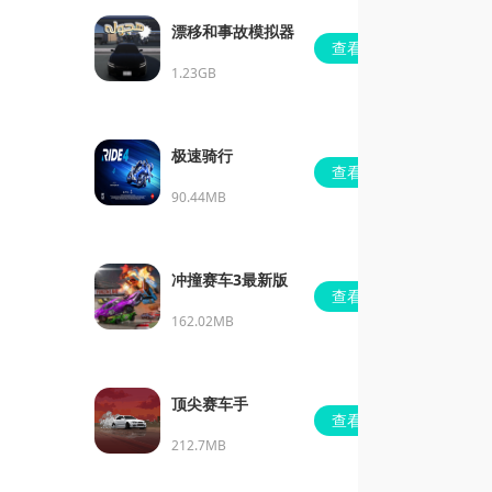
漂移和事故模拟器
查看
1.23GB
极速骑行
查看
90.44MB
冲撞赛车3最新版
查看
162.02MB
顶尖赛车手
查看
212.7MB