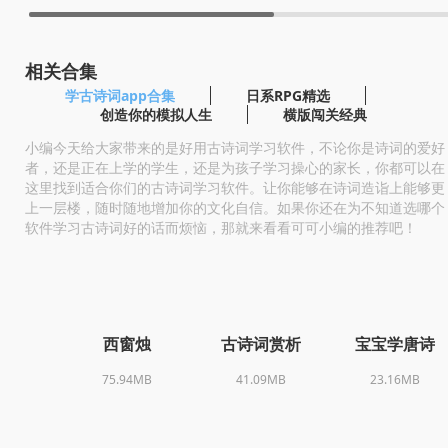
相关合集
学古诗词app合集
日系RPG精选
创造你的模拟人生
横版闯关经典
小编今天给大家带来的是好用古诗词学习软件，不论你是诗词的爱好
者，还是正在上学的学生，还是为孩子学习操心的家长，你都可以在
这里找到适合你们的古诗词学习软件。让你能够在诗词造诣上能够更
上一层楼，随时随地增加你的文化自信。如果你还在为不知道选哪个
软件学习古诗词好的话而烦恼，那就来看看可可小编的推荐吧！
西窗烛
古诗词赏析
宝宝学唐诗
75.94MB
41.09MB
23.16MB