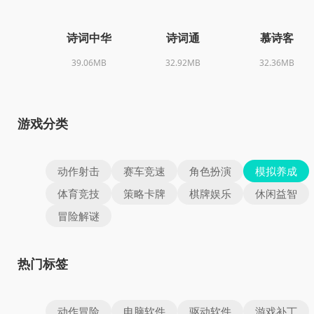
诗词中华
诗词通
慕诗客
39.06MB
32.92MB
32.36MB
游戏分类
动作射击
赛车竞速
角色扮演
模拟养成
体育竞技
策略卡牌
棋牌娱乐
休闲益智
冒险解谜
热门标签
动作冒险
电脑软件
驱动软件
游戏补丁