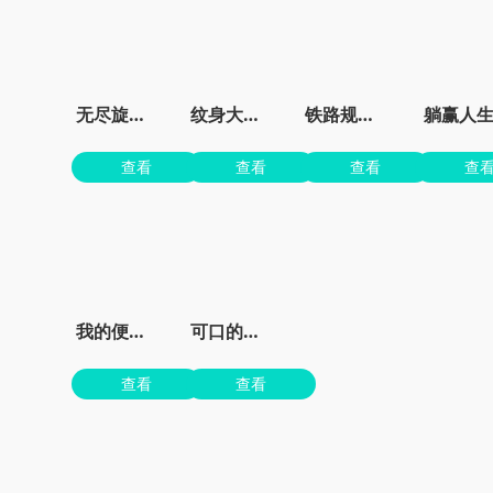
无尽旋转模拟器
纹身大师墨水颜色
铁路规划新星
躺赢人
查看
查看
查看
查
我的便利店红包版
可口的披萨美味的披萨无限金币无限钻石版
查看
查看