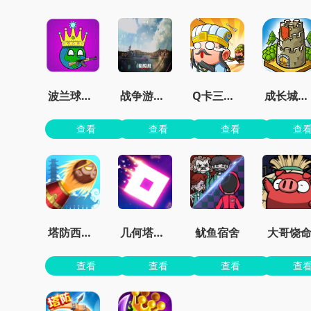
波兰球之征服世界无限金币版
战争游戏红龙手机版
Q卡三国官方正版
成长城堡最新版
查看
查看
查看
查
塔防西游记
几何塔防内置菜单版
鱿鱼宿舍
大哥饶
查看
查看
查看
查