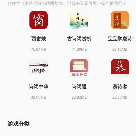
软件学习古诗词好的话而烦恼，那就来看看可可小编的推荐吧！
西窗烛
古诗词赏析
宝宝学唐诗
75.94MB
41.09MB
23.16MB
诗词中华
诗词通
慕诗客
39.06MB
32.92MB
32.36MB
游戏分类