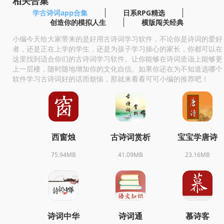
相关合集
学古诗词app合集
日系RPG精选
创造你的模拟人生
横版闯关经典
小编今天给大家带来的是好用古诗词学习软件，不论你是诗词的爱好
者，还是正在上学的学生，还是为孩子学习操心的家长，你都可以在
这里找到适合你们的古诗词学习软件。让你能够在诗词造诣上能够更
上一层楼，随时随地增加你的文化自信。如果你还在为不知道选哪个
软件学习古诗词好的话而烦恼，那就来看看可可小编的推荐吧！
西窗烛
古诗词赏析
宝宝学唐诗
75.94MB
41.09MB
23.16MB
诗词中华
诗词通
慕诗客