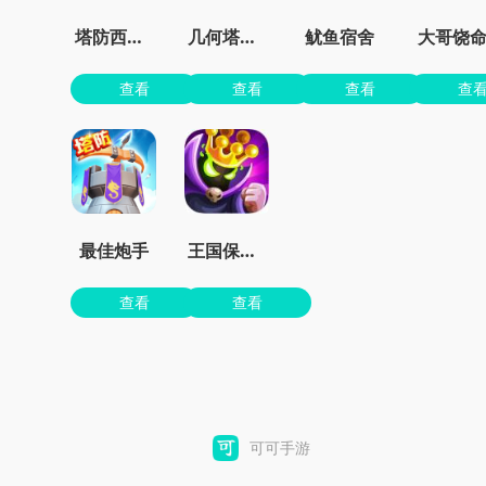
塔防西游记
几何塔防内置菜单版
鱿鱼宿舍
大哥饶
查看
查看
查看
查
最佳炮手
王国保卫战4最新dlc下载
查看
查看
可可手游