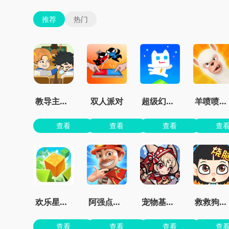
推荐
热门
教导主任模拟器
双人派对
超级幻影猫2无限钻石
羊喷喷疯了无限金币
查看
查看
查看
查
欢乐星星碰最新版
阿强点点消官方版
宠物基地最新版本
救救狗狗蜜蜂
查看
查看
查看
查