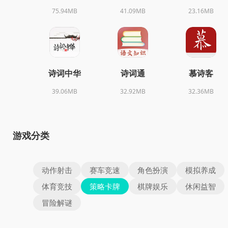
75.94MB
41.09MB
23.16MB
诗词中华
诗词通
慕诗客
39.06MB
32.92MB
32.36MB
游戏分类
动作射击
赛车竞速
角色扮演
模拟养成
体育竞技
策略卡牌
棋牌娱乐
休闲益智
冒险解谜