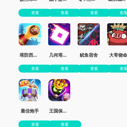
查看
查看
查看
查
塔防西游记
几何塔防内置菜单版
鱿鱼宿舍
大哥饶
查看
查看
查看
查
最佳炮手
王国保卫战4最新dlc下载
查看
查看