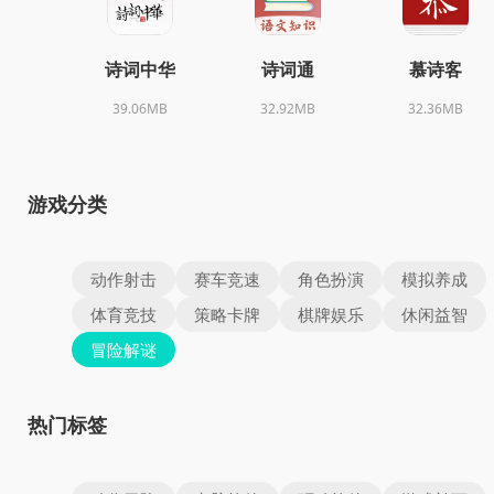
诗词中华
诗词通
慕诗客
39.06MB
32.92MB
32.36MB
游戏分类
动作射击
赛车竞速
角色扮演
模拟养成
体育竞技
策略卡牌
棋牌娱乐
休闲益智
冒险解谜
热门标签