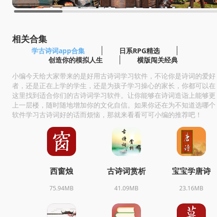
相关合集
学古诗词app合集
日系RPG精选
创造你的模拟人生
横版闯关经典
小编今天给大家带来的是好用古诗词学习软件，不论你是诗词的爱好
者，还是正在上学的学生，还是为孩子学习操心的家长，你都可以在
这里找到适合你们的古诗词学习软件。让你能够在诗词造诣上能够更
上一层楼，随时随地增加你的文化自信。如果你还在为不知道选哪个
软件学习古诗词好的话而烦恼，那就来看看可可小编的推荐吧！
西窗烛
古诗词赏析
宝宝学唐诗
75.94MB
41.09MB
23.16MB