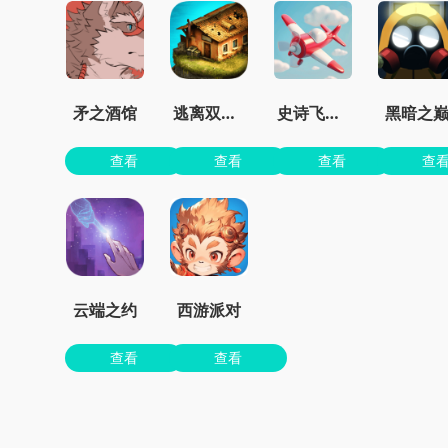
矛之酒馆
逃离双塔湾
史诗飞机进化
黑暗之
查看
查看
查看
查
云端之约
西游派对
查看
查看