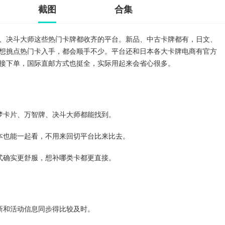
截图
合集
、决斗大师这些热门卡牌都收齐的平台。新品、中古卡牌都有，日文、
想挑点热门卡入手，都会顺手不少。平台还和日本各大卡牌电商有官方
接下单，国际直邮方式也挺全，实际用起来会省心很多。
梦卡片、万智牌、决斗大师都能找到。
本也能一起看，不用来回切平台比来比去。
式确实更舒服，想补哪类卡都更直接。
新和活动信息同步得比较及时。