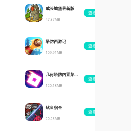
成长城堡最新版
查看
47.37MB
塔防西游记
查看
109.91MB
几何塔防内置菜单
查看
版
120.18MB
鱿鱼宿舍
查看
20.23MB