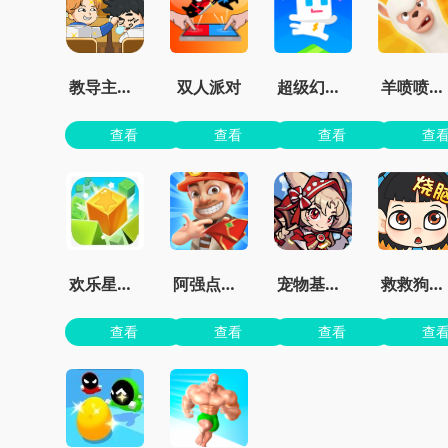
教导主任模拟器
双人派对
超级幻影猫2无限钻石
羊喷喷疯了无限金币
查看
查看
查看
查
欢乐星星碰最新版
阿强点点消官方版
宠物基地最新版本
救救狗狗蜜蜂
查看
查看
查看
查