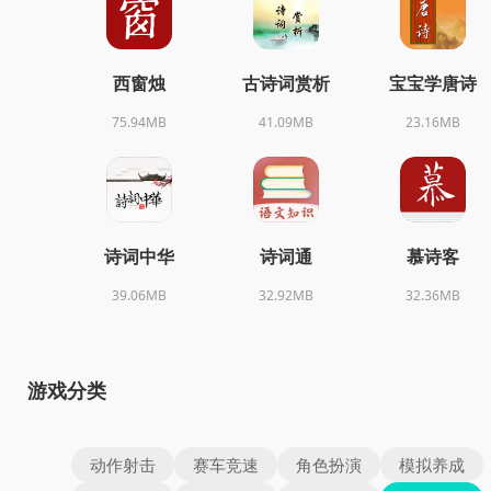
西窗烛
古诗词赏析
宝宝学唐诗
75.94MB
41.09MB
23.16MB
诗词中华
诗词通
慕诗客
39.06MB
32.92MB
32.36MB
游戏分类
动作射击
赛车竞速
角色扮演
模拟养成