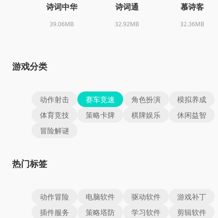
诗词中华
诗词通
慕诗客
39.06MB
32.92MB
32.36MB
游戏分类
动作射击
赛车竞速
角色扮演
模拟养成
体育竞技
策略卡牌
棋牌娱乐
休闲益智
冒险解谜
热门标签
动作冒险
电脑软件
驱动软件
游戏补丁
插件服务
策略塔防
学习软件
剪辑软件