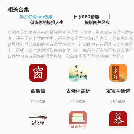
相关合集
学古诗词app合集
日系RPG精选
创造你的模拟人生
横版闯关经典
小编今天给大家带来的是好用古诗词学习软件，不论你是诗词的爱好
者，还是正在上学的学生，还是为孩子学习操心的家长，你都可以在
这里找到适合你们的古诗词学习软件。让你能够在诗词造诣上能够更
上一层楼，随时随地增加你的文化自信。如果你还在为不知道选哪个
软件学习古诗词好的话而烦恼，那就来看看可可小编的推荐吧！
西窗烛
古诗词赏析
宝宝学唐诗
75.94MB
41.09MB
23.16MB