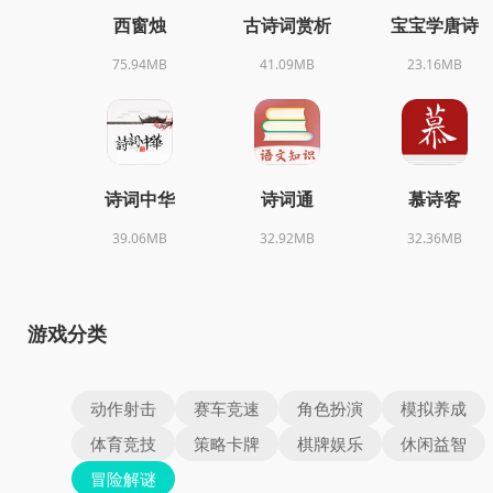
西窗烛
古诗词赏析
宝宝学唐诗
75.94MB
41.09MB
23.16MB
诗词中华
诗词通
慕诗客
39.06MB
32.92MB
32.36MB
游戏分类
动作射击
赛车竞速
角色扮演
模拟养成
体育竞技
策略卡牌
棋牌娱乐
休闲益智
冒险解谜