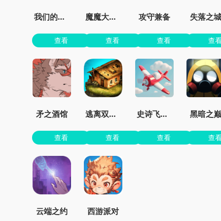
我们的世界
魔魔大冒险官方正版
攻守兼备
失落之
查看
查看
查看
查
矛之酒馆
逃离双塔湾
史诗飞机进化
黑暗之
查看
查看
查看
查
云端之约
西游派对