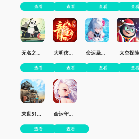
查看
查看
查看
查
无名之辈手游官方版
大明侠客令最新安卓版
命运圣契0.1折
太空探
查看
查看
查看
查
末世51号地堡
命运守护战歌手游
查看
查看