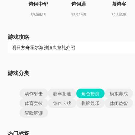
诗词中华
诗词通
慕诗客
39.06MB
32.92MB
32.36MB
游戏攻略
明日方舟霍尔海雅恒久祭礼介绍
游戏分类
动作射击
赛车竞速
角色扮演
模拟养成
体育竞技
策略卡牌
棋牌娱乐
休闲益智
冒险解谜
热门标签