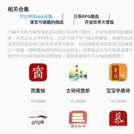
相关合集
学古诗词app合集
日系RPG精选
迷宫与谜题的挑战
开放世界大冒险
小编今天给大家带来的是好用古诗词学习软件，不论你是诗词的爱好
者，还是正在上学的学生，还是为孩子学习操心的家长，你都可以在
这里找到适合你们的古诗词学习软件。让你能够在诗词造诣上能够更
上一层楼，随时随地增加你的文化自信。如果你还在为不知道选哪个
软件学习古诗词好的话而烦恼，那就来看看可可小编的推荐吧！
西窗烛
古诗词赏析
宝宝学唐诗
75.94MB
41.09MB
23.16MB