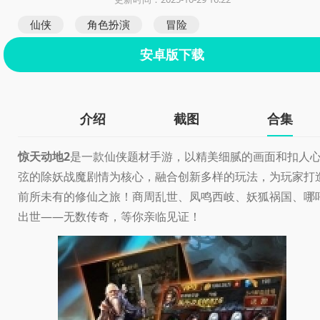
仙侠
角色扮演
冒险
安卓版下载
介绍
截图
合集
惊天动地2
是一款仙侠题材手游，以精美细腻的画面和扣人
弦的除妖战魔剧情为核心，融合创新多样的玩法，为玩家打
前所未有的修仙之旅！商周乱世、凤鸣西岐、妖狐祸国、哪
出世——无数传奇，等你亲临见证！