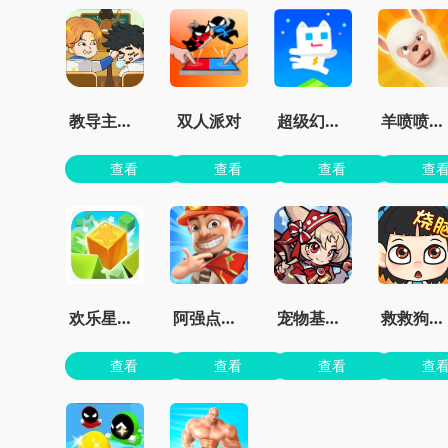
教导主任模拟器
双人派对
超级幻影猫2无限钻石
羊喷喷疯了无限金币
查看
查看
查看
查
欢乐星星碰最新版
阿强点点消官方版
宠物基地最新版本
救救狗狗蜜蜂
查看
查看
查看
查