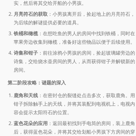
实，然后将其交给开船的小男孩。
月亮符石的获取
：小男孩离开后，捡起地上的月亮符石，
为后续的解谜提供必要的道具。
铁桶和橄榄
：在想吃鱼的男人的房间中找到铁桶，同时在
苹果旁边收集到橄榄，准备好这些物品以便于后续使用。
诗集和钳子
：前往涂鸦小男孩的房间，捡起玻璃罐旁边的
诗集，交给烧水壶房间的男人，从而获得钳子并解锁新的
房间。
第二阶段攻略：谜题的深入
鹿角和天线
：在密封仓的裂缝处点击多次，获取鹿角。用
钳子拆除触手上的天线，并将其装配到电视机上，电视内
容会提示太阳符石的位置。
蓝色花朵的应用
：返回最初找到手电筒的房间，装上鹿角
后，获得蓝色花朵，并将其交给划船小男孩下方房间的穿