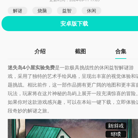
解谜
烧脑
益智
休闲
安卓版下载
介绍
截图
合集
迷失岛4小屋实验免费
是一款极具挑战性的休闲益智解谜游
戏，采用了独特的艺术手绘风格，呈现出丰富的视觉体验和
题挑战。相比前作，这一部作品拥有更广阔的地图和更丰富
玩法，玩家将在这片神秘的岛屿上展开一段充满惊喜的冒险
如果你对这款游戏感兴趣，可以在本站一键下载，立即体验
段奇妙的解谜之旅。