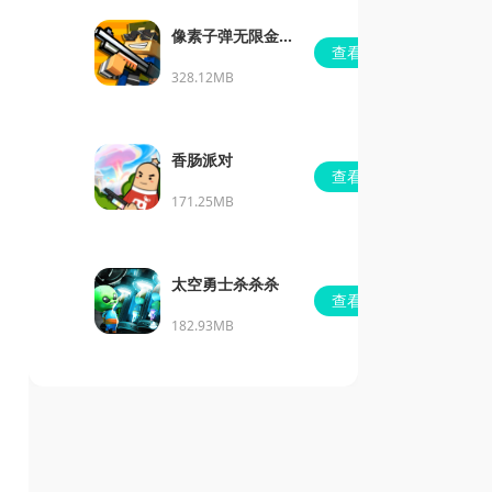
像素子弹无限金币
查看
版免广告
328.12MB
香肠派对
查看
171.25MB
太空勇士杀杀杀
查看
182.93MB