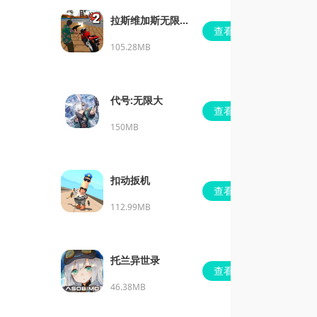
拉斯维加斯无限金
查看
币钻石版下载
105.28MB
代号:无限大
查看
150MB
扣动扳机
查看
112.99MB
托兰异世录
查看
46.38MB