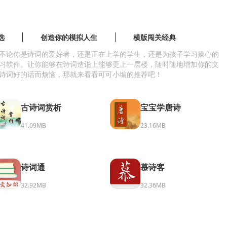
选
创造你的模拟人生
横版闯关经典
不论你是诗词的爱好者，还是正在上学的学生，还是为孩子学习操心的
习软件。让你能够在诗词造诣上能够更上一层楼，随时随地增加你的文
诗词好的话而烦恼，那就来看看可可小编的推荐吧！
古诗词赏析
宝宝学唐诗
41.09MB
23.16MB
诗词通
慕诗客
32.92MB
32.36MB