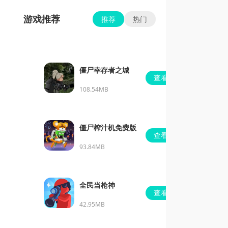
游戏推荐
推荐
热门
僵尸幸存者之城
查看
108.54MB
僵尸榨汁机免费版
查看
93.84MB
全民当枪神
查看
42.95MB