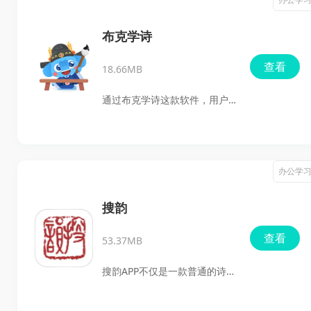
的定义和用法。这款软件不仅
支持多种语言的翻译，还提供
布克学诗
了丰富的诗词资源和扩展知
查看
18.66MB
识，适合各类学习需求。
通过布克学诗这款软件，用户
可以快速了解诗词的基本知识
和创作技巧，提高自己的文学
素养和创作水平包含了大量的
办公学
诗词教学资源，包括诗词鉴
赏、创作指导、名篇佳句等
搜韵
等，用户可以根据自己的需求
查看
53.37MB
选择相应的学习内容，深入了
解诗词的韵律、平仄、意境等
搜韵APP不仅是一款普通的诗词
方面的知识。
学习软件，它还具备智能推荐