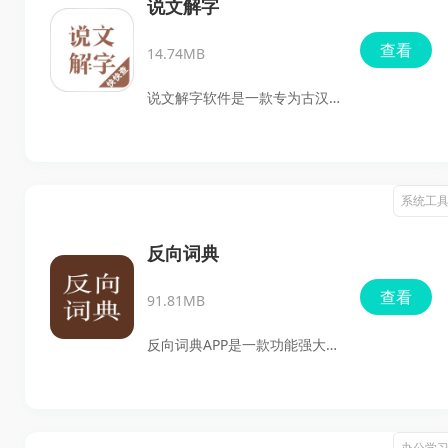
应用提高口语水平，从而更好
说文解字
地应对日常生活和工作中的口
查看
14.74MB
语交流，欢迎下载。
说文解字软件是一款专为古汉
语爱好者设计的手机查字软
件，旨在帮助用户深入理解汉
字的结构和意义。用户能够通
系统工
过多种查询方式进行便捷、高
效的搜索。它通过现代化的技
反向词典
术手段，让古老的汉字文化焕
查看
91.81MB
发新的生命力，欢迎感兴趣的
用户前来下载！
反向词典APP是一款功能强大的
单词查询软件，旨在帮助用户
通过输入单词的反义词、近义
词或相关词汇来查找目标单词
办公学