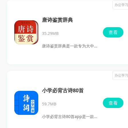
到自己喜欢的词句，每首词作
办公学
品都配有详细的解读和赏析。
无论是释义、背景还是艺术特
唐诗鉴赏辞典
点，用户都可以通过精准的篇
查看
35.29MB
目检索功能进行学习。
唐诗鉴赏辞典是一款专为大中
学生、语文工作者以及古诗词
爱好者量身定制的教育软件。
它收录了唐五代千余首唐诗，
办公学
提供赏析、智能检索、云端学
习等功能，旨在提升用户对唐
小学必背古诗80首
诗的鉴赏能力和文化素养，欢
查看
59.7MB
迎用户前来下载体验！
小学必背古诗80首app是一款
专为小学生设计的古诗词学习