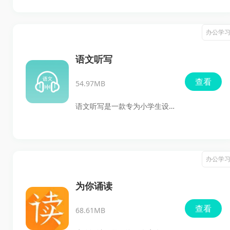
软件，旨在帮助学生在课堂之
外巩固和提高古诗词素养。该
办公学
软件收录了80首精选的小学阶
段必背古诗词，涵盖了唐诗、
语文听写
宋词等各个时期的名篇佳作，
查看
54.97MB
满足了学生的自主学习需求。
语文听写是一款专为小学生设
计的学习辅助软件，涵盖课文
朗读、识字、听写和创作等功
能。该APP以部编版教材为依
办公学
据，提供标准发音的课文朗
读、系统汉字学习和定制化听
为你诵读
写练习，同步课堂教学，并可
查看
68.61MB
作为电子课本使用。