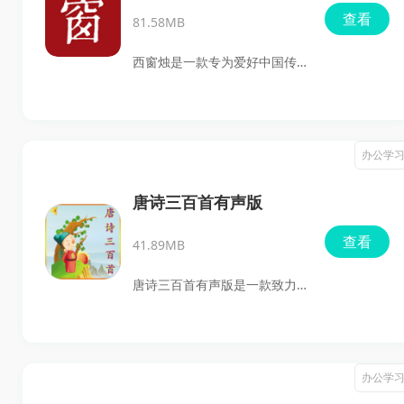
查看
81.58MB
西窗烛是一款专为爱好中国传
统文化的用户设计的app，由
北京西窗文化传媒有限公司精
心打造。它不仅提供了丰富的
办公学
书法练习和绘画学习工具，用
户可以选择多种画笔与工具，
唐诗三百首有声版
轻松创作出个性化的书法作
查看
41.89MB
品。不管你是初学者，还是已
经有基础，都能通过详细的教
唐诗三百首有声版是一款致力
程快速掌握技巧。app内集成
于为用户提供丰富唐诗阅读体
了超过100万首诗词文库，覆盖
验的教育应用，用户不仅可以
了五千年的中华文化，用户可
阅读到经典的唐诗，还能享受
办公学
按朝代、作品、作者等方式进
诗词的有声朗读。应用内还涵