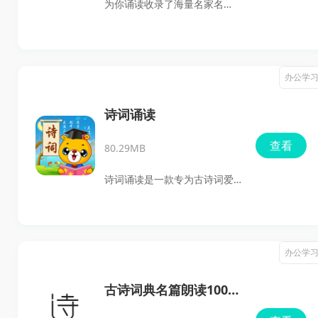
为你诵读收录了海量名家名
作、古今诗文、心灵鸡汤和寓
言童话资源。用户可以自由选
择喜欢的内容进行诵读，不仅
办公学
能领略文化的魅力，还能锻炼
自己的朗诵能力。无论是文学
诗词诵读
作品、古文今作，还是心灵鸡
查看
80.29MB
汤，这款软件都能满足你的需
求。
诗词诵读是一款专为古诗词爱
好者设计的应用软件，旨在提
供一个沉浸式的古典文学体验
平台。这款软件汇聚了浩如烟
办公学
海的古诗词资源，内容覆盖了
从离情别绪到历史咏叹，从自
古诗词典名篇朗读1000
然景观到哲理思考等多元主
首