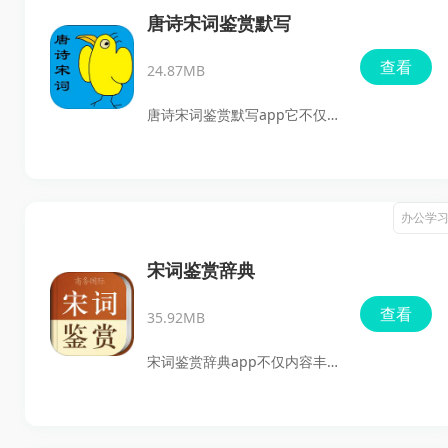
行便捷查找，每一首诗词还配
盖了其他朝代的古诗，让用户
唐诗宋词鉴赏默写
有翻译、分享和做笔记等实用
在多样化的内容中汲取古代文
查看
功能。如果你热爱文化学习，
24.87MB
化的精髓。此外支持将诗词本
快来下载这款不可多得的应用
地缓存，方便用户随时随地收
唐诗宋词鉴赏默写app它不仅
吧！
听，再加上模糊词搜索功能，
覆盖了大量唐诗和宋词的内
便于用户查找所需诗词，欢迎
容，还提供了丰富的学习资源
大家下载使用！
和功能，帮助用户全面掌握古
办公学
诗词的听说读写能力。无论是
初学者还是资深爱好者，都可
宋词鉴赏辞典
以在这里找到适合自己的学习
查看
35.92MB
方式。欢迎感兴趣的用户前来
下载体验！
宋词鉴赏辞典app不仅内容丰
富，而且操作简便。用户可以
通过搜索或浏览的方式轻松找