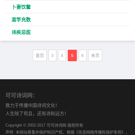
卜妻饮鳖
滥竽充数
讳疾忌医
首页
3
4
5
6
末页
可可诗词网：
致力于传播中国诗词文化！
人生除了苟且，还有诗和远方！
Copyright © 2002-2017 可可诗词网 版权所有
声明 :本网站尊重并保护知识产权，根据《信息网络传播权保护条例》，