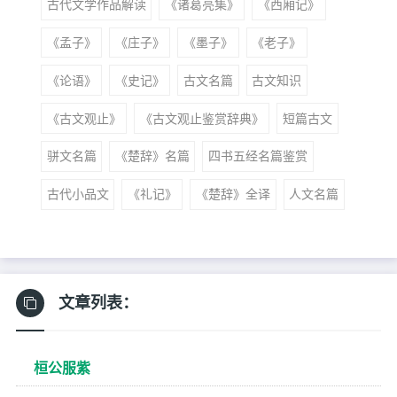
古代文学作品解读
《诸葛亮集》
《西厢记》
《孟子》
《庄子》
《墨子》
《老子》
《论语》
《史记》
古文名篇
古文知识
《古文观止》
《古文观止鉴赏辞典》
短篇古文
骈文名篇
《楚辞》名篇
四书五经名篇鉴赏
古代小品文
《礼记》
《楚辞》全译
人文名篇
文章列表：
桓公服紫