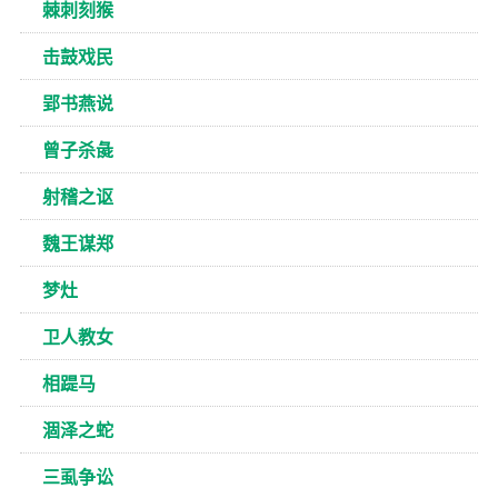
棘刺刻猴
击鼓戏民
郢书燕说
曾子杀彘
射稽之讴
魏王谋郑
梦灶
卫人教女
相踶马
涸泽之蛇
三虱争讼