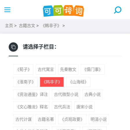
主页
>
古籍古文
>
《韩非子》
>
请选择子栏目：
《荀子》
古代寓言
先秦散文
《儒门事》
《淮南子》
《韩非子》
《山海经》
《资治通鉴》译注
古代微型小说
古典小说
《文心雕龙》释名
古代兵法
唐宋小说
古代计谋
古籍名著
《贞观政要》
明清小说